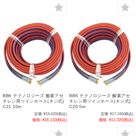
BBK テクノロジーズ 酸素アセ
BBK テクノロジーズ 酸素アセ
チレン用ツインホース(ネジ式)
チレン用ツインホース(ネジ式)
C21 10m
C20 5m
定価:
¥24,420
(税込)
定価:
¥17,160
(税込)
価格:
¥16,110
(税込)
価格:
¥11,320
(税込)