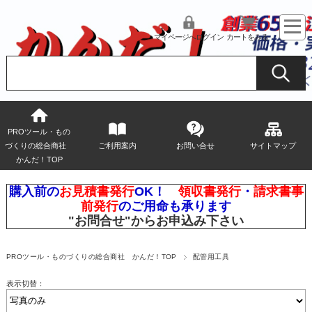
マイページへログイン
カートをみる
PROツール・もの
づくりの総合商社
ご利用案内
お問い合せ
サイトマップ
かんだ！TOP
購入前の
お見積書発行
OK！
領収書発行
・
請求書事
前発行
のご用命も承ります
"お問合せ"
からお申込み下さい
PROツール・ものづくりの総合商社 かんだ！TOP
配管用工具
表示切替：