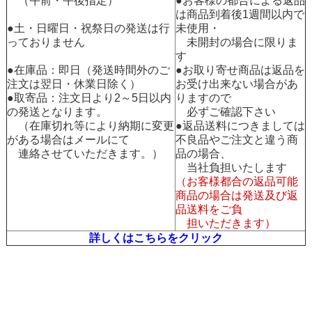
（午前・午後指定）
●お客様の都合による返品
は商品到着後1週間以内で
●土・日曜日・祝祭日の発送は行
未使用・
っておりません
未開封の場合に限りま
す
●在庫品：即日（発送時間外のご
●お取り寄せ商品は返品を
注文は翌日・休業日除く）
お受け出来ない場合があ
●取寄品：注文日より2～5日以内
りますので
の発送となります。
必ずご確認下さい
（在庫切れ等により納期に変更
●返品送料につきましては
がある場合はメールにて
不良品やご注文と違う商
連絡させていただきます。）
品の場合、
当社負担いたします
（お客様都合の返品可能
商品の場合は発送及び返
品送料をご負
担いただきます）
詳しくはこちらをクリック