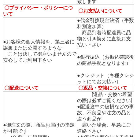
致します
〇プライバシー・ポリシーにつ
〇お支払いについて
いて
●代金引換現金決済（手数
料別途加算）
商品到着時配達員に品
物と引き換えに直接お支
●お客様の個人情報を、第三者に
払い下さい
譲渡または公開するような
ことは決して御座いませんので
●銀行振込（お振込確認後
安心してご利用下さい
の商品手配となります）
●クレジット（各種クレジ
ットにてお支払い）
〇配送について
〇返品・交換について
[返品・交換の希望
の際は必ずご覧ください]
●配送途中の破損などの事
故、不良品や注文の品と
違う商品が
●御注文の際、商品お届けの指定
届いた場合、早急にご
が可能です
連絡下さい