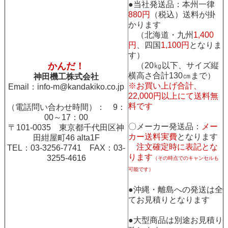
●当社発送品：本州一律
880円
（税込）送料が掛
かります
（北海道・九州
1,400
円
、四国
1,100円
となりま
す）
かんだ！
（20㎏以下、サイズ縦
横高さ合計130㎝まで）
神田機工株式会社
※お買い上げ合計、
Email：
info-m@kandakiko.co.jp
22,000円以上にて送料無
料です
（電話問い合わせ時間）： 9：
00～17：00
〇メーカー発送品：
メー
〒101-0035 東京都千代田区神
カー送料実費
となります
田紺屋町46 alta1F
注文確定時に表記とな
TEL：03-3256-7741 FAX：03-
ります
3255-4616
（その時点でのキャンセルも
可能です）
●沖縄・離島への発送は全
てお見積りとなります
●大型商品は別途お見積り