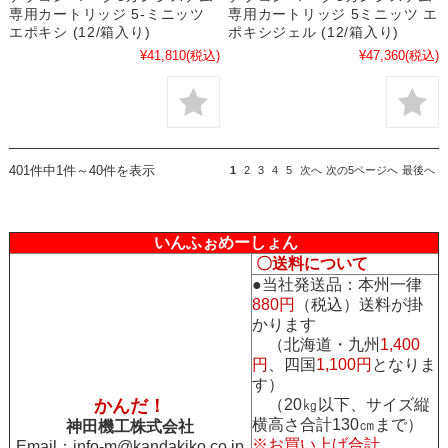
専用カートリッジ 5-ミニッツ
専用カートリッジ 5ミニッツ エ
エポキシ (12/箱入り)
ポキシジェル (12/箱入り)
¥41,810
(税込)
¥47,360
(税込)
401件中1件～40件を表示
1
2
3
4
5
次へ
次の5ページへ
最後へ
いんふぉめーしょん
〇送料について
●当社発送品：本州一律
880円
（税込）送料が掛
かります
（北海道・九州
1,400
円
、四国
1,100円
となりま
す）
かんだ！
（20㎏以下、サイズ縦
横高さ合計130㎝まで）
神田機工株式会社
※お買い上げ合計、
Email：
info-m@kandakiko.co.jp