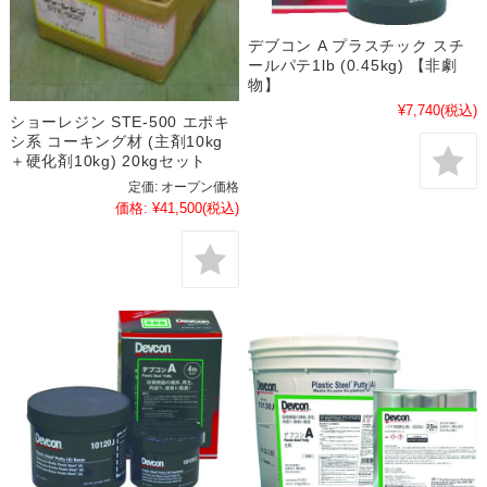
デブコン A プラスチック スチ
ールパテ1lb (0.45kg) 【非劇
物】
¥7,740
(税込)
ショーレジン STE-500 エポキ
シ系 コーキング材 (主剤10kg
＋硬化剤10kg) 20kgセット
定価:
オープン価格
価格:
¥41,500
(税込)