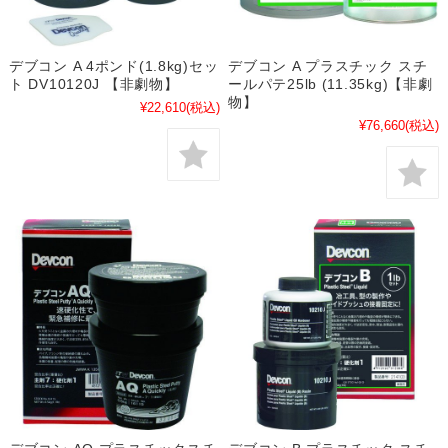
デブコン A 4ポンド(1.8kg)セッ
デブコン A プラスチック スチ
ト DV10120J 【非劇物】
ールパテ25lb (11.35kg)【非劇
物】
¥22,610
(税込)
¥76,660
(税込)