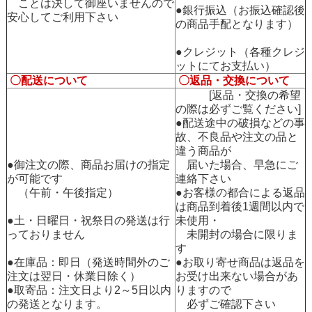
ことは決して御座いませんので
●銀行振込（お振込確認後
安心してご利用下さい
の商品手配となります）
●クレジット（各種クレジ
ットにてお支払い）
〇配送について
〇返品・交換について
[返品・交換の希望
の際は必ずご覧ください]
●配送途中の破損などの事
故、不良品や注文の品と
違う商品が
●御注文の際、商品お届けの指定
届いた場合、早急にご
が可能です
連絡下さい
（午前・午後指定）
●お客様の都合による返品
は商品到着後1週間以内で
●土・日曜日・祝祭日の発送は行
未使用・
っておりません
未開封の場合に限りま
す
●在庫品：即日（発送時間外のご
●お取り寄せ商品は返品を
注文は翌日・休業日除く）
お受け出来ない場合があ
●取寄品：注文日より2～5日以内
りますので
の発送となります。
必ずご確認下さい