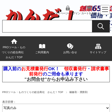
マイページへログイン
カートをみる
PROツール・もの
づくりの総合商社
ご利用案内
お問い合せ
サイトマップ
かんだ！TOP
購入前の
お見積書発行
OK！
領収書発行
・
請求書事
前発行
のご用命も承ります
"お問合せ"
からお申込み下さい
PROツール・ものづくりの総合商社 かんだ！TOP
補修剤・潤滑剤
表示切替：