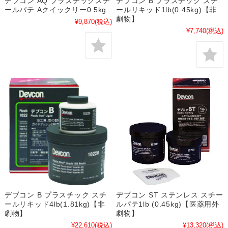
デブコン AQ プラスチックスチ
デブコン B プラスチック スチ
ールパテ Aクイックリー0.5kg
ールリキッド1lb(0.45kg)【非
劇物】
¥9,870
(税込)
¥7,740
(税込)
デブコン B プラスチック スチ
デブコン ST ステンレス スチー
ールリキッド4lb(1.81kg)【非
ルパテ1lb (0.45kg)【医薬用外
劇物】
劇物】
¥22,610
(税込)
¥13,320
(税込)