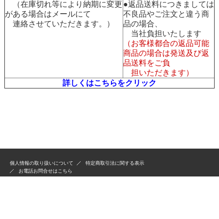
（在庫切れ等により納期に変更
●返品送料につきましては
がある場合はメールにて
不良品やご注文と違う商
連絡させていただきます。）
品の場合、
当社負担いたします
（お客様都合の返品可能
商品の場合は発送及び返
品送料をご負
担いただきます）
詳しくはこちらをクリック
個人情報の取り扱いについて
特定商取引法に関する表示
お電話お問合せはこちら
古物商許可：301031208675
毒物劇物一般販売業登録：第3101180122号 2024/12/1
Copyright 1999, Since 1958, KANDAKIKO Co.,Ltd