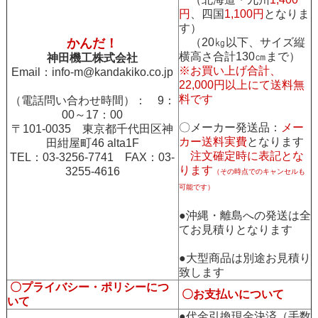
円
、四国
1,100円
となりま
す）
かんだ！
（20㎏以下、サイズ縦
横高さ合計130㎝まで）
神田機工株式会社
※お買い上げ合計、
Email：
info-m@kandakiko.co.jp
22,000円以上にて送料無
料です
（電話問い合わせ時間）： 9：
00～17：00
〇メーカー発送品：
メー
〒101-0035 東京都千代田区神
カー送料実費
となります
田紺屋町46 alta1F
注文確定時に表記とな
TEL：03-3256-7741 FAX：03-
ります
3255-4616
（その時点でのキャンセルも
可能です）
●沖縄・離島への発送は全
てお見積りとなります
●大型商品は別途お見積り
致します
〇プライバシー・ポリシーにつ
〇お支払いについて
いて
●代金引換現金決済（手数