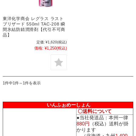
東洋化学商会 レグラス ラスト
ブリザード 550ml TAC-208 瞬
間氷結防錆潤滑剤【代引不可商
品】
定価:
¥1,620
(税込)
価格:
¥1,250
(税込)
1件中1件～1件を表示
いんふぉめーしょん
〇送料について
●当社発送品：本州一律
880円
（税込）送料が掛
かります
（北海道・九州
1,400