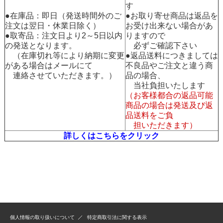
す
●在庫品：即日（発送時間外のご
●お取り寄せ商品は返品を
注文は翌日・休業日除く）
お受け出来ない場合があ
●取寄品：注文日より2～5日以内
りますので
の発送となります。
必ずご確認下さい
（在庫切れ等により納期に変更
●返品送料につきましては
がある場合はメールにて
不良品やご注文と違う商
連絡させていただきます。）
品の場合、
当社負担いたします
（お客様都合の返品可能
商品の場合は発送及び返
品送料をご負
担いただきます）
詳しくはこちらをクリック
個人情報の取り扱いについて
特定商取引法に関する表示