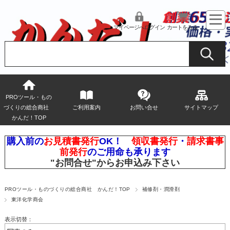
マイページへログイン
カートをみる
PROツール・もの
づくりの総合商社
ご利用案内
お問い合せ
サイトマップ
かんだ！TOP
購入前の
お見積書発行
OK！
領収書発行
・
請求書事
前発行
のご用命も承ります
"お問合せ"
からお申込み下さい
PROツール・ものづくりの総合商社 かんだ！TOP
補修剤・潤滑剤
東洋化学商会
表示切替：