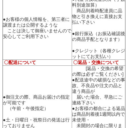
料別途加算）
商品到着時配達員に品
物と引き換えに直接お支
●お客様の個人情報を、第三者に
払い下さい
譲渡または公開するような
ことは決して御座いませんので
●銀行振込（お振込確認後
安心してご利用下さい
の商品手配となります）
●クレジット（各種クレジ
ットにてお支払い）
〇配送について
〇返品・交換について
[返品・交換の希望
の際は必ずご覧ください]
●配送途中の破損などの事
故、不良品や注文の品と
違う商品が
●御注文の際、商品お届けの指定
届いた場合、早急にご
が可能です
連絡下さい
（午前・午後指定）
●お客様の都合による返品
は商品到着後1週間以内で
●土・日曜日・祝祭日の発送は行
未使用・
っておりません
未開封の場合に限りま