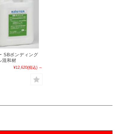
ー SBボンディング
ル混和材
¥12,620
(税込)
～