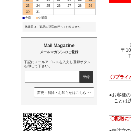
23
24
25
26
27
28
29
30
31
■
■
今日
休業日
休業日は、商品の発送は行っておりません
（
〒1
下記にメールアドレスを入力し登録ボタン
を押して下さい。
〇プライ
変更・解除・お知らせはこちら
●お客様
ことは決
〇配送に
●御注文