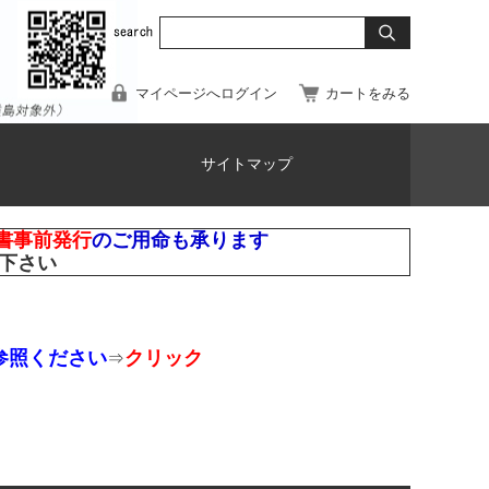
マイページへログイン
カートをみる
サイトマップ
書事前発行
のご用命も承ります
下さい
参照ください
クリック
⇒