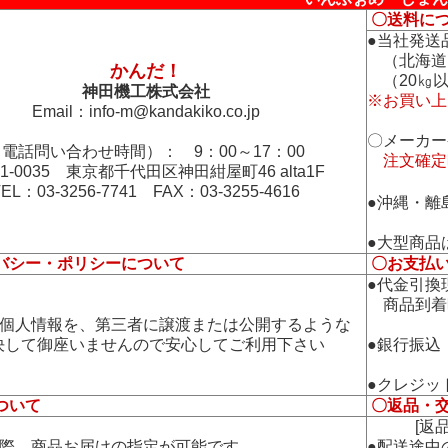
〇送料に
●当社発送
（北海道
かんだ！
（20㎏以
神田機工株式会社
※お買い上
Email：
info-m@kandakiko.co.jp
〇メーカー
電話問い合わせ時間）： 9：00～17：00
注文確定
01-0035 東京都千代田区神田紺屋町46 alta1F
TEL：03-3256-7741 FAX：03-3255-4616
●沖縄・離
●大型商品
バシー・ポリシーについて
〇お支払
●代金引換
商品到着
の個人情報を、第三者に譲渡または公開するような
して御座いませんので安心してご利用下さい
●銀行振込
●クレジッ
ついて
〇返品・
[返品・
の際、商品お届けの指定が可能です
●配送途中