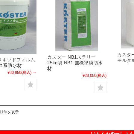
カスタ
カスター NB1スラリー
リキッドフィルム
モルタ
25kg袋 NB1 無機塗膜防水
アス系防水材
材
¥30,850
(税込)
～
¥28,050
(税込)
11件を表示
いんふぉめーしょん