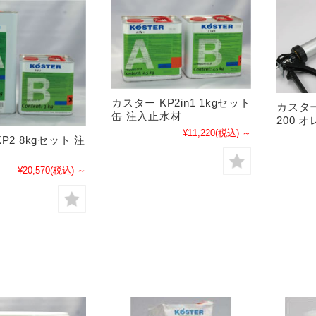
カスター KP2in1 1kgセット
カスタ
缶 注入止水材
200 
¥11,220
(税込)
～
P2 8kgセット 注
¥20,570
(税込)
～