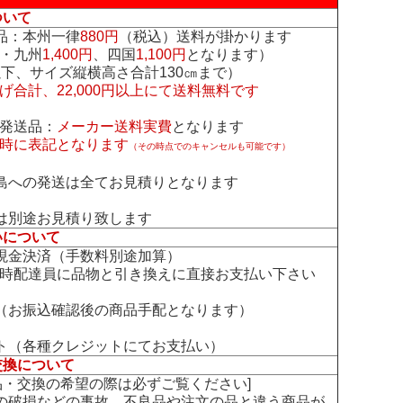
ついて
品：本州一律
880円
（税込）送料が掛かります
・九州
1,400円
、四国
1,100円
となります）
下、サイズ縦横高さ合計130㎝まで）
げ合計、22,000円以上にて送料無料です
発送品：
メーカー送料実費
となります
時に表記となります
（その時点でのキャンセルも可能です）
島への発送は全てお見積りとなります
は別途お見積り致します
いについて
現金決済（手数料別途加算）
時配達員に品物と引き換えに直接お支払い下さい
（お振込確認後の商品手配となります）
ト（各種クレジットにてお支払い）
交換について
交換の希望の際は必ずご覧ください]
の破損などの事故、不良品や注文の品と違う商品が