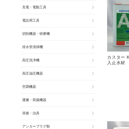
充電・電動工具
電設用工具
切削機器・研磨機
排水管清掃機
カスター K
高圧洗浄機
入止水材
高圧油圧機器
空調機器
運搬・荷揚機器
溶接・治具
アンカープラグ類