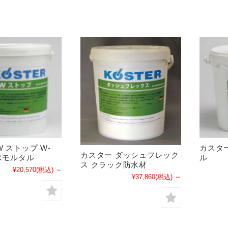
 ストップ W-
カスター
カスター ダッシュフレック
止水モルタル
ル
ス クラック防水材
¥20,570
(税込)
～
¥37,860
(税込)
～