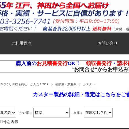
ご利用案内
お問い合せ
購入前の
お見積書発行
OK！
領収書発行
・
請求
"お問合せ"
からお申込み
ものづくりの総合商社 かんだ！TOP
補修剤・潤滑剤
カスター
カスター製品の詳細・選定はこちらをご
並び順：
在庫：
11件を表示