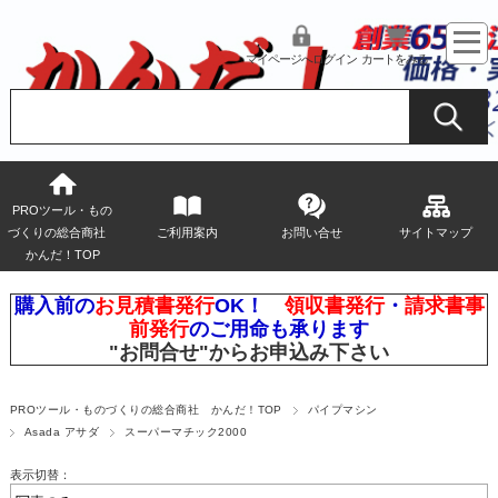
マイページへログイン
カートをみる
PROツール・もの
づくりの総合商社
ご利用案内
お問い合せ
サイトマップ
かんだ！TOP
購入前の
お見積書発行
OK！
領収書発行
・
請求書事
前発行
のご用命も承ります
"お問合せ"
からお申込み下さい
PROツール・ものづくりの総合商社 かんだ！TOP
パイプマシン
Asada アサダ
スーパーマチック2000
表示切替：