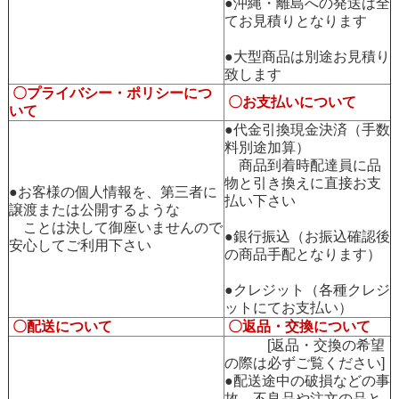
●沖縄・離島への発送は全
てお見積りとなります
●大型商品は別途お見積り
致します
〇プライバシー・ポリシーにつ
〇お支払いについて
いて
●代金引換現金決済（手数
料別途加算）
商品到着時配達員に品
物と引き換えに直接お支
●お客様の個人情報を、第三者に
払い下さい
譲渡または公開するような
ことは決して御座いませんので
●銀行振込（お振込確認後
安心してご利用下さい
の商品手配となります）
●クレジット（各種クレジ
ットにてお支払い）
〇配送について
〇返品・交換について
[返品・交換の希望
の際は必ずご覧ください]
●配送途中の破損などの事
故、不良品や注文の品と