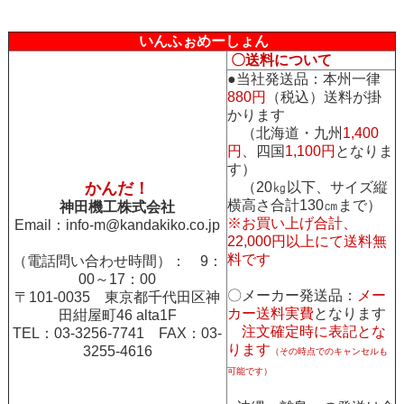
いんふぉめーしょん
〇送料について
●当社発送品：本州一律
880円
（税込）送料が掛
かります
（北海道・九州
1,400
円
、四国
1,100円
となりま
す）
かんだ！
（20㎏以下、サイズ縦
横高さ合計130㎝まで）
神田機工株式会社
※お買い上げ合計、
Email：
info-m@kandakiko.co.jp
22,000円以上にて送料無
料です
（電話問い合わせ時間）： 9：
00～17：00
〇メーカー発送品：
メー
〒101-0035 東京都千代田区神
カー送料実費
となります
田紺屋町46 alta1F
注文確定時に表記とな
TEL：03-3256-7741 FAX：03-
ります
3255-4616
（その時点でのキャンセルも
可能です）