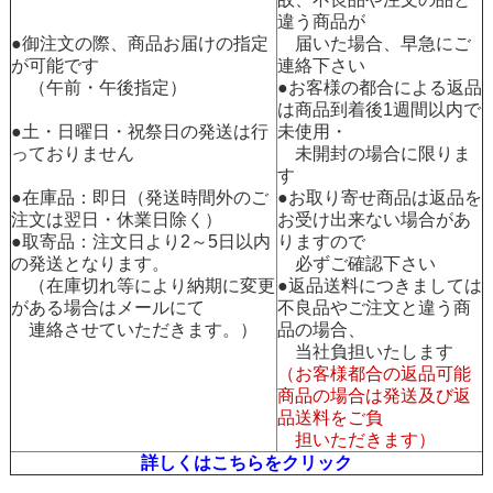
違う商品が
●御注文の際、商品お届けの指定
届いた場合、早急にご
が可能です
連絡下さい
（午前・午後指定）
●お客様の都合による返品
は商品到着後1週間以内で
●土・日曜日・祝祭日の発送は行
未使用・
っておりません
未開封の場合に限りま
す
●在庫品：即日（発送時間外のご
●お取り寄せ商品は返品を
注文は翌日・休業日除く）
お受け出来ない場合があ
●取寄品：注文日より2～5日以内
りますので
の発送となります。
必ずご確認下さい
（在庫切れ等により納期に変更
●返品送料につきましては
がある場合はメールにて
不良品やご注文と違う商
連絡させていただきます。）
品の場合、
当社負担いたします
（お客様都合の返品可能
商品の場合は発送及び返
品送料をご負
担いただきます）
詳しくはこちらをクリック