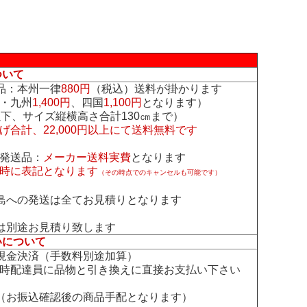
ついて
品：本州一律
880円
（税込）送料が掛かります
・九州
1,400円
、四国
1,100円
となります）
下、サイズ縦横高さ合計130㎝まで）
げ合計、22,000円以上にて送料無料です
発送品：
メーカー送料実費
となります
時に表記となります
（その時点でのキャンセルも可能です）
島への発送は全てお見積りとなります
は別途お見積り致します
いについて
現金決済（手数料別途加算）
時配達員に品物と引き換えに直接お支払い下さい
（お振込確認後の商品手配となります）