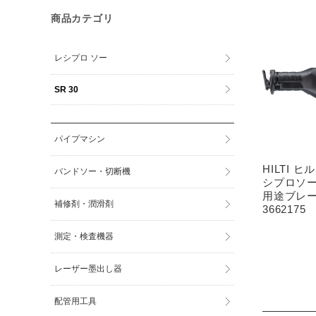
商品カテゴリ
レシプロ ソー
SR 30
パイプマシン
HILTI 
バンドソー・切断機
シプロソー S
用途ブレ
補修剤・潤滑剤
3662175
測定・検査機器
レーザー墨出し器
配管用工具