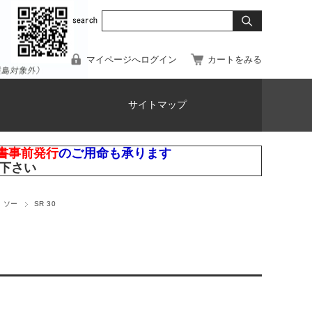
マイページへログイン
カートをみる
サイトマップ
書事前発行
のご用命も承ります
下さい
 ソー
SR 30