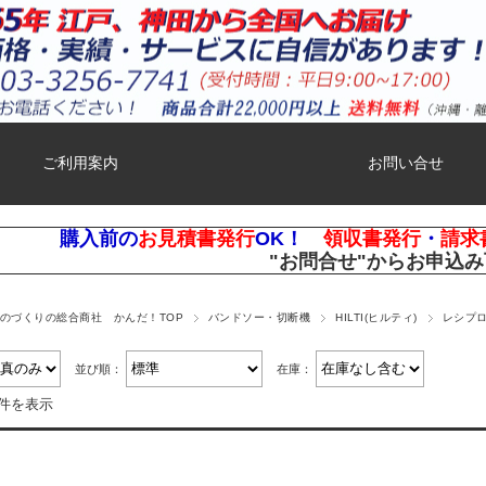
ご利用案内
お問い合せ
購入前の
お見積書発行
OK！
領収書発行
・
請求
"お問合せ"
からお申込み
ものづくりの総合商社 かんだ！TOP
バンドソー・切断機
HILTI(ヒルティ)
レシプロ
並び順：
在庫：
2件を表示