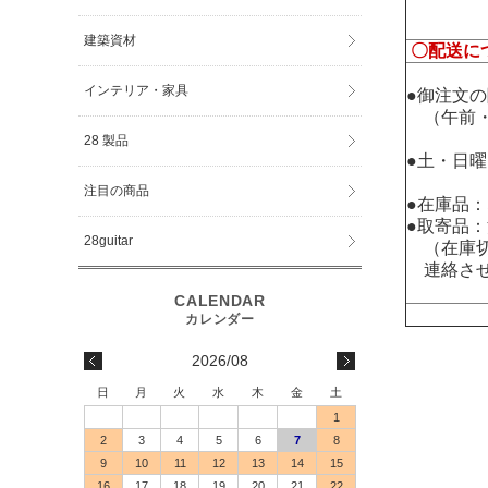
建築資材
〇配送に
インテリア・家具
●御注文
（午前・
28 製品
●土・日
注目の商品
●在庫品
●取寄品
28guitar
（在庫切
連絡させ
2026/08
日
月
火
水
木
金
土
1
2
3
4
5
6
7
8
9
10
11
12
13
14
15
16
17
18
19
20
21
22