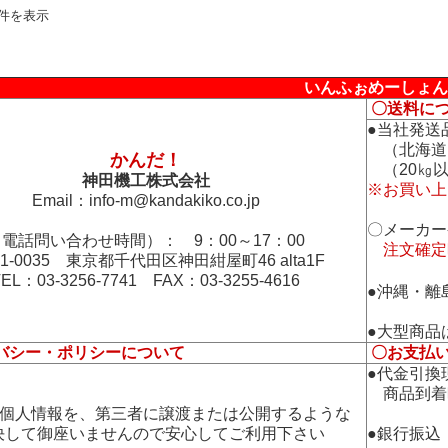
2件を表示
いんふぉめーしょん
〇送料に
●当社発送
（北海道
かんだ！
（20㎏以
神田機工株式会社
※お買い上
Email：
info-m@kandakiko.co.jp
〇メーカー
電話問い合わせ時間）： 9：00～17：00
注文確定
01-0035 東京都千代田区神田紺屋町46 alta1F
TEL：03-3256-7741 FAX：03-3255-4616
●沖縄・離
●大型商品
バシー・ポリシーについて
〇お支払
●代金引換
商品到着
の個人情報を、第三者に譲渡または公開するような
して御座いませんので安心してご利用下さい
●銀行振込