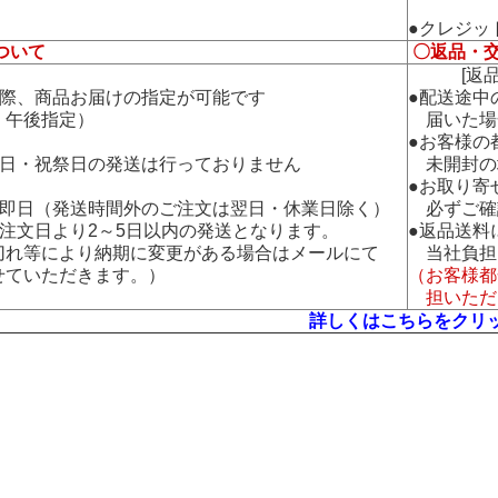
●クレジッ
ついて
〇返品・
[返品・
の際、商品お届けの指定が可能です
●配送途中
午後指定）
届いた場
●お客様の
曜日・祝祭日の発送は行っておりません
未開封の
●お取り寄
：即日（発送時間外のご注文は翌日・休業日除く）
必ずご確
：注文日より2～5日以内の発送となります。
●返品送料
れ等により納期に変更がある場合はメールにて
当社負担
ていただきます。）
（お客様都
担いただ
詳しくはこちらをクリ