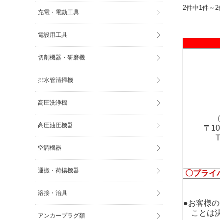
2件中1件～
充電・電動工具
電設用工具
切削機器・研磨機
排水管清掃機
高圧洗浄機
（
高圧油圧機器
〒1
空調機器
運搬・荷揚機器
〇プライ
溶接・治具
●お客様
ことは決
アンカープラグ類