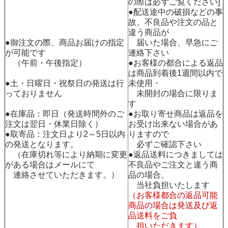
の際は必ずご覧ください]
●配送途中の破損などの事
故、不良品や注文の品と
違う商品が
●御注文の際、商品お届けの指定
届いた場合、早急にご
が可能です
連絡下さい
（午前・午後指定）
●お客様の都合による返品
は商品到着後1週間以内で
●土・日曜日・祝祭日の発送は行
未使用・
っておりません
未開封の場合に限りま
す
●在庫品：即日（発送時間外のご
●お取り寄せ商品は返品を
注文は翌日・休業日除く）
お受け出来ない場合があ
●取寄品：注文日より2～5日以内
りますので
の発送となります。
必ずご確認下さい
（在庫切れ等により納期に変更
●返品送料につきましては
がある場合はメールにて
不良品やご注文と違う商
連絡させていただきます。）
品の場合、
当社負担いたします
（お客様都合の返品可能
商品の場合は発送及び返
品送料をご負
担いただきます）