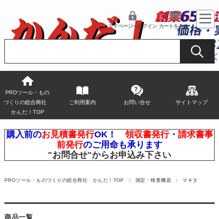
マイページへログイン
カートをみる
PROツール・もの
づくりの総合商社
ご利用案内
お問い合せ
サイトマップ
かんだ！TOP
購入前の
お見積書発行
OK！
領収書発行
・
請求書事
前発行
のご用命も承ります
"お問合せ"
からお申込み下さい
PROツール・ものづくりの総合商社 かんだ！TOP
測定・検査機器
マキタ
商品一覧