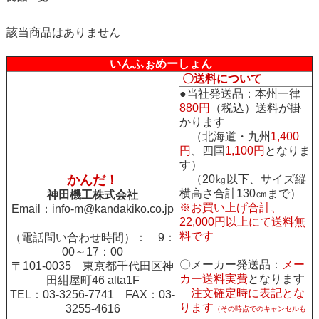
該当商品はありません
いんふぉめーしょん
〇送料について
●当社発送品：本州一律
880円
（税込）送料が掛
かります
（北海道・九州
1,400
円
、四国
1,100円
となりま
す）
かんだ！
（20㎏以下、サイズ縦
横高さ合計130㎝まで）
神田機工株式会社
※お買い上げ合計、
Email：
info-m@kandakiko.co.jp
22,000円以上にて送料無
料です
（電話問い合わせ時間）： 9：
00～17：00
〇メーカー発送品：
メー
〒101-0035 東京都千代田区神
カー送料実費
となります
田紺屋町46 alta1F
注文確定時に表記とな
TEL：03-3256-7741 FAX：03-
ります
3255-4616
（その時点でのキャンセルも