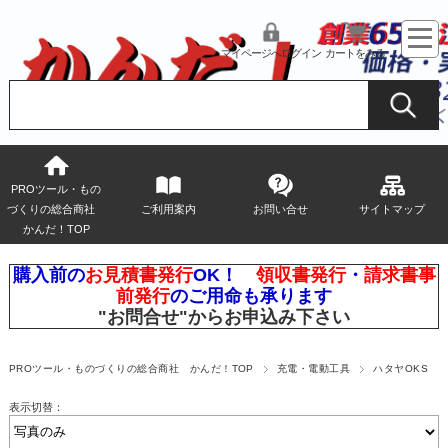
マイページへログイン
カートをみる
PROツール・もの
づくりの総合商社
ご利用案内
お問い合せ
サイトマップ
かんだ！TOP
購入前の
お見積書発行
OK！
領収書発行
・
請求書事
前発行
のご用命も承ります
"お問合せ"
からお申込み下さい
PROツール・ものづくりの総合商社 かんだ！TOP
充電・電動工具
ハタヤOKS
表示切替：