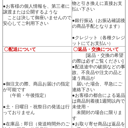
物と引き換えに直接お支
●お客様の個人情報を、第三者に
払い下さい
譲渡または公開するような
ことは決して御座いませんので
●銀行振込（お振込確認後
安心してご利用下さい
の商品手配となります）
●クレジット（各種クレジ
ットにてお支払い）
〇配送について
〇返品・交換について
[返品・交換の希望
の際は必ずご覧ください]
●配送途中の破損などの事
故、不良品や注文の品と
違う商品が
●御注文の際、商品お届けの指定
届いた場合、早急にご
が可能です
連絡下さい
（午前・午後指定）
●お客様の都合による返品
は商品到着後1週間以内で
●土・日曜日・祝祭日の発送は行
未使用・
っておりません
未開封の場合に限りま
す
●在庫品：即日（発送時間外のご
●お取り寄せ商品は返品を