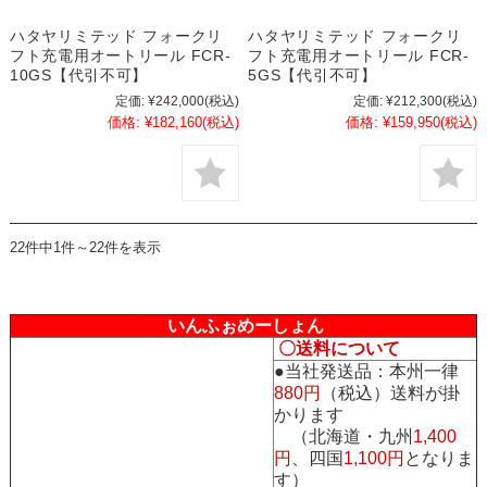
ハタヤリミテッド フォークリ
ハタヤリミテッド フォークリ
フト充電用オートリール FCR-
フト充電用オートリール FCR-
10GS【代引不可】
5GS【代引不可】
定価:
¥242,000
(税込)
定価:
¥212,300
(税込)
価格:
¥182,160
(税込)
価格:
¥159,950
(税込)
22件中1件～22件を表示
いんふぉめーしょん
〇送料について
●当社発送品：本州一律
880円
（税込）送料が掛
かります
（北海道・九州
1,400
円
、四国
1,100円
となりま
す）