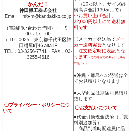
かんだ！
（20㎏以下、サイズ縦
横高さ合計130㎝まで）
神田機工株式会社
※お買い上げ合計、
Email：
info-m@kandakiko.co.jp
22,000円以上にて送料無
料です
（電話問い合わせ時間）： 9：
00～17：00
〇メーカー発送品：
メー
〒101-0035 東京都千代田区神
カー送料実費
となります
田紺屋町46 alta1F
注文確定時に表記とな
TEL：03-3256-7741 FAX：03-
ります
3255-4616
（その時点でのキャンセルも
可能です）
●沖縄・離島への発送は全
てお見積りとなります
●大型商品は別途お見積り
致します
〇プライバシー・ポリシーにつ
〇お支払いについて
いて
●代金引換現金決済（手数
料別途加算）
商品到着時配達員に品