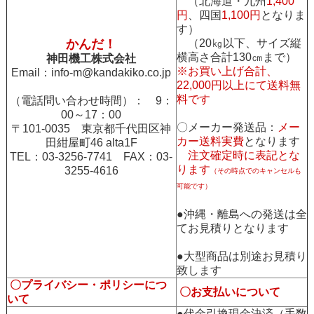
（北海道・九州
1,400
円
、四国
1,100円
となりま
す）
かんだ！
（20㎏以下、サイズ縦
横高さ合計130㎝まで）
神田機工株式会社
※お買い上げ合計、
Email：
info-m@kandakiko.co.jp
22,000円以上にて送料無
料です
（電話問い合わせ時間）： 9：
00～17：00
〇メーカー発送品：
メー
〒101-0035 東京都千代田区神
カー送料実費
となります
田紺屋町46 alta1F
注文確定時に表記とな
TEL：03-3256-7741 FAX：03-
ります
3255-4616
（その時点でのキャンセルも
可能です）
●沖縄・離島への発送は全
てお見積りとなります
●大型商品は別途お見積り
致します
〇プライバシー・ポリシーにつ
〇お支払いについて
いて
●代金引換現金決済（手数