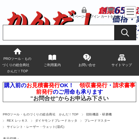
マイページへログイン
カートをみる
PROツール・もの
づくりの総合商社
ご利用案内
お問い合せ
サイトマップ
かんだ！TOP
購入前の
お見積書発行
OK！
領収書発行
・
請求書事
前発行
のご用命も承ります
"お問合せ"
からお申込み下さい
PROツール・ものづくりの総合商社 かんだ！TOP
切削機器・研磨機
REX レッキス
ダイヤモンドブレードカッタ
ブレードマスター
サイレント・レーザー・ウェット(湿式)
表示切替：