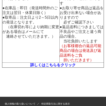
す
●在庫品：即日（発送時間外のご
●お取り寄せ商品は返品を
注文は翌日・休業日除く）
お受け出来ない場合があ
●取寄品：注文日より2～5日以内
りますので
の発送となります。
必ずご確認下さい
（在庫切れ等により納期に変更
●返品送料につきましては
がある場合はメールにて
不良品やご注文と違う商
連絡させていただきます。）
品の場合、
当社負担いたします
（お客様都合の返品可能
商品の場合は発送及び返
品送料をご負
担いただきます）
詳しくはこちらをクリック
個人情報の取り扱いについて
特定商取引法に関する表示