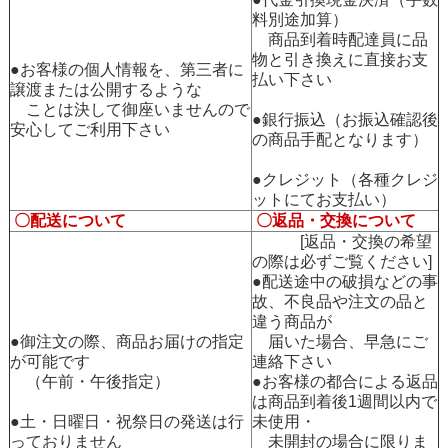
料別途加算）
商品到着時配達員に品
物と引き換えに直接お支
●お客様の個人情報を、第三者に
払い下さい
譲渡または公開するような
ことは決して御座いませんので
●銀行振込（お振込確認後
安心してご利用下さい
の商品手配となります）
●クレジット（各種クレジ
ットにてお支払い）
〇配送について
〇返品・交換について
[返品・交換の希望
の際は必ずご覧ください]
●配送途中の破損などの事
故、不良品や注文の品と
違う商品が
●御注文の際、商品お届けの指定
届いた場合、早急にご
が可能です
連絡下さい
（午前・午後指定）
●お客様の都合による返品
は商品到着後1週間以内で
●土・日曜日・祝祭日の発送は行
未使用・
っておりません
未開封の場合に限りま