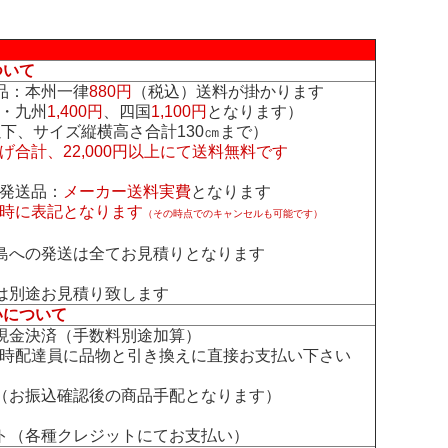
ついて
品：本州一律
880円
（税込）送料が掛かります
・九州
1,400円
、四国
1,100円
となります）
下、サイズ縦横高さ合計130㎝まで）
げ合計、22,000円以上にて送料無料です
発送品：
メーカー送料実費
となります
時に表記となります
（その時点でのキャンセルも可能です）
島への発送は全てお見積りとなります
は別途お見積り致します
いについて
現金決済（手数料別途加算）
時配達員に品物と引き換えに直接お支払い下さい
（お振込確認後の商品手配となります）
ト（各種クレジットにてお支払い）