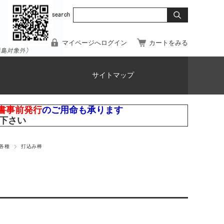
マイページへログイン
カートをみる
サイトマップ
書事前発行
のご用命も承ります
下さい
各種
打込み棒