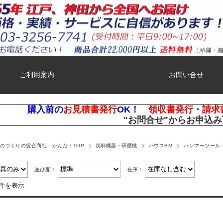
ご利用案内
お問い合せ
購入前の
お見積書発行
OK！
領収書発行
・
請求
"お問合せ"
からお申込み
ものづくりの総合商社 かんだ！TOP
切削機器・研磨機
ハウスBM
ハンマーツール 
並び順：
在庫：
2件を表示