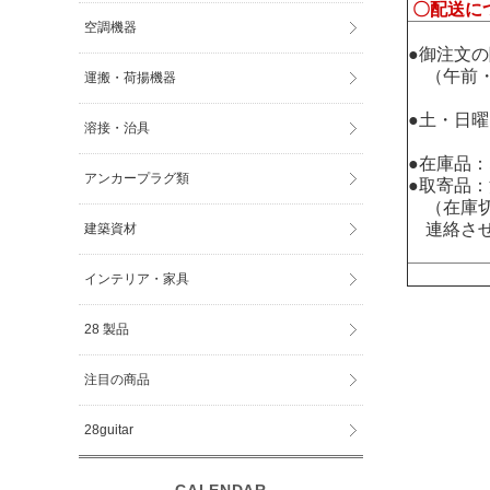
〇配送に
空調機器
●御注文
（午前・
運搬・荷揚機器
●土・日
溶接・治具
●在庫品
アンカープラグ類
●取寄品
（在庫切
連絡させ
建築資材
インテリア・家具
28 製品
注目の商品
28guitar