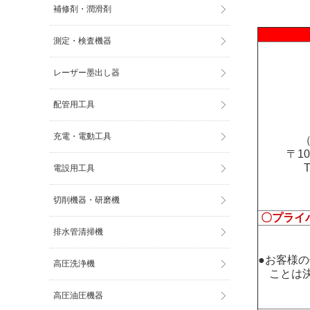
補修剤・潤滑剤
測定・検査機器
レーザー墨出し器
配管用工具
充電・電動工具
（
〒1
電設用工具
切削機器・研磨機
〇プライ
排水管清掃機
●お客様
高圧洗浄機
ことは決
高圧油圧機器