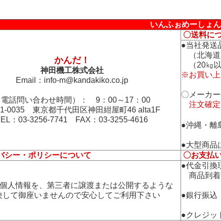
いんふぉめーしょん
〇送料に
●当社発送
（北海道
かんだ！
（20㎏以
神田機工株式会社
※お買い上
Email：
info-m@kandakiko.co.jp
〇メーカー
電話問い合わせ時間）： 9：00～17：00
注文確定
01-0035 東京都千代田区神田紺屋町46 alta1F
TEL：03-3256-7741 FAX：03-3255-4616
●沖縄・離
●大型商品
バシー・ポリシーについて
〇お支払
●代金引換
商品到着
の個人情報を、第三者に譲渡または公開するような
して御座いませんので安心してご利用下さい
●銀行振込
●クレジッ