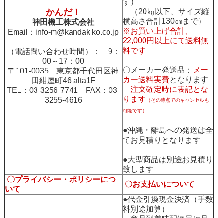
す）
かんだ！
（20㎏以下、サイズ縦
横高さ合計130㎝まで）
神田機工株式会社
※お買い上げ合計、
Email：
info-m@kandakiko.co.jp
22,000円以上にて送料無
料です
（電話問い合わせ時間）： 9：
00～17：00
〇メーカー発送品：
メー
〒101-0035 東京都千代田区神
カー送料実費
となります
田紺屋町46 alta1F
注文確定時に表記とな
TEL：03-3256-7741 FAX：03-
ります
3255-4616
（その時点でのキャンセルも
可能です）
●沖縄・離島への発送は全
てお見積りとなります
●大型商品は別途お見積り
致します
〇プライバシー・ポリシーにつ
〇お支払いについて
いて
●代金引換現金決済（手数
料別途加算）