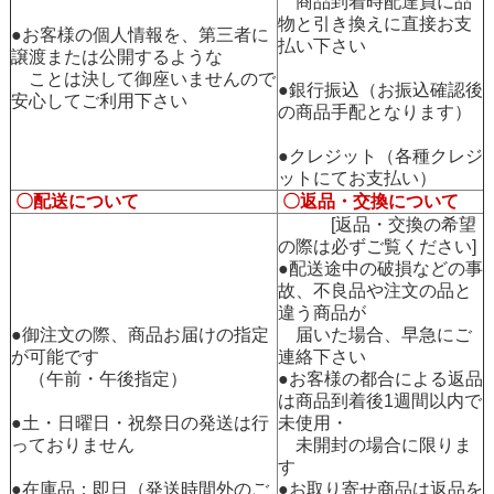
商品到着時配達員に品
物と引き換えに直接お支
●お客様の個人情報を、第三者に
払い下さい
譲渡または公開するような
ことは決して御座いませんので
●銀行振込（お振込確認後
安心してご利用下さい
の商品手配となります）
●クレジット（各種クレジ
ットにてお支払い）
〇配送について
〇返品・交換について
[返品・交換の希望
の際は必ずご覧ください]
●配送途中の破損などの事
故、不良品や注文の品と
違う商品が
●御注文の際、商品お届けの指定
届いた場合、早急にご
が可能です
連絡下さい
（午前・午後指定）
●お客様の都合による返品
は商品到着後1週間以内で
●土・日曜日・祝祭日の発送は行
未使用・
っておりません
未開封の場合に限りま
す
●在庫品：即日（発送時間外のご
●お取り寄せ商品は返品を