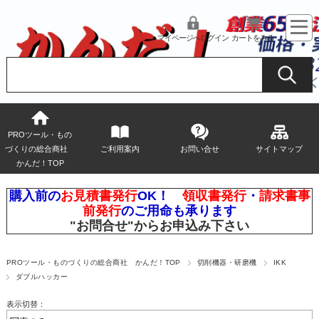
マイページへログイン
カートをみる
PROツール・もの
づくりの総合商社
ご利用案内
お問い合せ
サイトマップ
かんだ！TOP
購入前の
お見積書発行
OK！
領収書発行
・
請求書事
前発行
のご用命も承ります
"お問合せ"
からお申込み下さい
PROツール・ものづくりの総合商社 かんだ！TOP
切削機器・研磨機
IKK
ダブルハッカー
表示切替：