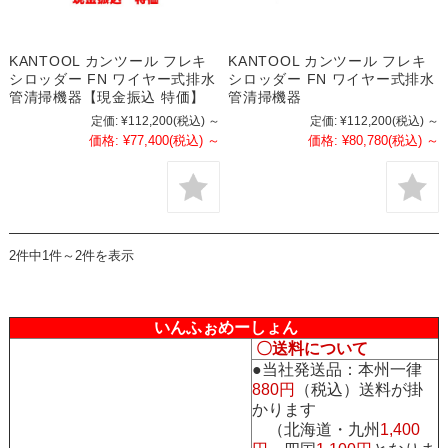
KANTOOL カンツール フレキ
KANTOOL カンツール フレキ
シロッダー FN ワイヤー式排水
シロッダー FN ワイヤー式排水
管清掃機器【現金振込 特価】
管清掃機器
定価:
¥112,200
(税込)
～
定価:
¥112,200
(税込)
～
価格:
¥77,400
(税込)
～
価格:
¥80,780
(税込)
～
2件中1件～2件を表示
いんふぉめーしょん
〇送料について
●当社発送品：本州一律
880円
（税込）送料が掛
かります
（北海道・九州
1,400