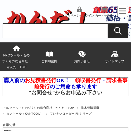
マイページへログイン
カートをみる
PROツール・もの
づくりの総合商社
ご利用案内
お問い合せ
サイトマップ
かんだ！TOP
購入前の
お見積書発行
OK！
領収書発行
・
請求書事
前発行
のご用命も承ります
"お問合せ"
からお申込み下さい
PROツール・ものづくりの総合商社 かんだ！TOP
排水管清掃機
カンツール（KANTOOL）
フレキシロッダー FNシリーズ
表示切替：