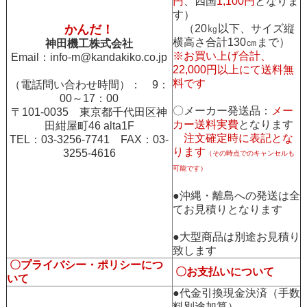
円
、四国
1,100円
となりま
す）
かんだ！
（20㎏以下、サイズ縦
横高さ合計130㎝まで）
神田機工株式会社
※お買い上げ合計、
Email：
info-m@kandakiko.co.jp
22,000円以上にて送料無
料です
（電話問い合わせ時間）： 9：
00～17：00
〇メーカー発送品：
メー
〒101-0035 東京都千代田区神
カー送料実費
となります
田紺屋町46 alta1F
注文確定時に表記とな
TEL：03-3256-7741 FAX：03-
ります
3255-4616
（その時点でのキャンセルも
可能です）
●沖縄・離島への発送は全
てお見積りとなります
●大型商品は別途お見積り
致します
〇プライバシー・ポリシーにつ
〇お支払いについて
いて
●代金引換現金決済（手数
料別途加算）