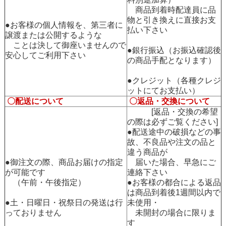
商品到着時配達員に品
物と引き換えに直接お支
●お客様の個人情報を、第三者に
払い下さい
譲渡または公開するような
ことは決して御座いませんので
●銀行振込（お振込確認後
安心してご利用下さい
の商品手配となります）
●クレジット（各種クレジ
ットにてお支払い）
〇配送について
〇返品・交換について
[返品・交換の希望
の際は必ずご覧ください]
●配送途中の破損などの事
故、不良品や注文の品と
違う商品が
●御注文の際、商品お届けの指定
届いた場合、早急にご
が可能です
連絡下さい
（午前・午後指定）
●お客様の都合による返品
は商品到着後1週間以内で
●土・日曜日・祝祭日の発送は行
未使用・
っておりません
未開封の場合に限りま
す