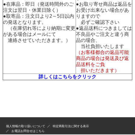
●在庫品：即日（発送時間外のご
●お取り寄せ商品は返品を
注文は翌日・休業日除く）
お受け出来ない場合があ
●取寄品：注文日より2～5日以内
りますので
の発送となります。
必ずご確認下さい
（在庫切れ等により納期に変更
●返品送料につきましては
がある場合はメールにて
不良品やご注文と違う商
連絡させていただきます。）
品の場合、
当社負担いたします
（お客様都合の返品可能
商品の場合は発送及び返
品送料をご負
担いただきます）
詳しくはこちらをクリック
個人情報の取り扱いについて
特定商取引法に関する表示
お電話お問合せはこちら