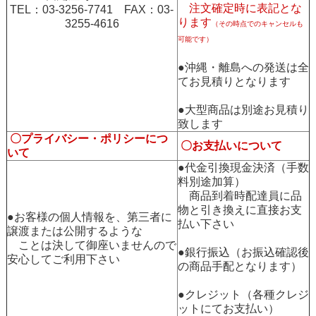
注文確定時に表記とな
TEL：03-3256-7741 FAX：03-
ります
3255-4616
（その時点でのキャンセルも
可能です）
●沖縄・離島への発送は全
てお見積りとなります
●大型商品は別途お見積り
致します
〇プライバシー・ポリシーにつ
〇お支払いについて
いて
●代金引換現金決済（手数
料別途加算）
商品到着時配達員に品
物と引き換えに直接お支
●お客様の個人情報を、第三者に
払い下さい
譲渡または公開するような
ことは決して御座いませんので
●銀行振込（お振込確認後
安心してご利用下さい
の商品手配となります）
●クレジット（各種クレジ
ットにてお支払い）