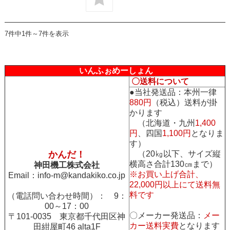
7件中1件～7件を表示
いんふぉめーしょん
〇送料について
●当社発送品：本州一律
880円
（税込）送料が掛
かります
（北海道・九州
1,400
円
、四国
1,100円
となりま
す）
かんだ！
（20㎏以下、サイズ縦
横高さ合計130㎝まで）
神田機工株式会社
※お買い上げ合計、
Email：
info-m@kandakiko.co.jp
22,000円以上にて送料無
料です
（電話問い合わせ時間）： 9：
00～17：00
〇メーカー発送品：
メー
〒101-0035 東京都千代田区神
カー送料実費
となります
田紺屋町46 alta1F