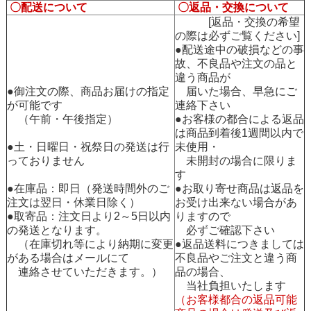
〇配送について
〇返品・交換について
[返品・交換の希望
の際は必ずご覧ください]
●配送途中の破損などの事
故、不良品や注文の品と
違う商品が
●御注文の際、商品お届けの指定
届いた場合、早急にご
が可能です
連絡下さい
（午前・午後指定）
●お客様の都合による返品
は商品到着後1週間以内で
●土・日曜日・祝祭日の発送は行
未使用・
っておりません
未開封の場合に限りま
す
●在庫品：即日（発送時間外のご
●お取り寄せ商品は返品を
注文は翌日・休業日除く）
お受け出来ない場合があ
●取寄品：注文日より2～5日以内
りますので
の発送となります。
必ずご確認下さい
（在庫切れ等により納期に変更
●返品送料につきましては
がある場合はメールにて
不良品やご注文と違う商
連絡させていただきます。）
品の場合、
当社負担いたします
（お客様都合の返品可能