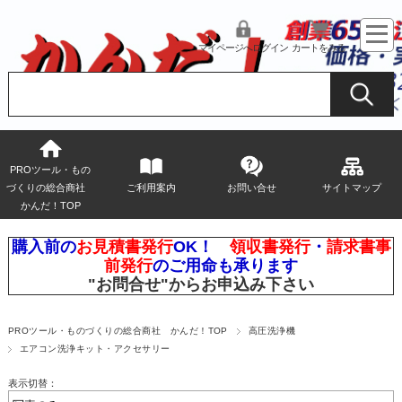
マイページへログイン
カートをみる
PROツール・もの
づくりの総合商社
ご利用案内
お問い合せ
サイトマップ
かんだ！TOP
購入前の
お見積書発行
OK！
領収書発行
・
請求書事
前発行
のご用命も承ります
"お問合せ"
からお申込み下さい
PROツール・ものづくりの総合商社 かんだ！TOP
高圧洗浄機
エアコン洗浄キット・アクセサリー
表示切替：