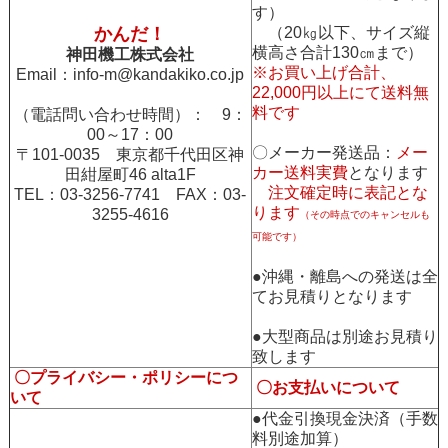
す）
かんだ！
（20㎏以下、サイズ縦
横高さ合計130㎝まで）
神田機工株式会社
※お買い上げ合計、
Email：
info-m@kandakiko.co.jp
22,000円以上にて送料無
料です
（電話問い合わせ時間）： 9：
00～17：00
〇メーカー発送品：
メー
〒101-0035 東京都千代田区神
カー送料実費
となります
田紺屋町46 alta1F
注文確定時に表記とな
TEL：03-3256-7741 FAX：03-
ります
3255-4616
（その時点でのキャンセルも
可能です）
●沖縄・離島への発送は全
てお見積りとなります
●大型商品は別途お見積り
致します
〇プライバシー・ポリシーにつ
〇お支払いについて
いて
●代金引換現金決済（手数
料別途加算）