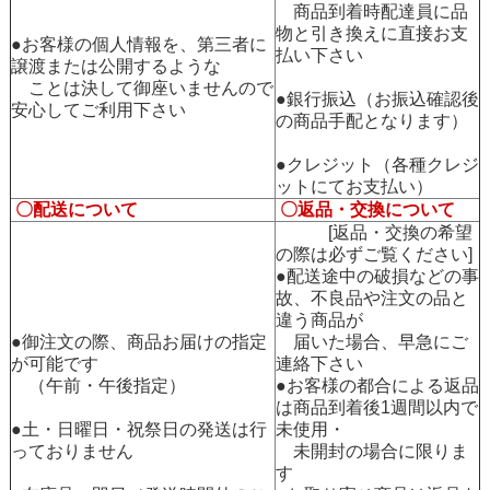
商品到着時配達員に品
物と引き換えに直接お支
●お客様の個人情報を、第三者に
払い下さい
譲渡または公開するような
ことは決して御座いませんので
●銀行振込（お振込確認後
安心してご利用下さい
の商品手配となります）
●クレジット（各種クレジ
ットにてお支払い）
〇配送について
〇返品・交換について
[返品・交換の希望
の際は必ずご覧ください]
●配送途中の破損などの事
故、不良品や注文の品と
違う商品が
●御注文の際、商品お届けの指定
届いた場合、早急にご
が可能です
連絡下さい
（午前・午後指定）
●お客様の都合による返品
は商品到着後1週間以内で
●土・日曜日・祝祭日の発送は行
未使用・
っておりません
未開封の場合に限りま
す