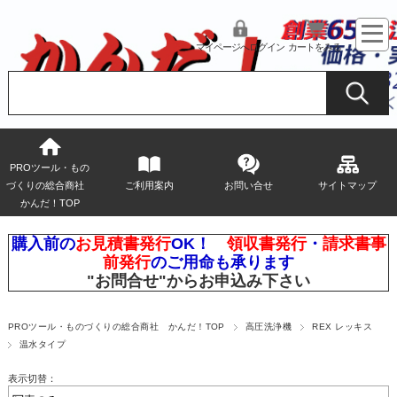
マイページへログイン
カートをみる
PROツール・もの
づくりの総合商社
ご利用案内
お問い合せ
サイトマップ
かんだ！TOP
購入前の
お見積書発行
OK！
領収書発行
・
請求書事
前発行
のご用命も承ります
"お問合せ"
からお申込み下さい
PROツール・ものづくりの総合商社 かんだ！TOP
高圧洗浄機
REX レッキス
温水タイプ
表示切替：