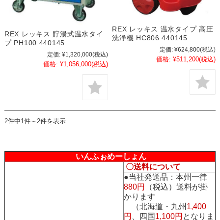
REX レッキス 温水タイプ 高圧
REX レッキス 貯湯式温水タイ
洗浄機 HC806 440145
プ PH100 440145
定価:
¥624,800
(税込)
定価:
¥1,320,000
(税込)
価格:
¥511,200
(税込)
価格:
¥1,056,000
(税込)
2件中1件～2件を表示
いんふぉめーしょん
〇送料について
●当社発送品：本州一律
880円
（税込）送料が掛
かります
（北海道・九州
1,400
円
、四国
1,100円
となりま