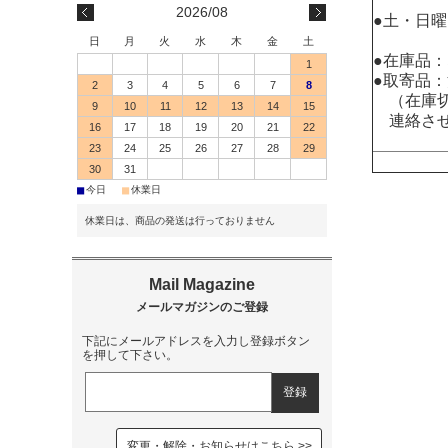
2026/08
●土・日
日
月
火
水
木
金
土
●在庫品
1
●取寄品
2
3
4
5
6
7
8
（在庫切
9
10
11
12
13
14
15
連絡させ
16
17
18
19
20
21
22
23
24
25
26
27
28
29
30
31
■
■
今日
休業日
休業日は、商品の発送は行っておりません
下記にメールアドレスを入力し登録ボタン
を押して下さい。
変更・解除・お知らせはこちら