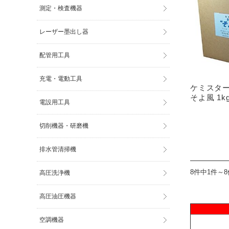
測定・検査機器
レーザー墨出し器
配管用工具
充電・電動工具
ケミスター
そよ風 1k
電設用工具
切削機器・研磨機
排水管清掃機
8件中1件～
高圧洗浄機
高圧油圧機器
空調機器