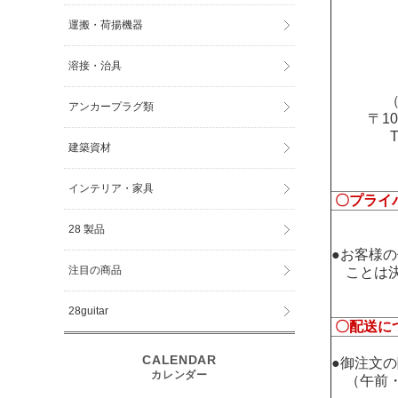
運搬・荷揚機器
溶接・治具
（
アンカープラグ類
〒1
建築資材
インテリア・家具
〇プライ
28 製品
●お客様
注目の商品
ことは決
28guitar
〇配送に
●御注文
（午前・