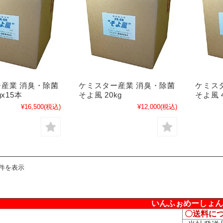
産業 消臭・除菌
ケミスター産業 消臭・除菌
ケミス
gx15本
そよ風 20kg
そよ風 4
¥16,500
(税込)
¥12,000
(税込)
8件を表示
いんふぉめーしょん
〇送料に