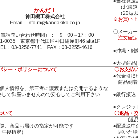
●当社発送
（北海道
かんだ！
（20㎏以
神田機工株式会社
※お買い上
Email：
info-m@kandakiko.co.jp
〇メーカー
電話問い合わせ時間）： 9：00～17：00
注文確定
01-0035 東京都千代田区神田紺屋町46 alta1F
TEL：03-3256-7741 FAX：03-3255-4616
●沖縄・離
●大型商品
バシー・ポリシーについて
〇お支払
●代金引換
商品到着
の個人情報を、第三者に譲渡または公開するような
して御座いませんので安心してご利用下さい
●銀行振込
●クレジッ
ついて
〇返品・
[返品・
の際、商品お届けの指定が可能です
●配送途中
午後指定）
届いた場