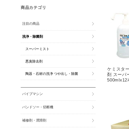
商品カテゴリ
注目の商品
洗浄・除菌剤
スーパーミスト
悪臭除去剤
ケミスター
陶器・石材の洗浄 つや出し・除菌
剤 スーパ
500mlx1
パイプマシン
バンドソー・切断機
補修剤・潤滑剤