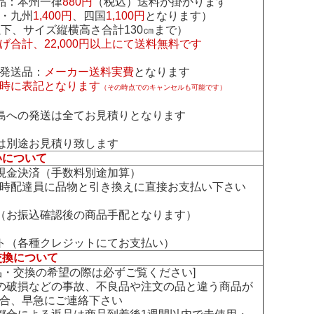
品：本州一律
880円
（税込）送料が掛かります
・九州
1,400円
、四国
1,100円
となります）
下、サイズ縦横高さ合計130㎝まで）
げ合計、22,000円以上にて送料無料です
発送品：
メーカー送料実費
となります
時に表記となります
（その時点でのキャンセルも可能です）
島への発送は全てお見積りとなります
は別途お見積り致します
いについて
現金決済（手数料別途加算）
時配達員に品物と引き換えに直接お支払い下さい
（お振込確認後の商品手配となります）
ト（各種クレジットにてお支払い）
交換について
交換の希望の際は必ずご覧ください]
の破損などの事故、不良品や注文の品と違う商品が
合、早急にご連絡下さい