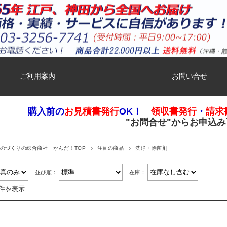
ご利用案内
お問い合せ
購入前の
お見積書発行
OK！
領収書発行
・
請求
"お問合せ"
からお申込み
ものづくりの総合商社 かんだ！TOP
注目の商品
洗浄・除菌剤
並び順：
在庫：
8件を表示