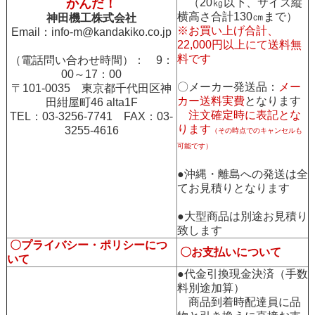
かんだ！
（20㎏以下、サイズ縦
横高さ合計130㎝まで）
神田機工株式会社
※お買い上げ合計、
Email：
info-m@kandakiko.co.jp
22,000円以上にて送料無
料です
（電話問い合わせ時間）： 9：
00～17：00
〇メーカー発送品：
メー
〒101-0035 東京都千代田区神
カー送料実費
となります
田紺屋町46 alta1F
注文確定時に表記とな
TEL：03-3256-7741 FAX：03-
ります
3255-4616
（その時点でのキャンセルも
可能です）
●沖縄・離島への発送は全
てお見積りとなります
●大型商品は別途お見積り
致します
〇プライバシー・ポリシーにつ
〇お支払いについて
いて
●代金引換現金決済（手数
料別途加算）
商品到着時配達員に品