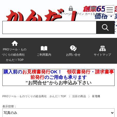
マイページへログイン
カートをみる
PROツール・もの
づくりの総合商社
ご利用案内
お問い合せ
サイトマップ
かんだ！TOP
購入前の
お見積書発行
OK！
領収書発行
・
請求書事
前発行
のご用命も承ります
"お問合せ"
からお申込み下さい
PROツール・ものづくりの総合商社 かんだ！TOP
注目の商品
発電機
表示切替：