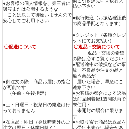
物と引き換えに直接お支
●お客様の個人情報を、第三者に
払い下さい
譲渡または公開するような
ことは決して御座いませんので
●銀行振込（お振込確認後
安心してご利用下さい
の商品手配となります）
●クレジット（各種クレジ
ットにてお支払い）
〇配送について
〇返品・交換について
[返品・交換の希望
の際は必ずご覧ください]
●配送途中の破損などの事
故、不良品や注文の品と
違う商品が
●御注文の際、商品お届けの指定
届いた場合、早急にご
が可能です
連絡下さい
（午前・午後指定）
●お客様の都合による返品
は商品到着後1週間以内で
●土・日曜日・祝祭日の発送は行
未使用・
っておりません
未開封の場合に限りま
す
●在庫品：即日（発送時間外のご
●お取り寄せ商品は返品を
注文は翌日・休業日除く）
お受け出来ない場合があ