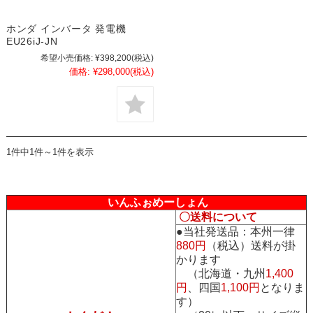
ホンダ インバータ 発電機
EU26iJ-JN
希望小売価格:
¥398,200
(税込)
価格:
¥298,000
(税込)
1件中1件～1件を表示
いんふぉめーしょん
〇送料について
●当社発送品：本州一律
880円
（税込）送料が掛
かります
（北海道・九州
1,400
円
、四国
1,100円
となりま
す）