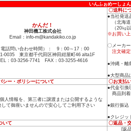
いんふぉめーしょん
〇送料に
●当社発送
（北海道
かんだ！
（20㎏以
神田機工株式会社
※お買い上
Email：
info-m@kandakiko.co.jp
〇メーカー
電話問い合わせ時間）： 9：00～17：00
注文確定
01-0035 東京都千代田区神田紺屋町46 alta1F
TEL：03-3256-7741 FAX：03-3255-4616
●沖縄・離
●大型商品
バシー・ポリシーについて
〇お支払
●代金引換
商品到着
の個人情報を、第三者に譲渡または公開するような
して御座いませんので安心してご利用下さい
●銀行振込
●クレジッ
ついて
〇返品・
[返品・