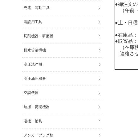
●御注文
充電・電動工具
（午前・
電設用工具
●土・日
●在庫品
切削機器・研磨機
●取寄品
（在庫切
排水管清掃機
連絡させ
高圧洗浄機
高圧油圧機器
空調機器
運搬・荷揚機器
溶接・治具
アンカープラグ類