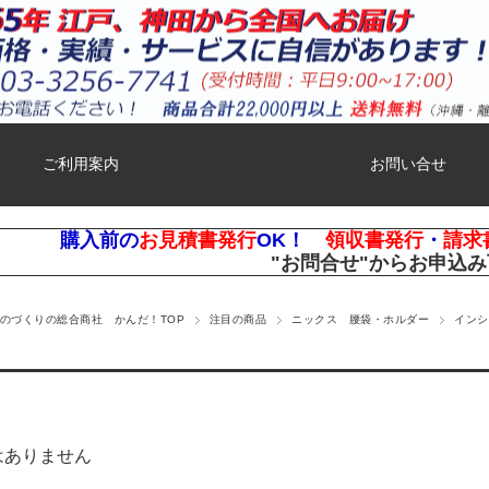
ご利用案内
お問い合せ
購入前の
お見積書発行
OK！
領収書発行
・
請求
"お問合せ"
からお申込み
ものづくりの総合商社 かんだ！TOP
注目の商品
ニックス 腰袋・ホルダー
インシ
はありません