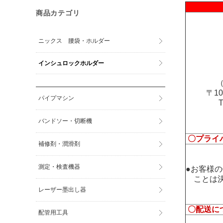
商品カテゴリ
ニックス 腰袋・ホルダー
インシュロックホルダー
（
〒1
パイプマシン
バンドソー・切断機
〇プライ
補修剤・潤滑剤
測定・検査機器
●お客様
ことは決
レーザー墨出し器
〇配送に
配管用工具