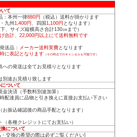
ついて
品：本州一律
880円
（税込）送料が掛かります
・九州
1,400円
、四国
1,100円
となります）
下、サイズ縦横高さ合計130㎝まで）
げ合計、22,000円以上にて送料無料です
発送品：
メーカー送料実費
となります
時に表記となります
（その時点でのキャンセルも可能です）
島への発送は全てお見積りとなります
は別途お見積り致します
いについて
現金決済（手数料別途加算）
時配達員に品物と引き換えに直接お支払い下さい
（お振込確認後の商品手配となります）
ト（各種クレジットにてお支払い）
交換について
交換の希望の際は必ずご覧ください]