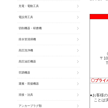
充電・電動工具
電設用工具
切削機器・研磨機
排水管清掃機
高圧洗浄機
（
〒1
高圧油圧機器
空調機器
〇プライ
運搬・荷揚機器
●お客様
溶接・治具
ことは決
アンカープラグ類