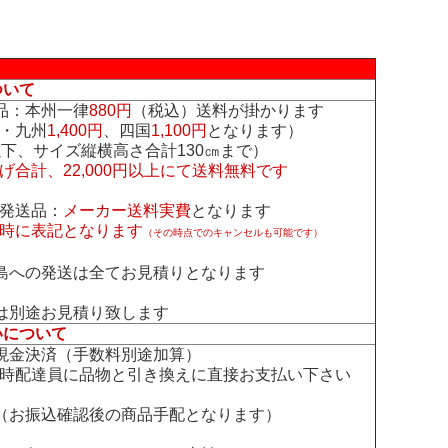
ついて
品：本州一律
880円
（税込）送料が掛かります
・九州
1,400円
、四国
1,100円
となります）
下、サイズ縦横高さ合計130㎝まで）
げ合計、22,000円以上にて送料無料です
発送品：
メーカー送料実費
となります
時に表記となります
（その時点でのキャンセルも可能です）
島への発送は全てお見積りとなります
は別途お見積り致します
いについて
現金決済（手数料別途加算）
時配達員に品物と引き換えに直接お支払い下さい
（お振込確認後の商品手配となります）