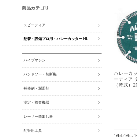
商品カテゴリ
スピーディア
配管・設備プロ用・ハレーカッター HL
パイプマシン
ハレーカッ
バンドソー・切断機
ーディア 
（乾式）2
補修剤・潤滑剤
測定・検査機器
レーザー墨出し器
配管用工具
1件中1件～