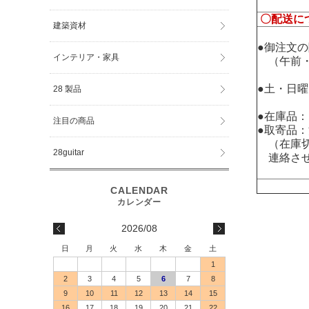
〇配送に
建築資材
●御注文
インテリア・家具
（午前・
●土・日
28 製品
●在庫品
注目の商品
●取寄品
（在庫切
28guitar
連絡させ
2026/08
日
月
火
水
木
金
土
1
2
3
4
5
6
7
8
9
10
11
12
13
14
15
16
17
18
19
20
21
22