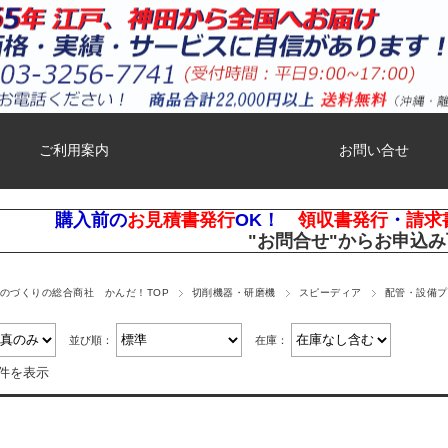
ご利用案内
お問い合せ
購入前の
お見積書発行
OK！
領収書発行
・
請求
"お問合せ"
からお申込み
ものづくりの総合商社 かんだ！TOP
切削機器・研磨機
スピーディア
配管・設備プ
並び順：
在庫：
1件を表示