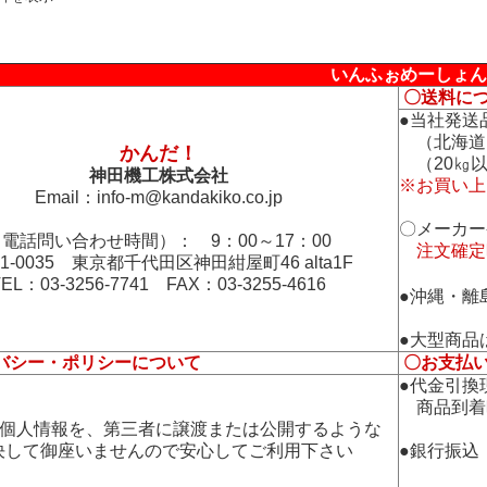
いんふぉめーしょん
〇送料に
●当社発送
（北海道
かんだ！
（20㎏以
神田機工株式会社
※お買い上
Email：
info-m@kandakiko.co.jp
〇メーカー
電話問い合わせ時間）： 9：00～17：00
注文確定
01-0035 東京都千代田区神田紺屋町46 alta1F
TEL：03-3256-7741 FAX：03-3255-4616
●沖縄・離
●大型商品
バシー・ポリシーについて
〇お支払
●代金引換
商品到着
の個人情報を、第三者に譲渡または公開するような
して御座いませんので安心してご利用下さい
●銀行振込