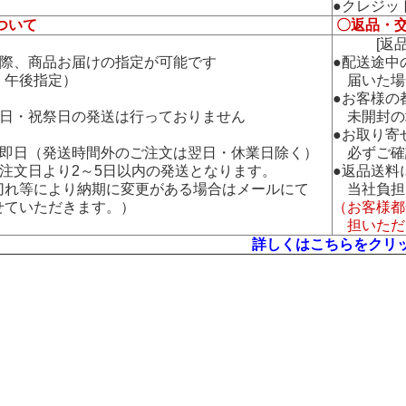
●クレジッ
ついて
〇返品・
[返品・
の際、商品お届けの指定が可能です
●配送途中
午後指定）
届いた場
●お客様の
曜日・祝祭日の発送は行っておりません
未開封の
●お取り寄
：即日（発送時間外のご注文は翌日・休業日除く）
必ずご確
：注文日より2～5日以内の発送となります。
●返品送料
れ等により納期に変更がある場合はメールにて
当社負担
ていただきます。）
（お客様都
担いただ
詳しくはこちらをクリ