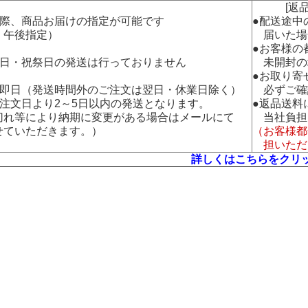
[返品・
の際、商品お届けの指定が可能です
●配送途中
午後指定）
届いた場
●お客様の
曜日・祝祭日の発送は行っておりません
未開封の
●お取り寄
：即日（発送時間外のご注文は翌日・休業日除く）
必ずご確
：注文日より2～5日以内の発送となります。
●返品送料
れ等により納期に変更がある場合はメールにて
当社負担
ていただきます。）
（お客様都
担いただ
詳しくはこちらをクリ