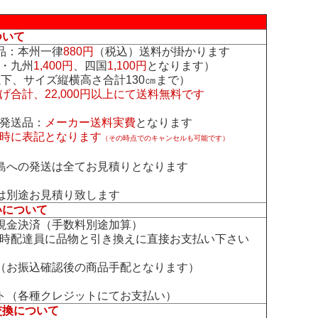
ついて
品：本州一律
880円
（税込）送料が掛かります
・九州
1,400円
、四国
1,100円
となります）
下、サイズ縦横高さ合計130㎝まで）
げ合計、22,000円以上にて送料無料です
発送品：
メーカー送料実費
となります
時に表記となります
（その時点でのキャンセルも可能です）
島への発送は全てお見積りとなります
は別途お見積り致します
いについて
現金決済（手数料別途加算）
時配達員に品物と引き換えに直接お支払い下さい
（お振込確認後の商品手配となります）
ト（各種クレジットにてお支払い）
交換について