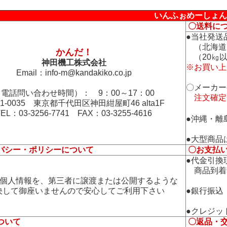
いんふぉめーしょん
〇送料に
●当社発送
（北海道
かんだ！
（20㎏以
神田機工株式会社
※お買い上
Email：
info-m@kandakiko.co.jp
〇メーカー
電話問い合わせ時間）： 9：00～17：00
注文確定
01-0035 東京都千代田区神田紺屋町46 alta1F
TEL：03-3256-7741 FAX：03-3255-4616
●沖縄・離
●大型商品
バシー・ポリシーについて
〇お支払
●代金引換
商品到着
の個人情報を、第三者に譲渡または公開するような
して御座いませんので安心してご利用下さい
●銀行振込
●クレジッ
ついて
〇返品・