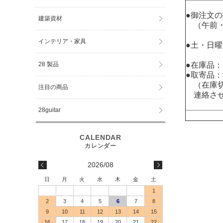
●御注文
建築資材
（午前・
インテリア・家具
●土・日
●在庫品
28 製品
●取寄品
（在庫切
注目の商品
連絡させ
28guitar
2026/08
日
月
火
水
木
金
土
1
2
3
4
5
6
7
8
9
10
11
12
13
14
15
16
17
18
19
20
21
22