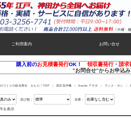
ご利用案内
お問い合せ
購入前の
お見積書発行
OK！
領収書発行
・
請求
"お問合せ"
からお申込み
ものづくりの総合商社 かんだ！TOP
高圧洗浄機
Asada アサダ
ランス・ガン
並び順：
在庫：
1件を表示