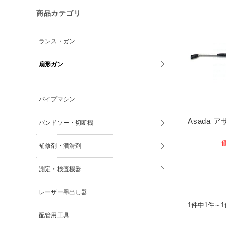
商品カテゴリ
ランス・ガン
扇形ガン
パイプマシン
Asada 
バンドソー・切断機
補修剤・潤滑剤
測定・検査機器
レーザー墨出し器
1件中1件～
配管用工具