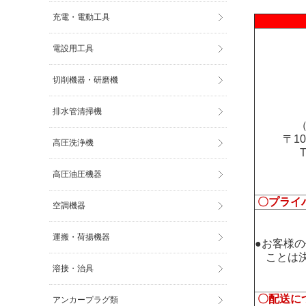
充電・電動工具
電設用工具
切削機器・研磨機
排水管清掃機
（
〒1
高圧洗浄機
高圧油圧機器
〇プライ
空調機器
運搬・荷揚機器
●お客様
ことは決
溶接・治具
〇配送に
アンカープラグ類