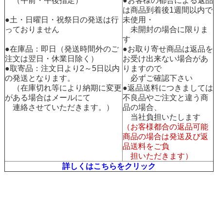
（午前・午後指定）
●お客様の都合による返品
は商品到着後1週間以内で
●土・日曜日・祝祭日の発送は行
未使用・
っておりません
未開封の場合に限りま
す
●在庫品：即日（発送時間外のご
●お取り寄せ商品は返品を
注文は翌日・休業日除く）
お受け出来ない場合があ
●取寄品：注文日より2～5日以内
りますので
の発送となります。
必ずご確認下さい
（在庫切れ等により納期に変更
●返品送料につきましては
がある場合はメールにて
不良品やご注文と違う商
連絡させていただきます。）
品の場合、
当社負担いたします
（お客様都合の返品可能
商品の場合は発送及び返
品送料をご負
担いただきます）
詳しくはこちらをクリック