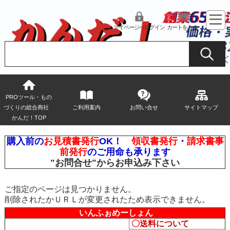
マイページへログイン
カートをみる
PROツール・もの
づくりの総合商社
ご利用案内
お問い合せ
サイトマップ
かんだ！TOP
購入前の
お見積書発行
OK！
領収書発行
・
請求書事
前発行
のご用命も承ります
"お問合せ"
からお申込み下さい
ご指定のページは見つかりません。
削除されたかＵＲＬが変更されたため表示できません。
いんふぉめーしょん
〇送料について