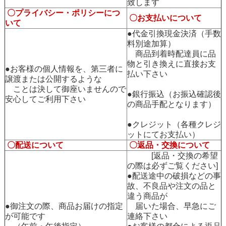
致します
〇プライバシー・ポリシーにつ
〇お支払いについて
いて
●代金引換現金決済（手数
料別途加算）
商品到着時配達員に品
物と引き換えに直接お支
●お客様の個人情報を、第三者に
払い下さい
譲渡または公開するような
ことは決して御座いませんので
●銀行振込（お振込確認後
安心してご利用下さい
の商品手配となります）
●クレジット（各種クレジ
ットにてお支払い）
〇配送について
〇返品・交換について
[返品・交換の希望
の際は必ずご覧ください]
●配送途中の破損などの事
故、不良品や注文の品と
違う商品が
●御注文の際、商品お届けの指定
届いた場合、早急にご
が可能です
連絡下さい