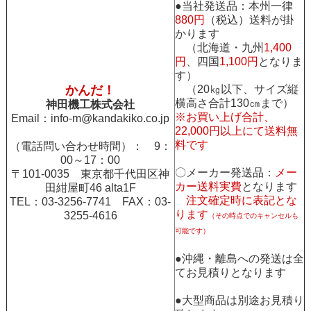
●当社発送品：本州一律
880円
（税込）送料が掛
かります
（北海道・九州
1,400
円
、四国
1,100円
となりま
す）
かんだ！
（20㎏以下、サイズ縦
横高さ合計130㎝まで）
神田機工株式会社
※お買い上げ合計、
Email：
info-m@kandakiko.co.jp
22,000円以上にて送料無
料です
（電話問い合わせ時間）： 9：
00～17：00
〇メーカー発送品：
メー
〒101-0035 東京都千代田区神
カー送料実費
となります
田紺屋町46 alta1F
注文確定時に表記とな
TEL：03-3256-7741 FAX：03-
ります
3255-4616
（その時点でのキャンセルも
可能です）
●沖縄・離島への発送は全
てお見積りとなります
●大型商品は別途お見積り