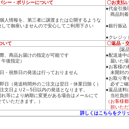
バシー・ポリシーについて
〇お支払
●代金引換
商品到着
の個人情報を、第三者に譲渡または公開するような
して御座いませんので安心してご利用下さい
●銀行振込
●クレジッ
ついて
〇返品・
[返品・
の際、商品お届けの指定が可能です
●配送途中
午後指定）
届いた場
●お客様の
曜日・祝祭日の発送は行っておりません
未開封の
●お取り寄
：即日（発送時間外のご注文は翌日・休業日除く）
必ずご確
：注文日より2～5日以内の発送となります。
●返品送料
れ等により納期に変更がある場合はメールにて
当社負担
ていただきます。）
（お客様都
担いただ
詳しくはこちらをクリ