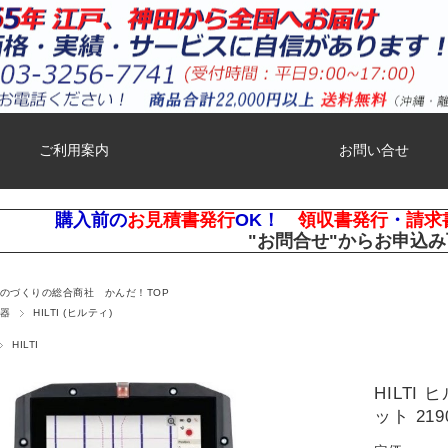
ご利用案内
お問い合せ
購入前の
お見積書発行
OK！
領収書発行
・
請求
"お問合せ"
からお申込み
ものづくりの総合商社 かんだ！TOP
器
HILTI (ヒルティ)
HILTI
HILTI
ット 219