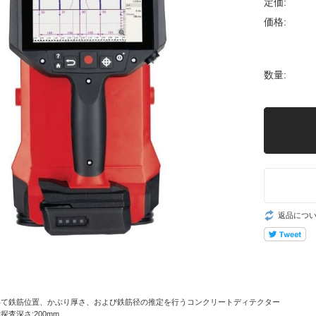
定価:
価格:
数量:
返品につ
いて鉄筋位置、かぶり厚さ、および鉄筋径の推定を行うコンクリートディテクター
査深さ:200mm