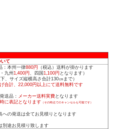
ついて
品：本州一律
880円
（税込）送料が掛かります
・九州
1,400円
、四国
1,100円
となります）
下、サイズ縦横高さ合計130㎝まで）
げ合計、22,000円以上にて送料無料です
発送品：
メーカー送料実費
となります
時に表記となります
（その時点でのキャンセルも可能です）
島への発送は全てお見積りとなります
は別途お見積り致します