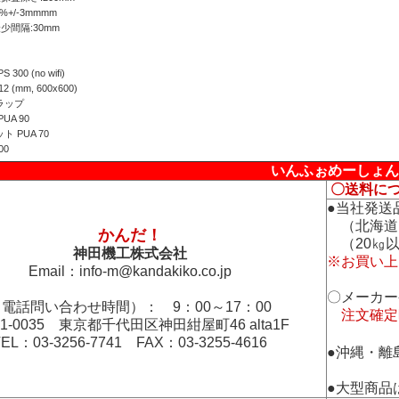
+/-3mmmm
少間隔:30mm
】
300 (no wifi)
2 (mm, 600x600)
ラップ
UA 90
ト PUA 70
00
いんふぉめーしょん
〇送料に
●当社発送
（北海道
かんだ！
（20㎏以
神田機工株式会社
※お買い上
Email：
info-m@kandakiko.co.jp
〇メーカー
電話問い合わせ時間）： 9：00～17：00
注文確定
01-0035 東京都千代田区神田紺屋町46 alta1F
TEL：03-3256-7741 FAX：03-3255-4616
●沖縄・離
●大型商品