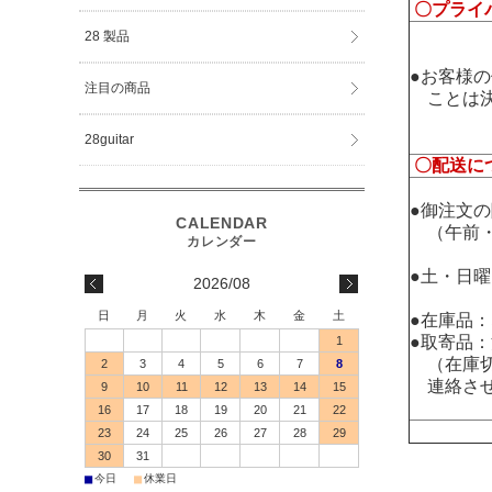
〇プライ
28 製品
●お客様
注目の商品
ことは決
28guitar
〇配送に
●御注文
（午前・
●土・日
2026/08
日
月
火
水
木
金
土
●在庫品
●取寄品
1
（在庫切
2
3
4
5
6
7
8
連絡させ
9
10
11
12
13
14
15
16
17
18
19
20
21
22
23
24
25
26
27
28
29
30
31
■
■
今日
休業日