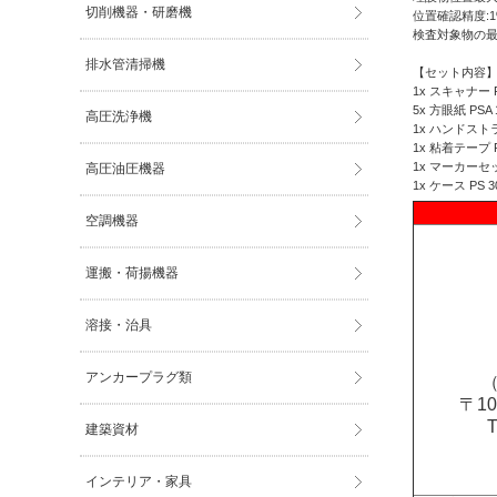
切削機器・研磨機
位置確認精度:1%
検査対象物の最
排水管清掃機
【セット内容
1x スキャナー PS 
5x 方眼紙 PSA 1
高圧洗浄機
1x ハンドスト
1x 粘着テープ P
1x マーカーセッ
高圧油圧機器
1x ケース PS 3
空調機器
運搬・荷揚機器
溶接・治具
アンカープラグ類
（
〒1
建築資材
インテリア・家具