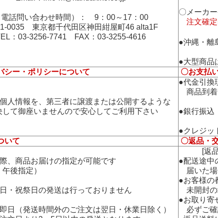
〇メーカー
電話問い合わせ時間）： 9：00～17：00
注文確定
01-0035 東京都千代田区神田紺屋町46 alta1F
TEL：03-3256-7741 FAX：03-3255-4616
●沖縄・離
●大型商品
バシー・ポリシーについて
〇お支払
●代金引換
商品到着
の個人情報を、第三者に譲渡または公開するような
して御座いませんので安心してご利用下さい
●銀行振込
●クレジッ
ついて
〇返品・
[返品・
の際、商品お届けの指定が可能です
●配送途中
午後指定）
届いた場
●お客様の
曜日・祝祭日の発送は行っておりません
未開封の
●お取り寄
：即日（発送時間外のご注文は翌日・休業日除く）
必ずご確