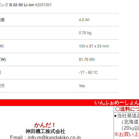
いんふぉめーしょん
〇送料に
●当社発送
（北海道
かんだ！
（20㎏以
神田機工株式会社
※お買い上
Email：
info-m@kandakiko.co.jp