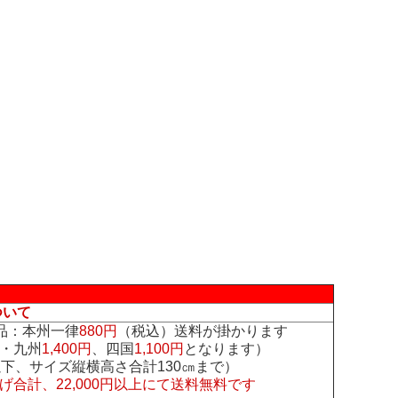
ついて
品：本州一律
880円
（税込）送料が掛かります
・九州
1,400円
、四国
1,100円
となります）
下、サイズ縦横高さ合計130㎝まで）
げ合計、22,000円以上にて送料無料です