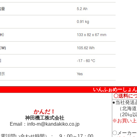
いんふぉめーしょん
〇送料に
●当社発送
（北海道
かんだ！
（20㎏以
神田機工株式会社
※お買い上
Email：
info-m@kandakiko.co.jp
〇メーカー
電話問い合わせ時間）： 9：00～17：00