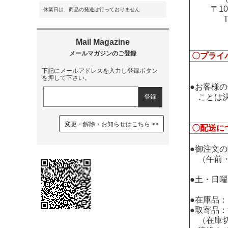
〒1
休業日は、商品の発送は行っておりません
〇プライ
下記にメールアドレスを入力し登録ボタン
を押して下さい。
●お客様
ことは決
変更・解除・お知らせはこちら
〇配送に
●御注文
（午前・
●土・日
●在庫品
●取寄品
（在庫切