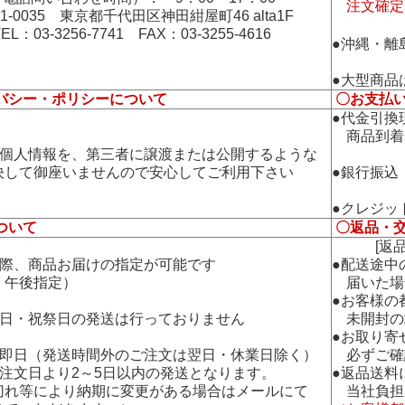
注文確定
01-0035 東京都千代田区神田紺屋町46 alta1F
TEL：03-3256-7741 FAX：03-3255-4616
●沖縄・離
●大型商品
バシー・ポリシーについて
〇お支払
●代金引換
商品到着
の個人情報を、第三者に譲渡または公開するような
して御座いませんので安心してご利用下さい
●銀行振込
●クレジッ
ついて
〇返品・
[返品・
の際、商品お届けの指定が可能です
●配送途中
午後指定）
届いた場
●お客様の
曜日・祝祭日の発送は行っておりません
未開封の
●お取り寄
：即日（発送時間外のご注文は翌日・休業日除く）
必ずご確
：注文日より2～5日以内の発送となります。
●返品送料
れ等により納期に変更がある場合はメールにて
当社負担