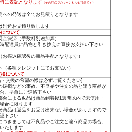
時に表記となります
（その時点でのキャンセルも可能です）
島への発送は全てお見積りとなります
は別途お見積り致します
いについて
現金決済（手数料別途加算）
時配達員に品物と引き換えに直接お支払い下さい
（お振込確認後の商品手配となります）
ト（各種クレジットにてお支払い）
交換について
交換の希望の際は必ずご覧ください]
の破損などの事故、不良品や注文の品と違う商品が
合、早急にご連絡下さい
都合による返品は商品到着後1週間以内で未使用・
場合に限ります
せ商品は返品をお受け出来ない場合がありますので
認下さい
につきましては不良品やご注文と違う商品の場合、
いたします