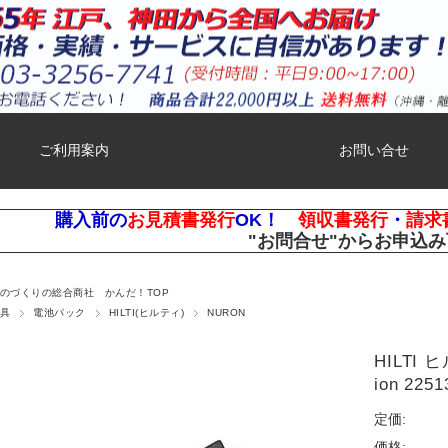
ご利用案内
お問い合せ
購入前の
お見積書発行
OK！
領収書発行
・
請求
"お問合せ"
からお申込み
ものづくりの総合商社 かんだ！TOP
具
電池パック
HILTI(ヒルティ)
NURON
HILTI 
ion 2251
定価:
価格: