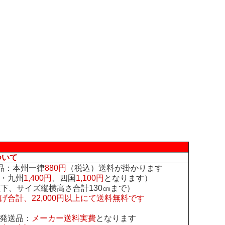
ついて
品：本州一律
880円
（税込）送料が掛かります
・九州
1,400円
、四国
1,100円
となります）
下、サイズ縦横高さ合計130㎝まで）
げ合計、22,000円以上にて送料無料です
発送品：
メーカー送料実費
となります