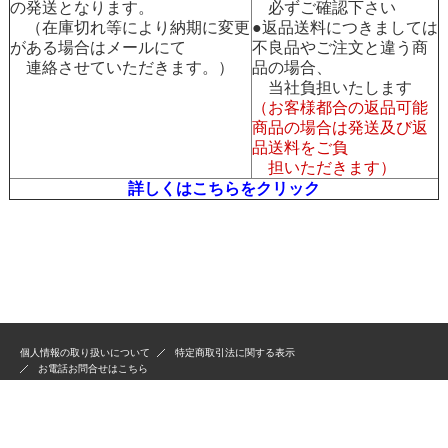
の発送となります。
必ずご確認下さい
（在庫切れ等により納期に変更
●返品送料につきましては
がある場合はメールにて
不良品やご注文と違う商
連絡させていただきます。）
品の場合、
当社負担いたします
（お客様都合の返品可能
商品の場合は発送及び返
品送料をご負
担いただきます）
詳しくはこちらをクリック
個人情報の取り扱いについて
特定商取引法に関する表示
お電話お問合せはこちら
古物商許可：301031208675
毒物劇物一般販売業登録：第3101180122号 2024/12/1