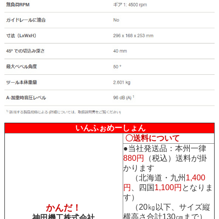
いんふぉめーしょん
〇送料について
●当社発送品：本州一律
880円
（税込）送料が掛
かります
（北海道・九州
1,400
円
、四国
1,100円
となりま
す）
かんだ！
（20㎏以下、サイズ縦
横高さ合計130㎝まで）
神田機工株式会社