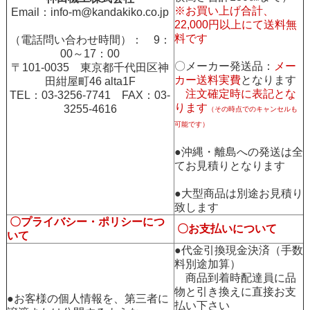
※お買い上げ合計、
Email：
info-m@kandakiko.co.jp
22,000円以上にて送料無
料です
（電話問い合わせ時間）： 9：
00～17：00
〇メーカー発送品：
メー
〒101-0035 東京都千代田区神
カー送料実費
となります
田紺屋町46 alta1F
注文確定時に表記とな
TEL：03-3256-7741 FAX：03-
ります
3255-4616
（その時点でのキャンセルも
可能です）
●沖縄・離島への発送は全
てお見積りとなります
●大型商品は別途お見積り
致します
〇プライバシー・ポリシーにつ
〇お支払いについて
いて
●代金引換現金決済（手数
料別途加算）
商品到着時配達員に品
物と引き換えに直接お支
●お客様の個人情報を、第三者に
払い下さい