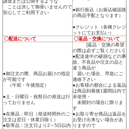
譲渡または公開するような
ことは決して御座いませんので
●銀行振込（お振込確認後
安心してご利用下さい
の商品手配となります）
●クレジット（各種クレジ
ットにてお支払い）
〇配送について
〇返品・交換について
[返品・交換の希望
の際は必ずご覧ください]
●配送途中の破損などの事
故、不良品や注文の品と
違う商品が
●御注文の際、商品お届けの指定
届いた場合、早急にご
が可能です
連絡下さい
（午前・午後指定）
●お客様の都合による返品
は商品到着後1週間以内で
●土・日曜日・祝祭日の発送は行
未使用・
っておりません
未開封の場合に限りま
す
●在庫品：即日（発送時間外のご
●お取り寄せ商品は返品を
注文は翌日・休業日除く）
お受け出来ない場合があ
●取寄品：注文日より2～5日以内
りますので