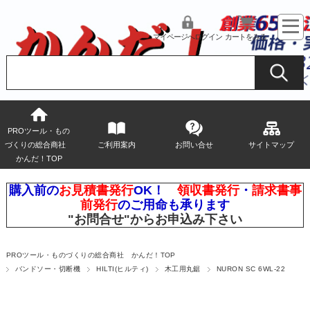
マイページへログイン
カートをみる
PROツール・もの
づくりの総合商社
ご利用案内
お問い合せ
サイトマップ
かんだ！TOP
購入前の
お見積書発行
OK！
領収書発行
・
請求書事
前発行
のご用命も承ります
"お問合せ"
からお申込み下さい
PROツール・ものづくりの総合商社 かんだ！TOP
バンドソー・切断機
HILTI(ヒルティ)
木工用丸鋸
NURON SC 6WL-22