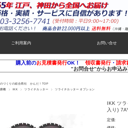
ご利用案内
お問い合せ
購入前の
お見積書発行
OK！
領収書発行
・
請求
"お問合せ"
からお申込み
ものづくりの総合商社 かんだ！TOP
磨機
IKK
ツライチカッター
ツライチカッター オプション
IKK ツ
入り) 7A
定価:
価格: