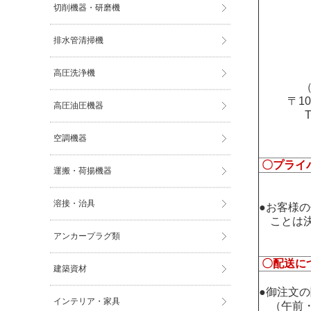
切削機器・研磨機
排水管清掃機
高圧洗浄機
（
〒1
高圧油圧機器
空調機器
〇プライ
運搬・荷揚機器
溶接・治具
●お客様
ことは決
アンカープラグ類
〇配送に
建築資材
●御注文
インテリア・家具
（午前・