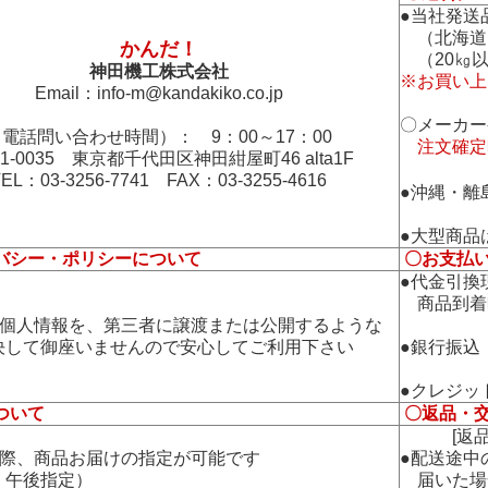
●当社発送
（北海道
かんだ！
（20㎏以
神田機工株式会社
※お買い上
Email：
info-m@kandakiko.co.jp
〇メーカー
電話問い合わせ時間）： 9：00～17：00
注文確定
01-0035 東京都千代田区神田紺屋町46 alta1F
TEL：03-3256-7741 FAX：03-3255-4616
●沖縄・離
●大型商品
バシー・ポリシーについて
〇お支払
●代金引換
商品到着
の個人情報を、第三者に譲渡または公開するような
して御座いませんので安心してご利用下さい
●銀行振込
●クレジッ
ついて
〇返品・
[返品・
の際、商品お届けの指定が可能です
●配送途中
午後指定）
届いた場