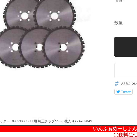
数量:
返品につ
ッター DFC-3836BLH 用 純正チップソー(5枚入り) 7AY8284S
いんふぉめーしょん
〇送料に