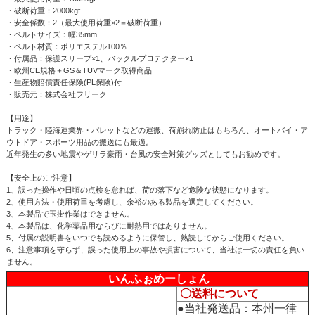
・破断荷重：2000kgf
・安全係数：2（最大使用荷重×2＝破断荷重）
・ベルトサイズ：幅35mm
・ベルト材質：ポリエステル100％
・付属品：保護スリーブ×1、バックルプロテクター×1
・欧州CE規格＋GS＆TUVマーク取得商品
・生産物賠償責任保険(PL保険)付
・販売元：株式会社フリーク
【用途】
トラック・陸海運業界・パレットなどの運搬、荷崩れ防止はもちろん、オートバイ・ア
ウトドア・スポーツ用品の搬送にも最適。
近年発生の多い地震やゲリラ豪雨・台風の安全対策グッズとしてもお勧めです。
【安全上のご注意】
1、誤った操作や日頃の点検を怠れば、荷の落下など危険な状態になります。
2、使用方法・使用荷重を考慮し、余裕のある製品を選定してください。
3、本製品で玉掛作業はできません。
4、本製品は、化学薬品用ならびに耐熱用ではありません。
5、付属の説明書をいつでも読めるように保管し、熟読してからご使用ください。
6、注意事項を守らず、誤った使用上の事故や損害について、当社は一切の責任を負い
ません。
いんふぉめーしょん
〇送料について
●当社発送品：本州一律