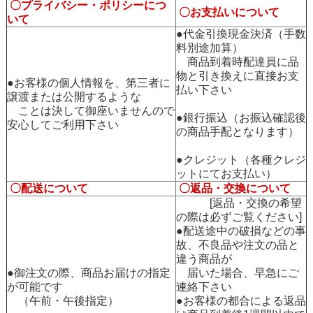
〇プライバシー・ポリシーにつ
〇お支払いについて
いて
●代金引換現金決済（手数
料別途加算）
商品到着時配達員に品
物と引き換えに直接お支
●お客様の個人情報を、第三者に
払い下さい
譲渡または公開するような
ことは決して御座いませんので
●銀行振込（お振込確認後
安心してご利用下さい
の商品手配となります）
●クレジット（各種クレジ
ットにてお支払い）
〇配送について
〇返品・交換について
[返品・交換の希望
の際は必ずご覧ください]
●配送途中の破損などの事
故、不良品や注文の品と
違う商品が
●御注文の際、商品お届けの指定
届いた場合、早急にご
が可能です
連絡下さい
（午前・午後指定）
●お客様の都合による返品