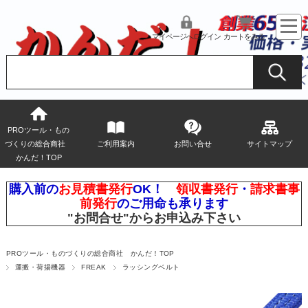
マイページへログイン
カートをみる
PROツール・もの
づくりの総合商社
ご利用案内
お問い合せ
サイトマップ
かんだ！TOP
購入前の
お見積書発行
OK！
領収書発行
・
請求書事
前発行
のご用命も承ります
"お問合せ"
からお申込み下さい
PROツール・ものづくりの総合商社 かんだ！TOP
運搬・荷揚機器
FREAK
ラッシングベルト