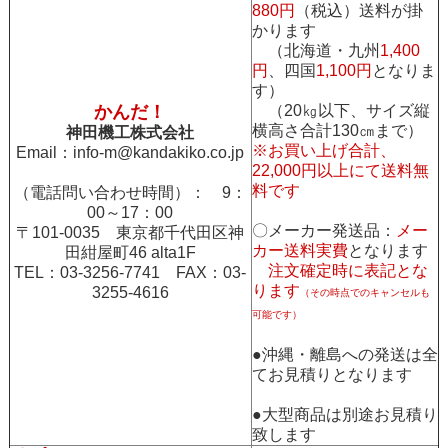
880円
（税込）送料が掛
かります
（北海道・九州
1,400
円
、四国
1,100円
となりま
す）
かんだ！
（20㎏以下、サイズ縦
横高さ合計130㎝まで）
神田機工株式会社
※お買い上げ合計、
Email：
info-m@kandakiko.co.jp
22,000円以上にて送料無
料です
（電話問い合わせ時間）： 9：
00～17：00
〇メーカー発送品：
メー
〒101-0035 東京都千代田区神
カー送料実費
となります
田紺屋町46 alta1F
注文確定時に表記とな
TEL：03-3256-7741 FAX：03-
ります
3255-4616
（その時点でのキャンセルも
可能です）
●沖縄・離島への発送は全
てお見積りとなります
●大型商品は別途お見積り
致します