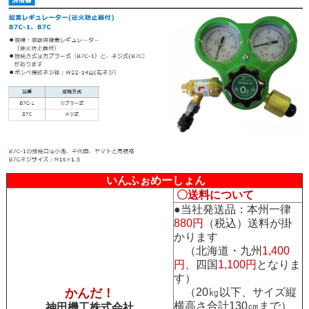
いんふぉめーしょん
〇送料について
●当社発送品：本州一律
880円
（税込）送料が掛
かります
（北海道・九州
1,400
円
、四国
1,100円
となりま
す）
かんだ！
（20㎏以下、サイズ縦
横高さ合計130㎝まで）
神田機工株式会社