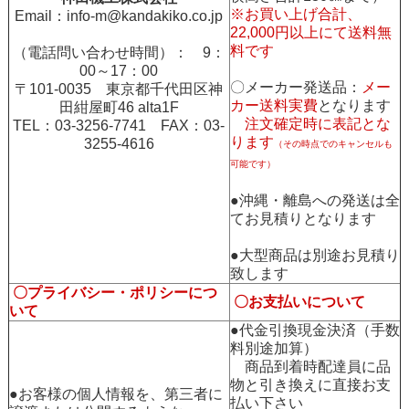
※お買い上げ合計、
Email：
info-m@kandakiko.co.jp
22,000円以上にて送料無
料です
（電話問い合わせ時間）： 9：
00～17：00
〇メーカー発送品：
メー
〒101-0035 東京都千代田区神
カー送料実費
となります
田紺屋町46 alta1F
注文確定時に表記とな
TEL：03-3256-7741 FAX：03-
ります
3255-4616
（その時点でのキャンセルも
可能です）
●沖縄・離島への発送は全
てお見積りとなります
●大型商品は別途お見積り
致します
〇プライバシー・ポリシーにつ
〇お支払いについて
いて
●代金引換現金決済（手数
料別途加算）
商品到着時配達員に品
物と引き換えに直接お支
●お客様の個人情報を、第三者に
払い下さい