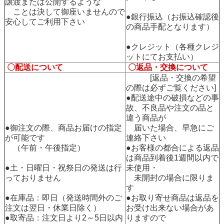
譲渡または公開するような
ことは決して御座いませんので
●銀行振込（お振込確認後
安心してご利用下さい
の商品手配となります）
●クレジット（各種クレジ
ットにてお支払い）
〇配送について
〇返品・交換について
[返品・交換の希望
の際は必ずご覧ください]
●配送途中の破損などの事
故、不良品や注文の品と
違う商品が
●御注文の際、商品お届けの指定
届いた場合、早急にご
が可能です
連絡下さい
（午前・午後指定）
●お客様の都合による返品
は商品到着後1週間以内で
●土・日曜日・祝祭日の発送は行
未使用・
っておりません
未開封の場合に限りま
す
●在庫品：即日（発送時間外のご
●お取り寄せ商品は返品を
注文は翌日・休業日除く）
お受け出来ない場合があ
●取寄品：注文日より2～5日以内
りますので