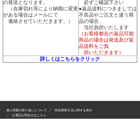
の発送となります。
必ずご確認下さい
（在庫切れ等により納期に変更
●返品送料につきましては
がある場合はメールにて
不良品やご注文と違う商
連絡させていただきます。）
品の場合、
当社負担いたします
（お客様都合の返品可能
商品の場合は発送及び返
品送料をご負
担いただきます）
詳しくはこちらをクリック
個人情報の取り扱いについて
特定商取引法に関する表示
お電話お問合せはこちら
古物商許可：301031208675
毒物劇物一般販売業登録：第3101180122号 2024/12/1