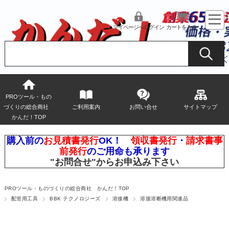
マイページへログイン
カートをみる
PROツール・もの
づくりの総合商社
ご利用案内
お問い合せ
サイトマップ
かんだ！TOP
購入前の
お見積書発行
OK！
領収書発行
・
請求書事
前発行
のご用命も承ります
"お問合せ"
からお申込み下さい
PROツール・ものづくりの総合商社 かんだ！TOP
配管用工具
BBK テクノロジーズ
溶接機
溶接溶断機用関連品