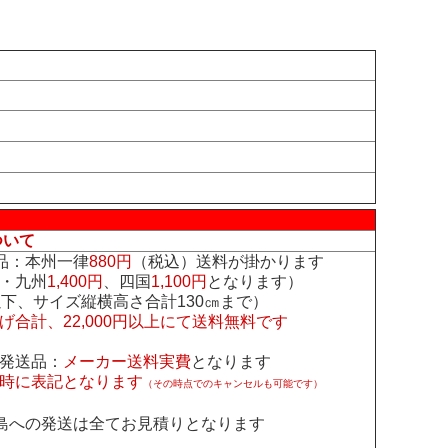
ついて
品：本州一律
880円
（税込）送料が掛かります
・九州
1,400円
、四国
1,100円
となります）
下、サイズ縦横高さ合計130㎝まで）
げ合計、22,000円以上にて送料無料です
発送品：
メーカー送料実費
となります
時に表記となります
（その時点でのキャンセルも可能です）
島への発送は全てお見積りとなります