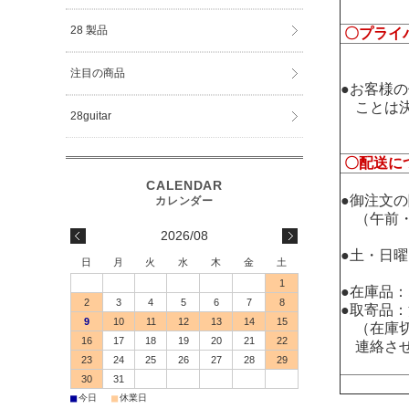
28 製品
〇プライ
注目の商品
●お客様
ことは決
28guitar
〇配送に
●御注文
（午前・
2026/08
●土・日
日
月
火
水
木
金
土
1
●在庫品
2
3
4
5
6
7
8
●取寄品
9
10
11
12
13
14
15
（在庫切
16
17
18
19
20
21
22
連絡させ
23
24
25
26
27
28
29
30
31
■
■
今日
休業日