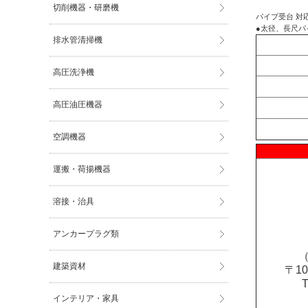
切削機器・研磨機
パイプ受台 対応
●太径、長尺パ
排水管清掃機
高圧洗浄機
高圧油圧機器
空調機器
運搬・荷揚機器
溶接・治具
アンカープラグ類
（
建築資材
〒1
インテリア・家具