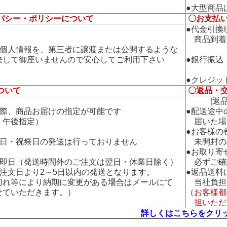
●大型商品
バシー・ポリシーについて
〇お支払
●代金引換
商品到着
の個人情報を、第三者に譲渡または公開するような
して御座いませんので安心してご利用下さい
●銀行振込
●クレジッ
ついて
〇返品・
[返品・
の際、商品お届けの指定が可能です
●配送途中
午後指定）
届いた場
●お客様の
曜日・祝祭日の発送は行っておりません
未開封の
●お取り寄
：即日（発送時間外のご注文は翌日・休業日除く）
必ずご確
：注文日より2～5日以内の発送となります。
●返品送料
れ等により納期に変更がある場合はメールにて
当社負担
ていただきます。）
（お客様都
担いただ
詳しくはこちらをクリ