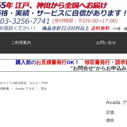
ご利用案内
お問い合せ
購入前の
お見積書発行
OK！
領収書発行
・
請求
"お問合せ"
からお申込み
ものづくりの総合商社 かんだ！TOP
切断機
Asada アサダ
受台
Asada
定価:
価格: