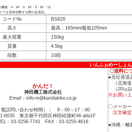
機種：4・4F・6・6F・8・8F・10
イプを直角切断する際の必需品。
コード№
BS620
高さ
最高：165mm/最低105mm
最大荷重
150kg
質量
4.5kg
段数
10段
いんふぉめーしょん
〇送料に
●当社発送
（北海道
かんだ！
（20㎏以
神田機工株式会社
※お買い上
Email：
info-m@kandakiko.co.jp
〇メーカー
電話問い合わせ時間）： 9：00～17：00
注文確定
01-0035 東京都千代田区神田紺屋町46 alta1F
TEL：03-3256-7741 FAX：03-3255-4616
●沖縄・離