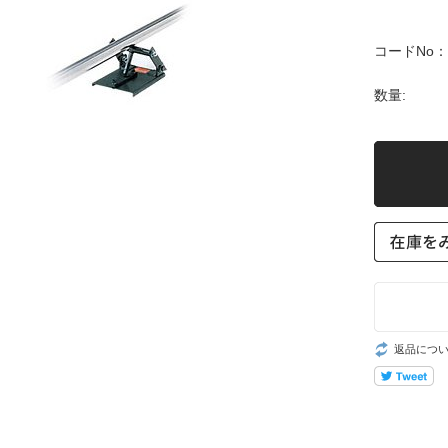
コードNo：
数量:
返品につ