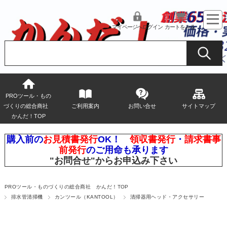
マイページへログイン
カートをみる
PROツール・もの
づくりの総合商社
ご利用案内
お問い合せ
サイトマップ
かんだ！TOP
購入前の
お見積書発行
OK！
領収書発行
・
請求書事
前発行
のご用命も承ります
"お問合せ"
からお申込み下さい
PROツール・ものづくりの総合商社 かんだ！TOP
排水管清掃機
カンツール（KANTOOL）
清掃器用ヘッド・アクセサリー