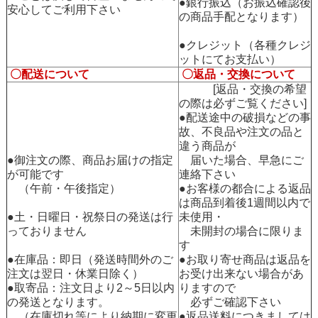
●銀行振込（お振込確認後
安心してご利用下さい
の商品手配となります）
●クレジット（各種クレジ
ットにてお支払い）
〇配送について
〇返品・交換について
[返品・交換の希望
の際は必ずご覧ください]
●配送途中の破損などの事
故、不良品や注文の品と
違う商品が
●御注文の際、商品お届けの指定
届いた場合、早急にご
が可能です
連絡下さい
（午前・午後指定）
●お客様の都合による返品
は商品到着後1週間以内で
●土・日曜日・祝祭日の発送は行
未使用・
っておりません
未開封の場合に限りま
す
●在庫品：即日（発送時間外のご
●お取り寄せ商品は返品を
注文は翌日・休業日除く）
お受け出来ない場合があ
●取寄品：注文日より2～5日以内
りますので
の発送となります。
必ずご確認下さい
（在庫切れ等により納期に変更
●返品送料につきましては