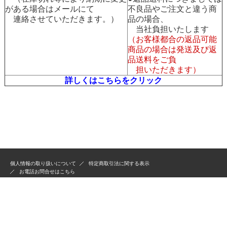
がある場合はメールにて
不良品やご注文と違う商
連絡させていただきます。）
品の場合、
当社負担いたします
（お客様都合の返品可能
商品の場合は発送及び返
品送料をご負
担いただきます）
詳しくはこちらをクリック
個人情報の取り扱いについて
特定商取引法に関する表示
お電話お問合せはこちら
古物商許可：301031208675
毒物劇物一般販売業登録：第3101180122号 2024/12/1
Copyright 1999, Since 1958, KANDAKIKO Co.,Ltd