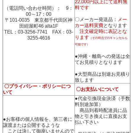
22,000円以上にて送料無
料です
（電話問い合わせ時間）： 9：
00～17：00
〇メーカー発送品：
メー
〒101-0035 東京都千代田区神
カー送料実費
となります
田紺屋町46 alta1F
注文確定時に表記とな
TEL：03-3256-7741 FAX：03-
ります
3255-4616
（その時点でのキャンセルも
可能です）
●沖縄・離島への発送は全
てお見積りとなります
●大型商品は別途お見積り
致します
〇プライバシー・ポリシーにつ
〇お支払いについて
いて
●代金引換現金決済（手数
料別途加算）
商品到着時配達員に品
物と引き換えに直接お支
●お客様の個人情報を、第三者に
払い下さい
譲渡または公開するような
ことは決して御座いませんので