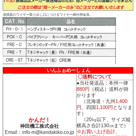
清掃器のワイヤー取り出し口につけるワイヤー締付用金具。
いんふぉめーしょん
〇送料について
●当社発送品：本州一律
880円
（税込）送料が掛
かります
（北海道・九州
1,400
円
、四国
1,100円
となりま
す）
かんだ！
（20㎏以下、サイズ縦
横高さ合計130㎝まで）
神田機工株式会社
※お買い上げ合計、
Email：
info-m@kandakiko.co.jp