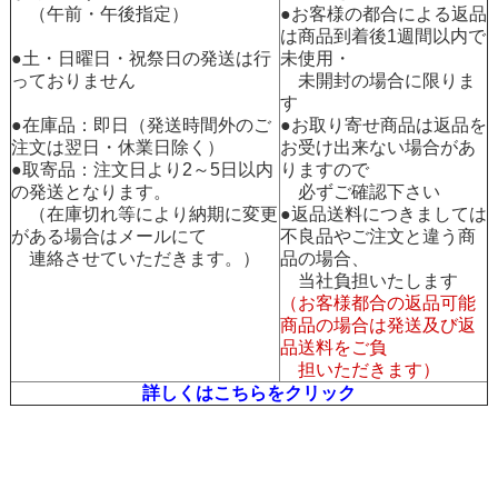
（午前・午後指定）
●お客様の都合による返品
は商品到着後1週間以内で
●土・日曜日・祝祭日の発送は行
未使用・
っておりません
未開封の場合に限りま
す
●在庫品：即日（発送時間外のご
●お取り寄せ商品は返品を
注文は翌日・休業日除く）
お受け出来ない場合があ
●取寄品：注文日より2～5日以内
りますので
の発送となります。
必ずご確認下さい
（在庫切れ等により納期に変更
●返品送料につきましては
がある場合はメールにて
不良品やご注文と違う商
連絡させていただきます。）
品の場合、
当社負担いたします
（お客様都合の返品可能
商品の場合は発送及び返
品送料をご負
担いただきます）
詳しくはこちらをクリック