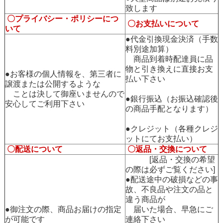
致します
〇プライバシー・ポリシーにつ
〇お支払いについて
いて
●代金引換現金決済（手数
料別途加算）
商品到着時配達員に品
物と引き換えに直接お支
●お客様の個人情報を、第三者に
払い下さい
譲渡または公開するような
ことは決して御座いませんので
●銀行振込（お振込確認後
安心してご利用下さい
の商品手配となります）
●クレジット（各種クレジ
ットにてお支払い）
〇配送について
〇返品・交換について
[返品・交換の希望
の際は必ずご覧ください]
●配送途中の破損などの事
故、不良品や注文の品と
違う商品が
●御注文の際、商品お届けの指定
届いた場合、早急にご
が可能です
連絡下さい