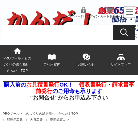
マイページへログイン
カートをみる
PROツール・もの
づくりの総合商社
ご利用案内
お問い合せ
サイトマップ
かんだ！TOP
購入前の
お見積書発行
OK！
領収書発行
・
請求書事
前発行
のご用命も承ります
"お問合せ"
からお申込み下さい
PROツール・ものづくりの総合商社 かんだ！TOP
配管用工具
大喜工業
栗岡式置コマ