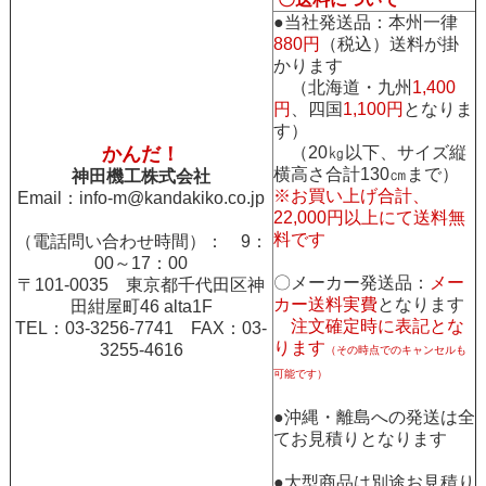
●当社発送品：本州一律
880円
（税込）送料が掛
かります
（北海道・九州
1,400
円
、四国
1,100円
となりま
す）
かんだ！
（20㎏以下、サイズ縦
横高さ合計130㎝まで）
神田機工株式会社
※お買い上げ合計、
Email：
info-m@kandakiko.co.jp
22,000円以上にて送料無
料です
（電話問い合わせ時間）： 9：
00～17：00
〇メーカー発送品：
メー
〒101-0035 東京都千代田区神
カー送料実費
となります
田紺屋町46 alta1F
注文確定時に表記とな
TEL：03-3256-7741 FAX：03-
ります
3255-4616
（その時点でのキャンセルも
可能です）
●沖縄・離島への発送は全
てお見積りとなります
●大型商品は別途お見積り