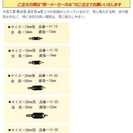
大喜工業 断水器 高圧用 ●置コマの先端がとがっているので、管に挿入する時、水の抵
抗が少なく、特に水圧の高い場所は、管に挿入しやすい。