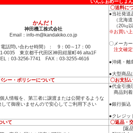
いんふぉめーしょん
〇送料に
●当社発送
（北海道
かんだ！
（20㎏以
神田機工株式会社
※お買い上
Email：
info-m@kandakiko.co.jp
〇メーカー
電話問い合わせ時間）： 9：00～17：00
注文確定
01-0035 東京都千代田区神田紺屋町46 alta1F
TEL：03-3256-7741 FAX：03-3255-4616
●沖縄・離
●大型商品
バシー・ポリシーについて
〇お支払
●代金引換
商品到着
の個人情報を、第三者に譲渡または公開するような
して御座いませんので安心してご利用下さい
●銀行振込
●クレジッ
ついて
〇返品・
[返品・