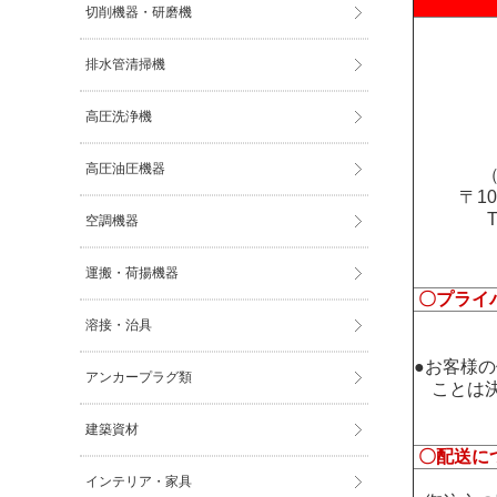
切削機器・研磨機
排水管清掃機
高圧洗浄機
高圧油圧機器
（
〒1
空調機器
運搬・荷揚機器
〇プライ
溶接・治具
●お客様
アンカープラグ類
ことは決
建築資材
〇配送に
インテリア・家具