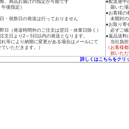
の際、商品お届けの指定が可能です
●配送途中
午後指定）
届いた場
●お客様の
曜日・祝祭日の発送は行っておりません
未開封の
●お取り寄
：即日（発送時間外のご注文は翌日・休業日除く）
必ずご確
：注文日より2～5日以内の発送となります。
●返品送料
れ等により納期に変更がある場合はメールにて
当社負担
ていただきます。）
（お客様都
担いただ
詳しくはこちらをクリ