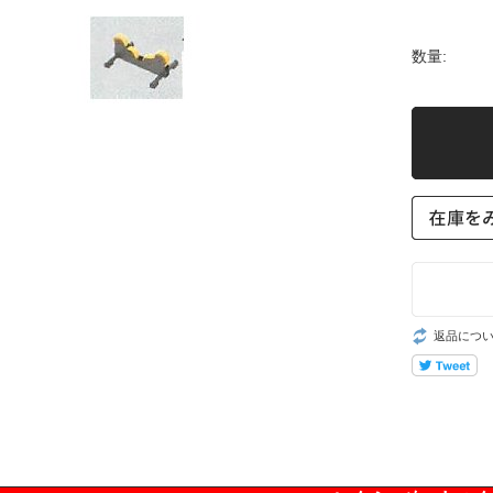
数量:
返品につ