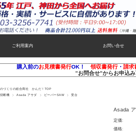
ご利用案内
お問い合せ
購入前の
お見積書発行
OK！
領収書発行
・
請求
"お問合せ"
からお申込み
ものづくりの総合商社 かんだ！TOP
切断機
Asada アサダ
ビーバーSAW
受台
Asada
定価:
価格: