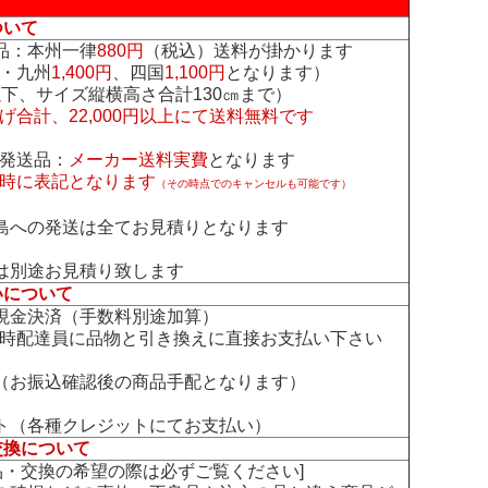
ついて
品：本州一律
880円
（税込）送料が掛かります
・九州
1,400円
、四国
1,100円
となります）
下、サイズ縦横高さ合計130㎝まで）
げ合計、22,000円以上にて送料無料です
発送品：
メーカー送料実費
となります
時に表記となります
（その時点でのキャンセルも可能です）
島への発送は全てお見積りとなります
は別途お見積り致します
いについて
現金決済（手数料別途加算）
時配達員に品物と引き換えに直接お支払い下さい
（お振込確認後の商品手配となります）
ト（各種クレジットにてお支払い）
交換について
交換の希望の際は必ずご覧ください]