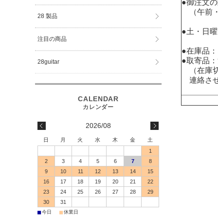
●御注文
（午前・
28 製品
●土・日
注目の商品
●在庫品
●取寄品
28guitar
（在庫切
連絡させ
2026/08
日
月
火
水
木
金
土
1
2
3
4
5
6
7
8
9
10
11
12
13
14
15
16
17
18
19
20
21
22
23
24
25
26
27
28
29
30
31
■
■
今日
休業日