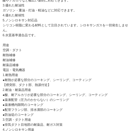
酸やアルカリなど幅広い薬剤に対応できます。
3.優れた耐油性
ガソリン・重油・灯油・軽油などに対応できます。
4.優れた耐候性
5.ノンシロキサン対応品
シリコン樹脂に変わる材料として注目されています。シロキサンガスを一切発生しませ
ん。
6.水質基準適合品です。
用途
空調・ダクト
耐熱補修
耐油補修
耐薬品補修
電設・電気機器
1.耐熱用途
●耐熱が必要な部分のコーキング、シーリング、コーティング
【煙突部、ダクト部、熱源付近】
2.耐油・耐薬品用途
●酸、耐アルカリが必要な部分のコーキング、シーリング、コーティング
●薬液配管（圧力のかからない）のシーリング
●薬液槽内隙間のコーキング
●配管フランジ部、排水溝部のコーキング
●防油堤のコーキング
3.空調・ダクト用途
●排気ダクト目地部の耐薬品、耐ガス対策
4.ノンシロキサン用途