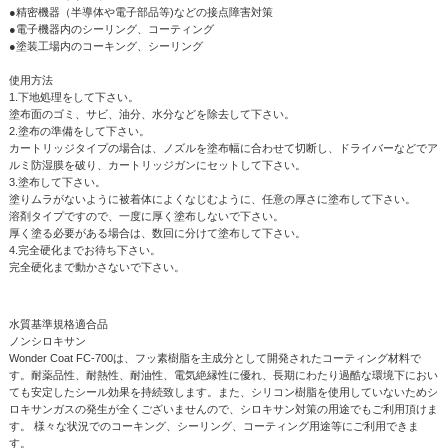
●精密機器（半導体や電子部品等)などの接点障害対策
●電子機器内のシーリング、コーティング
●塗装工場内のコーキング、シーリング
使用方法
1.下地処理をして下さい。
塗布面のゴミ、サビ、油分、水分などを除去して下さい。
2.塗布の準備をして下さい。
カートリッジタイプの場合は、ノズルを塗布幅に合わせて切断し、ドライバーなどでア
ルミ防湿膜を破り、カートリッジガンにセットして下さい。
3.塗布して下さい。
塗りムラがないように被着体によくなじむように、任意の厚さに塗布して下さい。
溶剤タイプですので、一度に厚く塗布しないで下さい。
厚く塗る必要がある場合は、数回に分けて塗布して下さい。
4.完全硬化までお待ち下さい。
完全硬化まで動かさないで下さい。
水質基準規格適合品
ノンシロキサン
Wonder Coat FC-700は、フッ素樹脂を主成分として開発されたコーティング材料で
す。耐薬品性、耐熱性、耐油性、電気絶縁性に優れ、長期にわたり過酷な環境下におい
ても安定したシール効果を持続致します。また、シリコン樹脂を使用していないためシ
ロキサンガスの発生が全くございませんので、シロキサン対策の用途でもご利用頂けま
す。 様々な状況でのコーキング、シーリング、コーティング用途等にご利用できま
す。