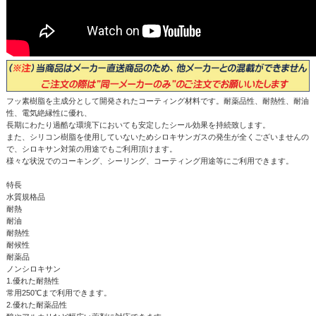
フッ素樹脂を主成分として開発されたコーティング材料です。耐薬品性、耐熱性、耐油
性、電気絶縁性に優れ、
長期にわたり過酷な環境下においても安定したシール効果を持続致します。
また、シリコン樹脂を使用していないためシロキサンガスの発生が全くございませんの
で、シロキサン対策の用途でもご利用頂けます。
様々な状況でのコーキング、シーリング、コーティング用途等にご利用できます。
特長
水質規格品
耐熱
耐油
耐熱性
耐候性
耐薬品
ノンシロキサン
1.優れた耐熱性
常用250℃まで利用できます。
2.優れた耐薬品性