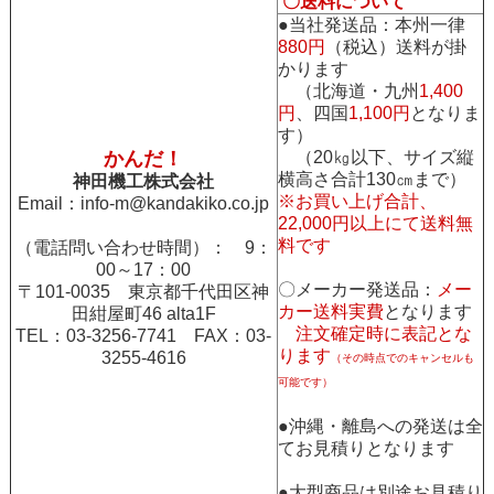
〇送料について
●当社発送品：本州一律
880円
（税込）送料が掛
かります
（北海道・九州
1,400
円
、四国
1,100円
となりま
す）
かんだ！
（20㎏以下、サイズ縦
横高さ合計130㎝まで）
神田機工株式会社
※お買い上げ合計、
Email：
info-m@kandakiko.co.jp
22,000円以上にて送料無
料です
（電話問い合わせ時間）： 9：
00～17：00
〇メーカー発送品：
メー
〒101-0035 東京都千代田区神
カー送料実費
となります
田紺屋町46 alta1F
注文確定時に表記とな
TEL：03-3256-7741 FAX：03-
ります
3255-4616
（その時点でのキャンセルも
可能です）
●沖縄・離島への発送は全
てお見積りとなります
●大型商品は別途お見積り