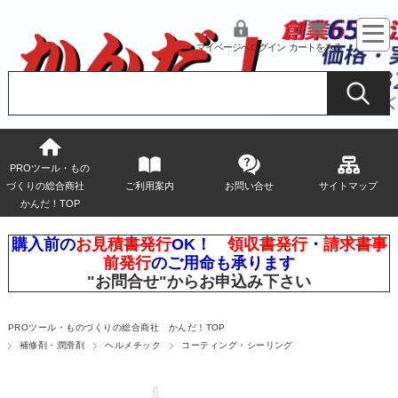
マイページへログイン
カートをみる
PROツール・もの
づくりの総合商社
ご利用案内
お問い合せ
サイトマップ
かんだ！TOP
購入前の
お見積書発行
OK！
領収書発行
・
請求書事
前発行
のご用命も承ります
"お問合せ"
からお申込み下さい
PROツール・ものづくりの総合商社 かんだ！TOP
補修剤・潤滑剤
ヘルメチック
コーティング・シーリング