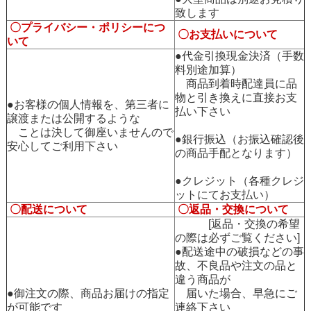
致します
〇プライバシー・ポリシーにつ
〇お支払いについて
いて
●代金引換現金決済（手数
料別途加算）
商品到着時配達員に品
物と引き換えに直接お支
●お客様の個人情報を、第三者に
払い下さい
譲渡または公開するような
ことは決して御座いませんので
●銀行振込（お振込確認後
安心してご利用下さい
の商品手配となります）
●クレジット（各種クレジ
ットにてお支払い）
〇配送について
〇返品・交換について
[返品・交換の希望
の際は必ずご覧ください]
●配送途中の破損などの事
故、不良品や注文の品と
違う商品が
●御注文の際、商品お届けの指定
届いた場合、早急にご
が可能です
連絡下さい