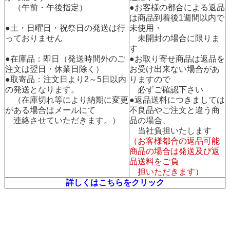
（午前・午後指定）
●お客様の都合による返品
は商品到着後1週間以内で
●土・日曜日・祝祭日の発送は行
未使用・
っておりません
未開封の場合に限りま
す
●在庫品：即日（発送時間外のご
●お取り寄せ商品は返品を
注文は翌日・休業日除く）
お受け出来ない場合があ
●取寄品：注文日より2～5日以内
りますので
の発送となります。
必ずご確認下さい
（在庫切れ等により納期に変更
●返品送料につきましては
がある場合はメールにて
不良品やご注文と違う商
連絡させていただきます。）
品の場合、
当社負担いたします
（お客様都合の返品可能
商品の場合は発送及び返
品送料をご負
担いただきます）
詳しくはこちらをクリック