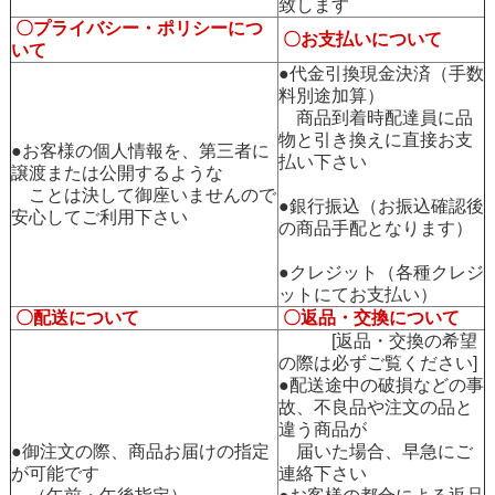
致します
〇プライバシー・ポリシーにつ
〇お支払いについて
いて
●代金引換現金決済（手数
料別途加算）
商品到着時配達員に品
物と引き換えに直接お支
●お客様の個人情報を、第三者に
払い下さい
譲渡または公開するような
ことは決して御座いませんので
●銀行振込（お振込確認後
安心してご利用下さい
の商品手配となります）
●クレジット（各種クレジ
ットにてお支払い）
〇配送について
〇返品・交換について
[返品・交換の希望
の際は必ずご覧ください]
●配送途中の破損などの事
故、不良品や注文の品と
違う商品が
●御注文の際、商品お届けの指定
届いた場合、早急にご
が可能です
連絡下さい