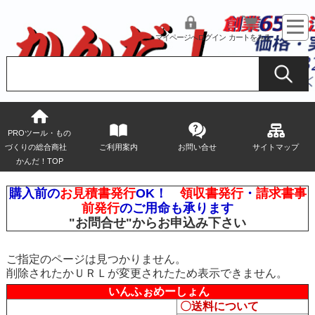
マイページへログイン
カートをみる
PROツール・もの
づくりの総合商社
ご利用案内
お問い合せ
サイトマップ
かんだ！TOP
購入前の
お見積書発行
OK！
領収書発行
・
請求書事
前発行
のご用命も承ります
"お問合せ"
からお申込み下さい
ご指定のページは見つかりません。
削除されたかＵＲＬが変更されたため表示できません。
いんふぉめーしょん
〇送料について