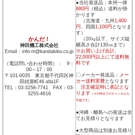
●当社発送品：本州一律
880円
（税込）送料が掛
かります
（北海道・九州
1,400
円
、四国
1,100円
となりま
す）
かんだ！
（20㎏以下、サイズ縦
横高さ合計130㎝まで）
神田機工株式会社
※お買い上げ合計、
Email：
info-m@kandakiko.co.jp
22,000円以上にて送料無
料です
（電話問い合わせ時間）： 9：
00～17：00
〇メーカー発送品：
メー
〒101-0035 東京都千代田区神
カー送料実費
となります
田紺屋町46 alta1F
注文確定時に表記とな
TEL：03-3256-7741 FAX：03-
ります
3255-4616
（その時点でのキャンセルも
可能です）
●沖縄・離島への発送は全
てお見積りとなります
●大型商品は別途お見積り