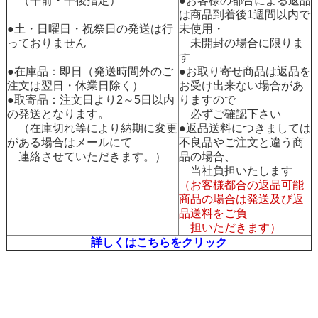
（午前・午後指定）
●お客様の都合による返品
は商品到着後1週間以内で
●土・日曜日・祝祭日の発送は行
未使用・
っておりません
未開封の場合に限りま
す
●在庫品：即日（発送時間外のご
●お取り寄せ商品は返品を
注文は翌日・休業日除く）
お受け出来ない場合があ
●取寄品：注文日より2～5日以内
りますので
の発送となります。
必ずご確認下さい
（在庫切れ等により納期に変更
●返品送料につきましては
がある場合はメールにて
不良品やご注文と違う商
連絡させていただきます。）
品の場合、
当社負担いたします
（お客様都合の返品可能
商品の場合は発送及び返
品送料をご負
担いただきます）
詳しくはこちらをクリック