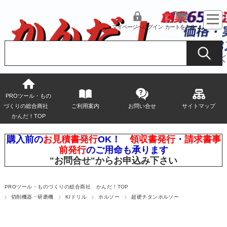
マイページへログイン
カートをみる
PROツール・もの
づくりの総合商社
ご利用案内
お問い合せ
サイトマップ
かんだ！TOP
購入前の
お見積書発行
OK！
領収書発行
・
請求書事
前発行
のご用命も承ります
"お問合せ"
からお申込み下さい
PROツール・ものづくりの総合商社 かんだ！TOP
切削機器・研磨機
KIドリル
ホルソー
超硬チタンホルソー