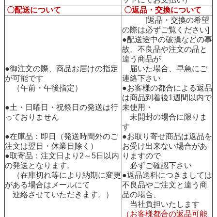
〇配送について
〇返品・交換について
[返品・交換の希望
の際は必ずご覧ください]
●配送途中の破損などの事
故、不良品や注文の品と
違う商品が
●御注文の際、商品お届けの指定
届いた場合、早急にご
が可能です
連絡下さい
（午前・午後指定）
●お客様の都合による返品
は商品到着後1週間以内で
●土・日曜日・祝祭日の発送は行
未使用・
っておりません
未開封の場合に限りま
す
●在庫品：即日（発送時間外のご
●お取り寄せ商品は返品を
注文は翌日・休業日除く）
お受け出来ない場合があ
●取寄品：注文日より2～5日以内
りますので
の発送となります。
必ずご確認下さい
（在庫切れ等により納期に変更
●返品送料につきましては
がある場合はメールにて
不良品やご注文と違う商
連絡させていただきます。）
品の場合、
当社負担いたします
（お客様都合の返品可能