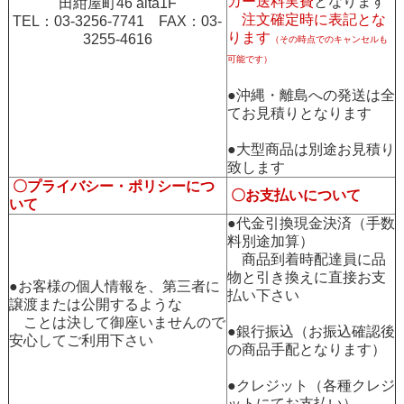
カー送料実費
となります
田紺屋町46 alta1F
注文確定時に表記とな
TEL：03-3256-7741 FAX：03-
ります
3255-4616
（その時点でのキャンセルも
可能です）
●沖縄・離島への発送は全
てお見積りとなります
●大型商品は別途お見積り
致します
〇プライバシー・ポリシーにつ
〇お支払いについて
いて
●代金引換現金決済（手数
料別途加算）
商品到着時配達員に品
物と引き換えに直接お支
●お客様の個人情報を、第三者に
払い下さい
譲渡または公開するような
ことは決して御座いませんので
●銀行振込（お振込確認後
安心してご利用下さい
の商品手配となります）
●クレジット（各種クレジ
ットにてお支払い）