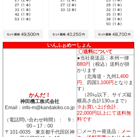
いんふぉめーしょん
〇送料について
●当社発送品：本州一律
880円
（税込）送料が掛
かります
（北海道・九州
1,400
円
、四国
1,100円
となりま
す）
かんだ！
（20㎏以下、サイズ縦
横高さ合計130㎝まで）
神田機工株式会社
※お買い上げ合計、
Email：
info-m@kandakiko.co.jp
22,000円以上にて送料無
料です
（電話問い合わせ時間）： 9：
00～17：00
〇メーカー発送品：
メー
〒101-0035 東京都千代田区神