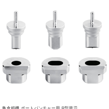
亀倉精機 ポートパンチャー用 R型替刃