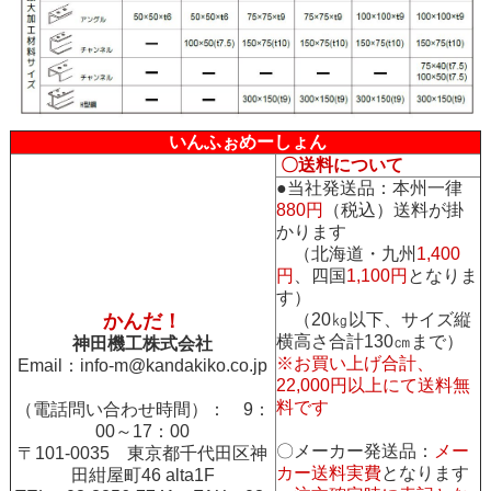
いんふぉめーしょん
〇送料について
●当社発送品：本州一律
880円
（税込）送料が掛
かります
（北海道・九州
1,400
円
、四国
1,100円
となりま
す）
かんだ！
（20㎏以下、サイズ縦
横高さ合計130㎝まで）
神田機工株式会社
※お買い上げ合計、
Email：
info-m@kandakiko.co.jp
22,000円以上にて送料無
料です
（電話問い合わせ時間）： 9：
00～17：00
〇メーカー発送品：
メー
〒101-0035 東京都千代田区神
カー送料実費
となります
田紺屋町46 alta1F