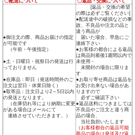
〇配送について
〇返品・交換について
[返品・交換の希望
の際は必ずご覧ください]
●配送途中の破損などの事
故、不良品や注文の品と
違う商品が
●御注文の際、商品お届けの指定
届いた場合、早急にご
が可能です
連絡下さい
（午前・午後指定）
●お客様の都合による返品
は商品到着後1週間以内で
●土・日曜日・祝祭日の発送は行
未使用・
っておりません
未開封の場合に限りま
す
●在庫品：即日（発送時間外のご
●お取り寄せ商品は返品を
注文は翌日・休業日除く）
お受け出来ない場合があ
●取寄品：注文日より2～5日以内
りますので
の発送となります。
必ずご確認下さい
（在庫切れ等により納期に変更
●返品送料につきましては
がある場合はメールにて
不良品やご注文と違う商
連絡させていただきます。）
品の場合、
当社負担いたします
（お客様都合の返品可能
商品の場合は発送及び返