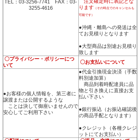
注文確定時に表記とな
TEL：03-3256-7741 FAX：03-
ります
3255-4616
（その時点でのキャンセルも
可能です）
●沖縄・離島への発送は全
てお見積りとなります
●大型商品は別途お見積り
致します
〇プライバシー・ポリシーにつ
〇お支払いについて
いて
●代金引換現金決済（手数
料別途加算）
商品到着時配達員に品
物と引き換えに直接お支
●お客様の個人情報を、第三者に
払い下さい
譲渡または公開するような
ことは決して御座いませんので
●銀行振込（お振込確認後
安心してご利用下さい
の商品手配となります）
●クレジット（各種クレジ
ットにてお支払い）