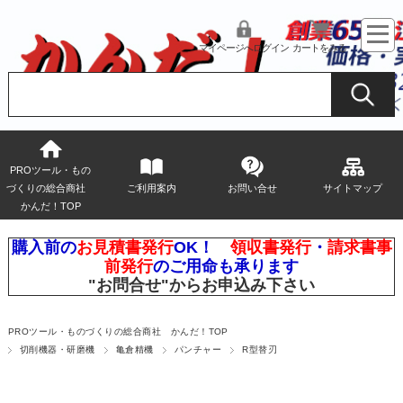
マイページへログイン
カートをみる
PROツール・もの
づくりの総合商社
ご利用案内
お問い合せ
サイトマップ
かんだ！TOP
購入前の
お見積書発行
OK！
領収書発行
・
請求書事
前発行
のご用命も承ります
"お問合せ"
からお申込み下さい
PROツール・ものづくりの総合商社 かんだ！TOP
切削機器・研磨機
亀倉精機
パンチャー
R型替刃