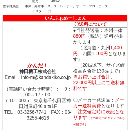
出力： 400W
標準付属品 本体、給水ホース、ストレーナー、オーバーフローホース
テスター一式
いんふぉめーしょん
〇送料について
●当社発送品：本州一律
880円
（税込）送料が掛
かります
（北海道・九州
1,400
円
、四国
1,100円
となりま
す）
かんだ！
（20㎏以下、サイズ縦
横高さ合計130㎝まで）
神田機工株式会社
※お買い上げ合計、
Email：
info-m@kandakiko.co.jp
22,000円以上にて送料無
料です
（電話問い合わせ時間）： 9：
00～17：00
〇メーカー発送品：
メー
〒101-0035 東京都千代田区神
カー送料実費
となります
田紺屋町46 alta1F
注文確定時に表記とな
TEL：03-3256-7741 FAX：03-
ります
3255-4616
（その時点でのキャンセルも
可能です）