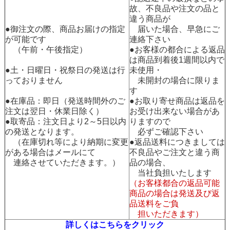
故、不良品や注文の品と
違う商品が
●御注文の際、商品お届けの指定
届いた場合、早急にご
が可能です
連絡下さい
（午前・午後指定）
●お客様の都合による返品
は商品到着後1週間以内で
●土・日曜日・祝祭日の発送は行
未使用・
っておりません
未開封の場合に限りま
す
●在庫品：即日（発送時間外のご
●お取り寄せ商品は返品を
注文は翌日・休業日除く）
お受け出来ない場合があ
●取寄品：注文日より2～5日以内
りますので
の発送となります。
必ずご確認下さい
（在庫切れ等により納期に変更
●返品送料につきましては
がある場合はメールにて
不良品やご注文と違う商
連絡させていただきます。）
品の場合、
当社負担いたします
（お客様都合の返品可能
商品の場合は発送及び返
品送料をご負
担いただきます）
詳しくはこちらをクリック