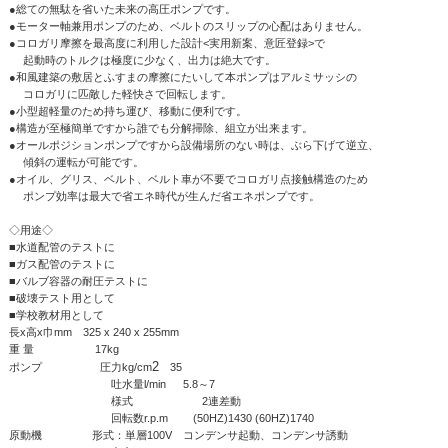
●総ての無駄を省いた未来の高圧ポンプです。
●モーター軸兼用ポンプのため、ベルトのスリップの心配はありません。
●コロガリ摩擦を最高度に利用した設計<実用新案、意匠登録>で
起動時のトルクは極度に少なく、出力は絶大です。
●和風建築の敷居とふすまの摩擦にたいして本ポンプはアルミサッシの
コロガリに匹敵した軽快さで回転します。
●小型超軽量のため持ち運び、移動に便利です。
●構造が至極簡単ですから誰でも分解掃除、組立が出来ます。
●オールポジションポンプですから設備場所のない時は、ぶら下げて逆立、
傾斜の運転が可能です。
●オイル、グリス、ベルト、ベルト車が不要でコロガリ点接触構造のため
ポンプ効率は最大で省エネ時代が生んだ省エネポンプです。
◇用途◇
■水道配管のテストに
■ガス配管のテストに
■バルブ容器の耐圧テストに
■破壊テスト用として
■学校教材用として
長x高x巾mm 325 x 240 x 255mm
重 量 17kg
2
ポンプ 圧力kg/cm
35
吐水量l/min 5.8～7
様式 2連差動
回転数r.p.m (50HZ)1430 (60HZ)1740
原動機 形式：単層100V コンデンサ起動、コンデンサ誘動