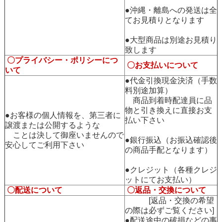
●沖縄・離島への発送は全
てお見積りとなります
●大型商品は別途お見積り
致します
〇プライバシー・ポリシーにつ
〇お支払いについて
いて
●代金引換現金決済（手数
料別途加算）
商品到着時配達員に品
物と引き換えに直接お支
●お客様の個人情報を、第三者に
払い下さい
譲渡または公開するような
ことは決して御座いませんので
●銀行振込（お振込確認後
安心してご利用下さい
の商品手配となります）
●クレジット（各種クレジ
ットにてお支払い）
〇配送について
〇返品・交換について
[返品・交換の希望
の際は必ずご覧ください]
●配送途中の破損などの事