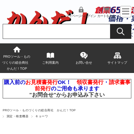
マイページへログイン
カートをみる
PROツール・もの
づくりの総合商社
ご利用案内
お問い合せ
サイトマップ
かんだ！TOP
購入前の
お見積書発行
OK！
領収書発行
・
請求書事
前発行
のご用命も承ります
"お問合せ"
からお申込み下さい
PROツール・ものづくりの総合商社 かんだ！TOP
測定・検査機器
キョーワ