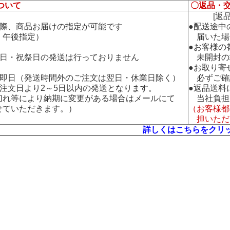
ついて
〇返品・
[返品・
の際、商品お届けの指定が可能です
●配送途中
午後指定）
届いた場
●お客様の
曜日・祝祭日の発送は行っておりません
未開封の
●お取り寄
：即日（発送時間外のご注文は翌日・休業日除く）
必ずご確
：注文日より2～5日以内の発送となります。
●返品送料
れ等により納期に変更がある場合はメールにて
当社負担
ていただきます。）
（お客様都
担いただ
詳しくはこちらをクリ