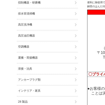
切削機器・研磨機
便利に御使用
銅管のはんだ
排水管清掃機
高圧洗浄機
高圧油圧機器
空調機器
（
〒1
運搬・荷揚機器
溶接・治具
〇プライ
アンカープラグ類
●お客様
インテリア・家具
ことは決
28 製品