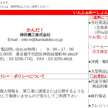
できます。
付けには、銅管用はんだをご使用ください。
いんふぉめーしょん
〇送料に
●当社発送
（北海道
かんだ！
（20㎏以
神田機工株式会社
※お買い上
Email：
info-m@kandakiko.co.jp
〇メーカー
電話問い合わせ時間）： 9：00～17：00
注文確定
01-0035 東京都千代田区神田紺屋町46 alta1F
TEL：03-3256-7741 FAX：03-3255-4616
●沖縄・離
●大型商品
バシー・ポリシーについて
〇お支払
●代金引換
商品到着
の個人情報を、第三者に譲渡または公開するような
して御座いませんので安心してご利用下さい
●銀行振込
●クレジッ