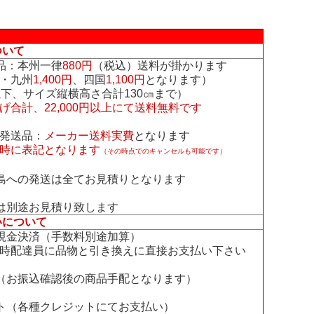
ついて
品：本州一律
880円
（税込）送料が掛かります
・九州
1,400円
、四国
1,100円
となります）
下、サイズ縦横高さ合計130㎝まで）
げ合計、22,000円以上にて送料無料です
発送品：
メーカー送料実費
となります
時に表記となります
（その時点でのキャンセルも可能です）
島への発送は全てお見積りとなります
は別途お見積り致します
いについて
現金決済（手数料別途加算）
時配達員に品物と引き換えに直接お支払い下さい
（お振込確認後の商品手配となります）
ト（各種クレジットにてお支払い）