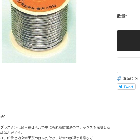
数量:
返品につ
b60
・プラスタンは鉛－錫はんだの中に高級脂肪酸系のフラックスを充填した
り線はんだです。
付け、鉛管と砲金継手類のはんだ付け、鉛管の修理や修繕など、