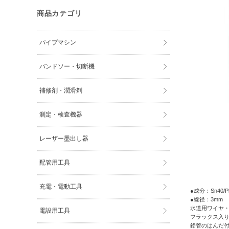
商品カテゴリ
パイプマシン
バンドソー・切断機
補修剤・潤滑剤
測定・検査機器
レーザー墨出し器
配管用工具
充電・電動工具
●成分：Sn40/P
●線径：3mm
水道用ワイヤ
電設用工具
フラックス入
鉛管のはんだ