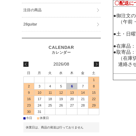
〇配送に
注目の商品
●御注文
（午前・
28guitar
●土・日
●在庫品
●取寄品
（在庫切
2026/08
連絡させ
日
月
火
水
木
金
土
1
2
3
4
5
6
7
8
9
10
11
12
13
14
15
16
17
18
19
20
21
22
23
24
25
26
27
28
29
30
31
■
■
今日
休業日
休業日は、商品の発送は行っておりません