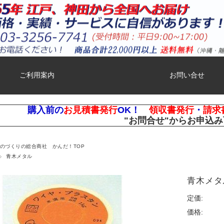
ご利用案内
お問い合せ
購入前の
お見積書発行
OK！
領収書発行
・
請求
"お問合せ"
からお申込み
ものづくりの総合商社 かんだ！TOP
青木メタル
青木メタ
定価:
価格: