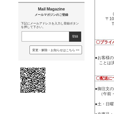
（
〒1
下記にメールアドレスを入力し登録ボタン
を押して下さい。
〇プライ
変更・解除・お知らせはこちら
●お客様
ことは決
〇配送に
●御注文
（午前・
●土・日