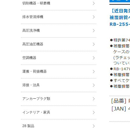
切削機器・研磨機
排水管清掃機
高圧洗浄機
高圧油圧機器
空調機器
運搬・荷揚機器
溶接・治具
アンカープラグ類
インテリア・家具
28 製品