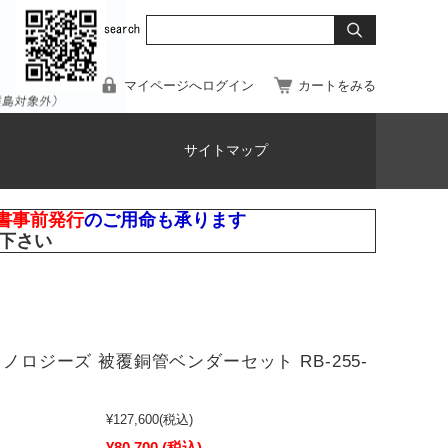
マイページへログイン
カートをみる
サイトマップ
書事前発行
のご用命も承ります
下さい
クノロジーズ 被覆銅管ベンダーセット RB-255-
¥127,600
(税込)
¥80,700
(税込)