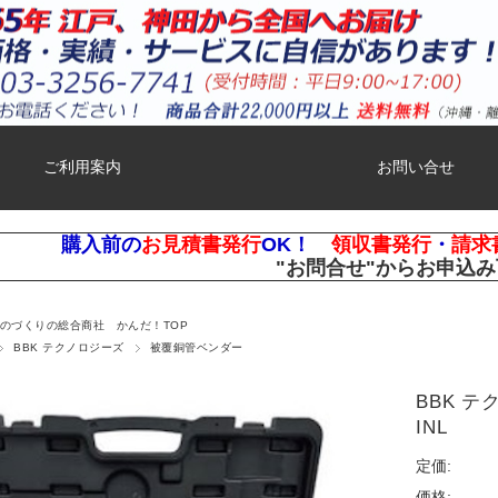
ご利用案内
お問い合せ
購入前の
お見積書発行
OK！
領収書発行
・
請求
"お問合せ"
からお申込み
ものづくりの総合商社 かんだ！TOP
BBK テクノロジーズ
被覆銅管ベンダー
BBK テ
INL
定価:
価格: