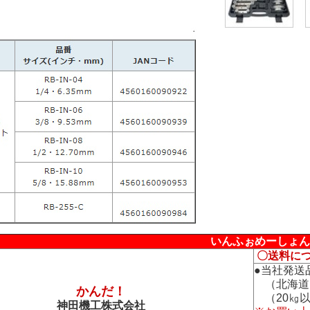
いんふぉめーしょん
〇送料に
●当社発送
（北海道
かんだ！
（20㎏以
神田機工株式会社