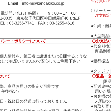
※お買い上
Email：
info-m@kandakiko.co.jp
〇メーカー
電話問い合わせ時間）： 9：00～17：00
注文確定
01-0035 東京都千代田区神田紺屋町46 alta1F
TEL：03-3256-7741 FAX：03-3255-4616
●沖縄・離
●大型商品
バシー・ポリシーについて
〇お支払
●代金引換
商品到着
の個人情報を、第三者に譲渡または公開するような
して御座いませんので安心してご利用下さい
●銀行振込
●クレジッ
ついて
〇返品・
[返品・
の際、商品お届けの指定が可能です
●配送途中
午後指定）
届いた場
●お客様の
曜日・祝祭日の発送は行っておりません
未開封の
●お取り寄