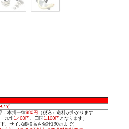
ついて
品：本州一律
880円
（税込）送料が掛かります
・九州
1,400円
、四国
1,100円
となります）
下、サイズ縦横高さ合計130㎝まで）