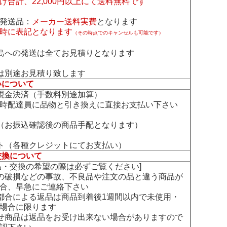
げ合計、22,000円以上にて送料無料です
発送品：
メーカー送料実費
となります
時に表記となります
（その時点でのキャンセルも可能です）
島への発送は全てお見積りとなります
は別途お見積り致します
いについて
現金決済（手数料別途加算）
時配達員に品物と引き換えに直接お支払い下さい
（お振込確認後の商品手配となります）
ト（各種クレジットにてお支払い）
交換について
交換の希望の際は必ずご覧ください]
の破損などの事故、不良品や注文の品と違う商品が
合、早急にご連絡下さい
都合による返品は商品到着後1週間以内で未使用・
場合に限ります
せ商品は返品をお受け出来ない場合がありますので