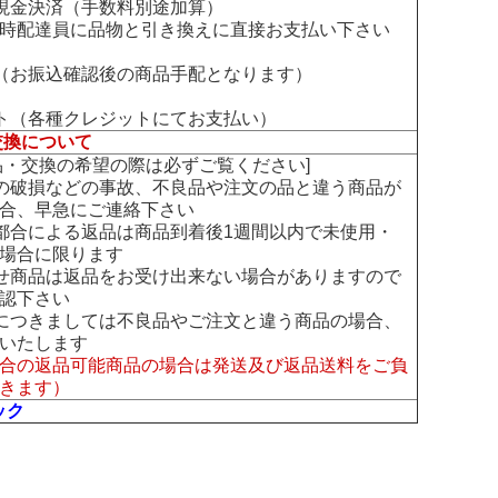
現金決済（手数料別途加算）
時配達員に品物と引き換えに直接お支払い下さい
（お振込確認後の商品手配となります）
ト（各種クレジットにてお支払い）
交換について
交換の希望の際は必ずご覧ください]
の破損などの事故、不良品や注文の品と違う商品が
合、早急にご連絡下さい
都合による返品は商品到着後1週間以内で未使用・
場合に限ります
せ商品は返品をお受け出来ない場合がありますので
認下さい
につきましては不良品やご注文と違う商品の場合、
いたします
合の返品可能商品の場合は発送及び返品送料をご負
きます）
ック