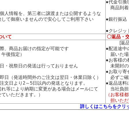
●代金引換
商品到着
の個人情報を、第三者に譲渡または公開するような
して御座いませんので安心してご利用下さい
●銀行振込
●クレジッ
ついて
〇返品・
[返品・
の際、商品お届けの指定が可能です
●配送途中
午後指定）
届いた場
●お客様の
曜日・祝祭日の発送は行っておりません
未開封の
●お取り寄
：即日（発送時間外のご注文は翌日・休業日除く）
必ずご確
：注文日より2～5日以内の発送となります。
●返品送料
れ等により納期に変更がある場合はメールにて
当社負担
ていただきます。）
（お客様都
担いただ
詳しくはこちらをクリ