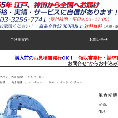
ご利用案内
お問い合せ
購入前の
お見積書発行
OK！
領収書発行
・
請求
"お問合せ"
からお申込み
ものづくりの総合商社 かんだ！TOP
磨機
亀倉精機
パンチャー
本体
ポートパンチャー
亀倉精機
定価:
価格: