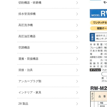
切削機器・研磨機
排水管清掃機
高圧洗浄機
高圧油圧機器
空調機器
運搬・荷揚機器
溶接・治具
アンカープラグ類
インテリア・家具
28 製品