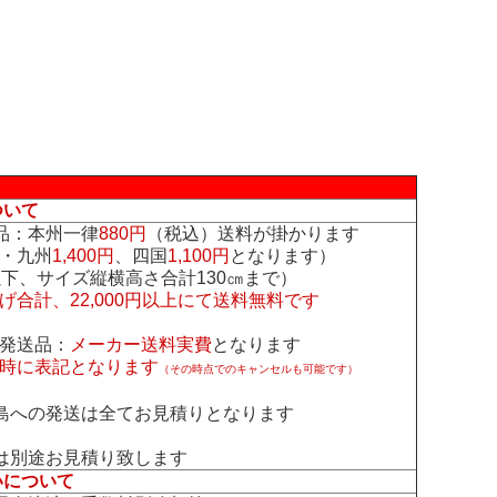
ついて
品：本州一律
880円
（税込）送料が掛かります
・九州
1,400円
、四国
1,100円
となります）
下、サイズ縦横高さ合計130㎝まで）
げ合計、22,000円以上にて送料無料です
発送品：
メーカー送料実費
となります
時に表記となります
（その時点でのキャンセルも可能です）
島への発送は全てお見積りとなります
は別途お見積り致します
いについて