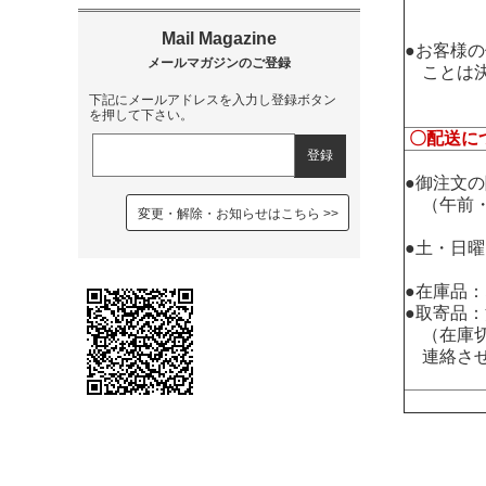
●お客様
ことは決
下記にメールアドレスを入力し登録ボタン
を押して下さい。
〇配送に
●御注文
（午前・
変更・解除・お知らせはこちら
●土・日
●在庫品
●取寄品
（在庫切
連絡させ