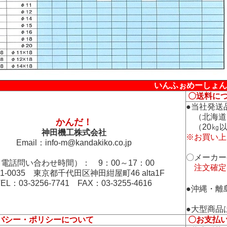
いんふぉめーしょん
〇送料に
●当社発送
（北海道
かんだ！
（20㎏以
神田機工株式会社
※お買い上
Email：
info-m@kandakiko.co.jp
〇メーカー
電話問い合わせ時間）： 9：00～17：00
注文確定
01-0035 東京都千代田区神田紺屋町46 alta1F
TEL：03-3256-7741 FAX：03-3255-4616
●沖縄・離
●大型商品
バシー・ポリシーについて
〇お支払