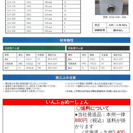
いんふぉめーしょん
〇送料について
●当社発送品：本州一律
880円
（税込）送料が掛
かります
（北海道・九州
1,400