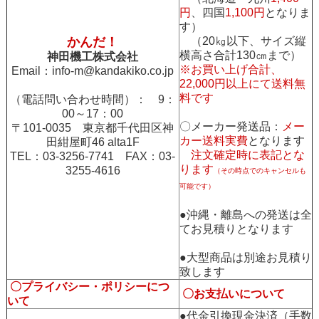
円
、四国
1,100円
となりま
す）
かんだ！
（20㎏以下、サイズ縦
横高さ合計130㎝まで）
神田機工株式会社
※お買い上げ合計、
Email：
info-m@kandakiko.co.jp
22,000円以上にて送料無
料です
（電話問い合わせ時間）： 9：
00～17：00
〇メーカー発送品：
メー
〒101-0035 東京都千代田区神
カー送料実費
となります
田紺屋町46 alta1F
注文確定時に表記とな
TEL：03-3256-7741 FAX：03-
ります
3255-4616
（その時点でのキャンセルも
可能です）
●沖縄・離島への発送は全
てお見積りとなります
●大型商品は別途お見積り
致します
〇プライバシー・ポリシーにつ
〇お支払いについて
いて
●代金引換現金決済（手数