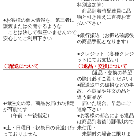
料別途加算）
商品到着時配達員に品
物と引き換えに直接お支
●お客様の個人情報を、第三者に
払い下さい
譲渡または公開するような
ことは決して御座いませんので
●銀行振込（お振込確認後
安心してご利用下さい
の商品手配となります）
●クレジット（各種クレジ
ットにてお支払い）
〇配送について
〇返品・交換について
[返品・交換の希望
の際は必ずご覧ください]
●配送途中の破損などの事
故、不良品や注文の品と
違う商品が
●御注文の際、商品お届けの指定
届いた場合、早急にご
が可能です
連絡下さい
（午前・午後指定）
●お客様の都合による返品
は商品到着後1週間以内で
●土・日曜日・祝祭日の発送は行
未使用・
っておりません
未開封の場合に限りま