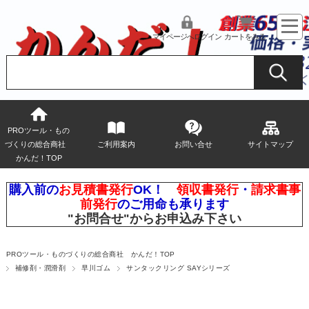
マイページへログイン
カートをみる
PROツール・もの
づくりの総合商社
ご利用案内
お問い合せ
サイトマップ
かんだ！TOP
購入前の
お見積書発行
OK！
領収書発行
・
請求書事
前発行
のご用命も承ります
"お問合せ"
からお申込み下さい
PROツール・ものづくりの総合商社 かんだ！TOP
補修剤・潤滑剤
早川ゴム
サンタックリング SAYシリーズ