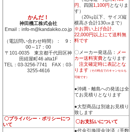
円
、四国
1,100円
となりま
す）
かんだ！
（20㎏以下、サイズ縦
横高さ合計130㎝まで）
神田機工株式会社
※お買い上げ合計、
Email：
info-m@kandakiko.co.jp
22,000円以上にて送料無
料です
（電話問い合わせ時間）： 9：
00～17：00
〇メーカー発送品：
メー
〒101-0035 東京都千代田区神
カー送料実費
となります
田紺屋町46 alta1F
注文確定時に表記とな
TEL：03-3256-7741 FAX：03-
ります
3255-4616
（その時点でのキャンセルも
可能です）
●沖縄・離島への発送は全
てお見積りとなります
●大型商品は別途お見積り
致します
〇プライバシー・ポリシーにつ
〇お支払いについて
いて
●代金引換現金決済（手数