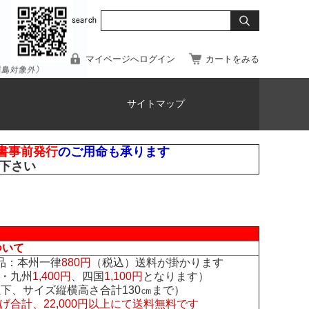
マイページへログイン
カートをみる
サイトマップ
書事前発行
のご用命も承ります
下さい
ついて
品：本州一律
880円
（税込）送料が掛かります
・九州
1,400円
、四国
1,100円
となります）
下、サイズ縦横高さ合計130㎝まで）
げ合計、22,000円以上にて送料無料です