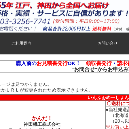
ご利用案内
お問い合せ
購入前の
お見積書発行
OK！
領収書発行
・
請求
"お問合せ"
からお申込み
ページは見つかりません。
たかＵＲＬが変更されたため表示できません。
いんふぉめーしょん
〇送料に
●当社発送
（北海道
かんだ！
（20㎏以
神田機工株式会社
※お買い上