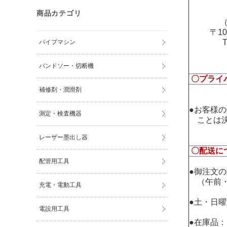
商品カテゴリ
（
〒1
パイプマシン
バンドソー・切断機
〇プライ
補修剤・潤滑剤
●お客様
測定・検査機器
ことは決
レーザー墨出し器
〇配送に
配管用工具
●御注文
（午前・
充電・電動工具
●土・日
電設用工具
●在庫品