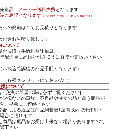
発送品：
メーカー送料実費
となります
時に表記となります
（その時点でのキャンセルも可能です）
島への発送は全てお見積りとなります
は別途お見積り致します
いについて
現金決済（手数料別途加算）
時配達員に品物と引き換えに直接お支払い下さい
（お振込確認後の商品手配となります）
ト（各種クレジットにてお支払い）
交換について
交換の希望の際は必ずご覧ください]
の破損などの事故、不良品や注文の品と違う商品が
合、早急にご連絡下さい
都合による返品は商品到着後1週間以内で未使用・
場合に限ります
せ商品は返品をお受け出来ない場合がありますので
認下さい