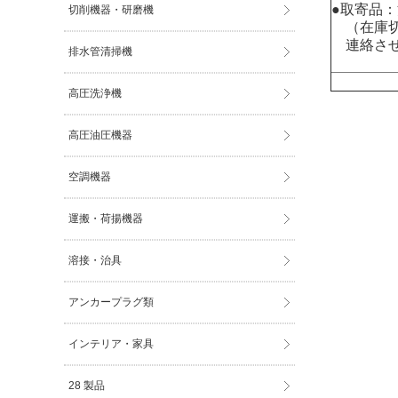
●取寄品
切削機器・研磨機
（在庫切
連絡させ
排水管清掃機
高圧洗浄機
高圧油圧機器
空調機器
運搬・荷揚機器
溶接・治具
アンカープラグ類
インテリア・家具
28 製品