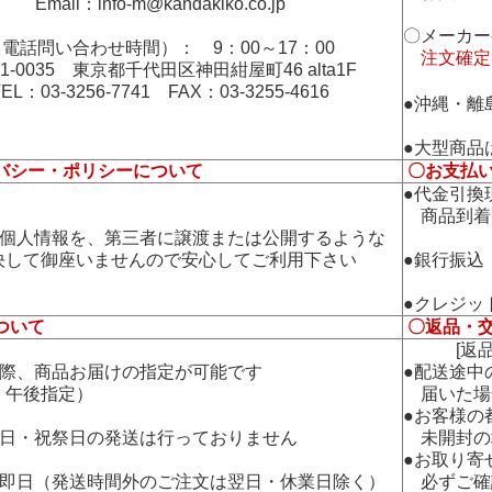
Email：
info-m@kandakiko.co.jp
〇メーカー
電話問い合わせ時間）： 9：00～17：00
注文確定
01-0035 東京都千代田区神田紺屋町46 alta1F
TEL：03-3256-7741 FAX：03-3255-4616
●沖縄・離
●大型商品
バシー・ポリシーについて
〇お支払
●代金引換
商品到着
の個人情報を、第三者に譲渡または公開するような
して御座いませんので安心してご利用下さい
●銀行振込
●クレジッ
ついて
〇返品・
[返品・
の際、商品お届けの指定が可能です
●配送途中
午後指定）
届いた場
●お客様の
曜日・祝祭日の発送は行っておりません
未開封の
●お取り寄
：即日（発送時間外のご注文は翌日・休業日除く）
必ずご確