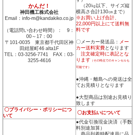
かんだ！
（20㎏以下、サイズ縦
横高さ合計130㎝まで）
神田機工株式会社
※お買い上げ合計、
Email：
info-m@kandakiko.co.jp
22,000円以上にて送料無
料です
（電話問い合わせ時間）： 9：
00～17：00
〇メーカー発送品：
メー
〒101-0035 東京都千代田区神
カー送料実費
となります
田紺屋町46 alta1F
注文確定時に表記とな
TEL：03-3256-7741 FAX：03-
ります
3255-4616
（その時点でのキャンセルも
可能です）
●沖縄・離島への発送は全
てお見積りとなります
●大型商品は別途お見積り
致します
〇プライバシー・ポリシーにつ
〇お支払いについて
いて
●代金引換現金決済（手数
料別途加算）
商品到着時配達員に品