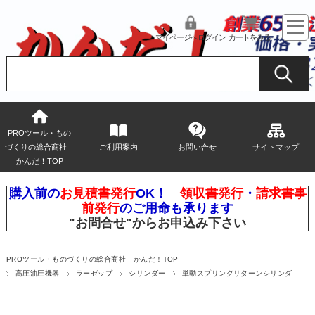
マイページへログイン
カートをみる
PROツール・もの
づくりの総合商社
ご利用案内
お問い合せ
サイトマップ
かんだ！TOP
購入前の
お見積書発行
OK！
領収書発行
・
請求書事
前発行
のご用命も承ります
"お問合せ"
からお申込み下さい
PROツール・ものづくりの総合商社 かんだ！TOP
高圧油圧機器
ラーゼップ
シリンダー
単動スプリングリターンシリンダ