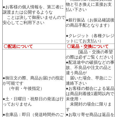
物と引き換えに直接お支
●お客様の個人情報を、第三者に
払い下さい
譲渡または公開するような
ことは決して御座いませんので
●銀行振込（お振込確認後
安心してご利用下さい
の商品手配となります）
●クレジット（各種クレジ
ットにてお支払い）
〇配送について
〇返品・交換について
[返品・交換の希望
の際は必ずご覧ください]
●配送途中の破損などの事
故、不良品や注文の品と
違う商品が
●御注文の際、商品お届けの指定
届いた場合、早急にご
が可能です
連絡下さい
（午前・午後指定）
●お客様の都合による返品
は商品到着後1週間以内で
●土・日曜日・祝祭日の発送は行
未使用・
っておりません
未開封の場合に限りま
す
●在庫品：即日（発送時間外のご
●お取り寄せ商品は返品を