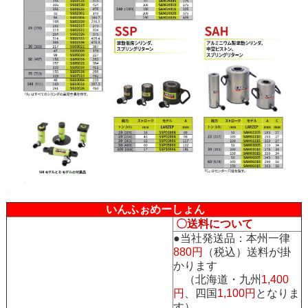
いんふぉめーしょん
〇送料について
●当社発送品：本州一律
880円
（税込）送料が掛
かります
（北海道・九州
1,400
円
、四国
1,100円
となりま
す）