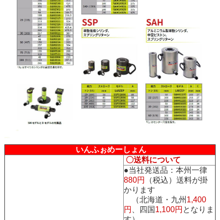
いんふぉめーしょん
〇送料について
●当社発送品：本州一律
880円
（税込）送料が掛
かります
（北海道・九州
1,400
円
、四国
1,100円
となりま
す）