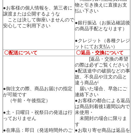
物と引き換えに直接お支
●お客様の個人情報を、第三者に
払い下さい
譲渡または公開するような
ことは決して御座いませんので
●銀行振込（お振込確認後
安心してご利用下さい
の商品手配となります）
●クレジット（各種クレジ
ットにてお支払い）
〇配送について
〇返品・交換について
[返品・交換の希望
の際は必ずご覧ください]
●配送途中の破損などの事
故、不良品や注文の品と
違う商品が
●御注文の際、商品お届けの指定
届いた場合、早急にご
が可能です
連絡下さい
（午前・午後指定）
●お客様の都合による返品
は商品到着後1週間以内で
●土・日曜日・祝祭日の発送は行
未使用・
っておりません
未開封の場合に限りま
す
●在庫品：即日（発送時間外のご
●お取り寄せ商品は返品を