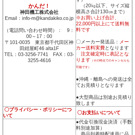
かんだ！
（20㎏以下、サイズ縦
横高さ合計130㎝まで）
神田機工株式会社
※お買い上げ合計、
Email：
info-m@kandakiko.co.jp
22,000円以上にて送料無
料です
（電話問い合わせ時間）： 9：
00～17：00
〇メーカー発送品：
メー
〒101-0035 東京都千代田区神
カー送料実費
となります
田紺屋町46 alta1F
注文確定時に表記とな
TEL：03-3256-7741 FAX：03-
ります
3255-4616
（その時点でのキャンセルも
可能です）
●沖縄・離島への発送は全
てお見積りとなります
●大型商品は別途お見積り
致します
〇プライバシー・ポリシーにつ
〇お支払いについて
いて
●代金引換現金決済（手数
料別途加算）
商品到着時配達員に品