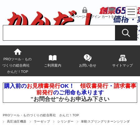
マイページへログイン
カートをみる
PROツール・もの
づくりの総合商社
ご利用案内
お問い合せ
サイトマップ
かんだ！TOP
購入前の
お見積書発行
OK！
領収書発行
・
請求書事
前発行
のご用命も承ります
"お問合せ"
からお申込み下さい
PROツール・ものづくりの総合商社 かんだ！TOP
高圧油圧機器
ラーゼップ
シリンダー
単動スプリングリターンシリンダ