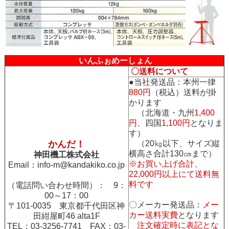
いんふぉめーしょん
〇送料について
●当社発送品：本州一律
880円
（税込）送料が掛
かります
（北海道・九州
1,400
円
、四国
1,100円
となりま
す）
かんだ！
（20㎏以下、サイズ縦
横高さ合計130㎝まで）
神田機工株式会社
※お買い上げ合計、
Email：
info-m@kandakiko.co.jp
22,000円以上にて送料無
料です
（電話問い合わせ時間）： 9：
00～17：00
〇メーカー発送品：
メー
〒101-0035 東京都千代田区神
カー送料実費
となります
田紺屋町46 alta1F
注文確定時に表記とな
TEL：03-3256-7741 FAX：03-