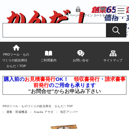
マイページへログイン
カートをみる
PROツール・もの
づくりの総合商社
ご利用案内
お問い合せ
サイトマップ
かんだ！TOP
購入前の
お見積書発行
OK！
領収書発行
・
請求書事
前発行
のご用命も承ります
"お問合せ"
からお申込み下さい
PROツール・ものづくりの総合商社 かんだ！TOP
運搬・荷揚機器
Asada アサダ
気圧アッパー