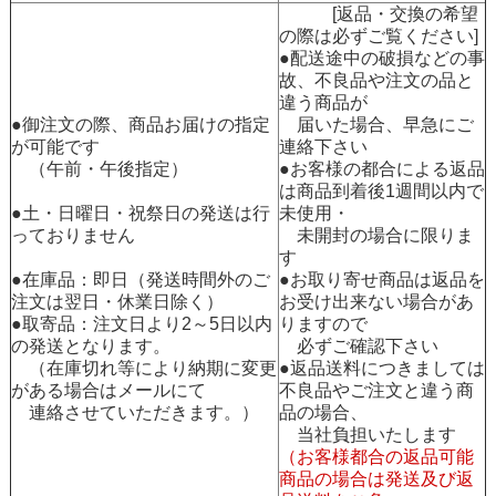
[返品・交換の希望
の際は必ずご覧ください]
●配送途中の破損などの事
故、不良品や注文の品と
違う商品が
●御注文の際、商品お届けの指定
届いた場合、早急にご
が可能です
連絡下さい
（午前・午後指定）
●お客様の都合による返品
は商品到着後1週間以内で
●土・日曜日・祝祭日の発送は行
未使用・
っておりません
未開封の場合に限りま
す
●在庫品：即日（発送時間外のご
●お取り寄せ商品は返品を
注文は翌日・休業日除く）
お受け出来ない場合があ
●取寄品：注文日より2～5日以内
りますので
の発送となります。
必ずご確認下さい
（在庫切れ等により納期に変更
●返品送料につきましては
がある場合はメールにて
不良品やご注文と違う商
連絡させていただきます。）
品の場合、
当社負担いたします
（お客様都合の返品可能
商品の場合は発送及び返