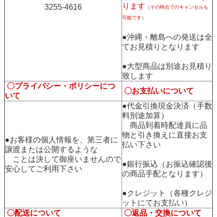
ります
3255-4616
（その時点でのキャンセルも
可能です）
●沖縄・離島への発送は全
てお見積りとなります
●大型商品は別途お見積り
致します
〇プライバシー・ポリシーにつ
〇お支払いについて
いて
●代金引換現金決済（手数
料別途加算）
商品到着時配達員に品
物と引き換えに直接お支
●お客様の個人情報を、第三者に
払い下さい
譲渡または公開するような
ことは決して御座いませんので
●銀行振込（お振込確認後
安心してご利用下さい
の商品手配となります）
●クレジット（各種クレジ
ットにてお支払い）
〇配送について
〇返品・交換について