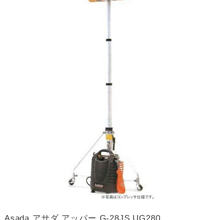
Asada アサダ アッパー G-28JS UG280