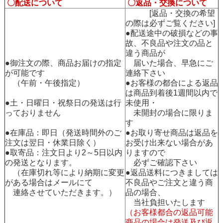
〇配送について
〇返品・交換について
[返品・交換の希望
の際は必ずご覧ください]
●配送途中の破損などの事
故、不良品や注文の品と
違う商品が
●御注文の際、商品お届けの指定
届いた場合、早急にご
が可能です
連絡下さい
（午前・午後指定）
●お客様の都合による返品
は商品到着後1週間以内で
●土・日曜日・祝祭日の発送は行
未使用・
っておりません
未開封の場合に限りま
す
●在庫品：即日（発送時間外のご
●お取り寄せ商品は返品を
注文は翌日・休業日除く）
お受け出来ない場合があ
●取寄品：注文日より2～5日以内
りますので
の発送となります。
必ずご確認下さい
（在庫切れ等により納期に変更
●返品送料につきましては
がある場合はメールにて
不良品やご注文と違う商
連絡させていただきます。）
品の場合、
当社負担いたします
（お客様都合の返品可能
商品の場合は発送及び返