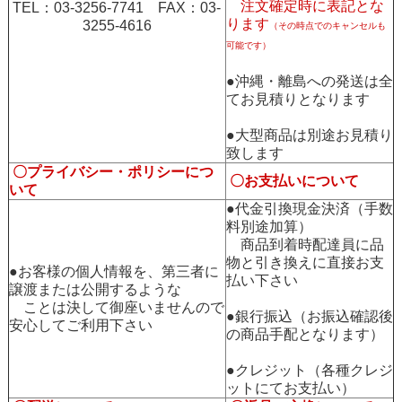
注文確定時に表記とな
TEL：03-3256-7741 FAX：03-
ります
3255-4616
（その時点でのキャンセルも
可能です）
●沖縄・離島への発送は全
てお見積りとなります
●大型商品は別途お見積り
致します
〇プライバシー・ポリシーにつ
〇お支払いについて
いて
●代金引換現金決済（手数
料別途加算）
商品到着時配達員に品
物と引き換えに直接お支
●お客様の個人情報を、第三者に
払い下さい
譲渡または公開するような
ことは決して御座いませんので
●銀行振込（お振込確認後
安心してご利用下さい
の商品手配となります）
●クレジット（各種クレジ
ットにてお支払い）