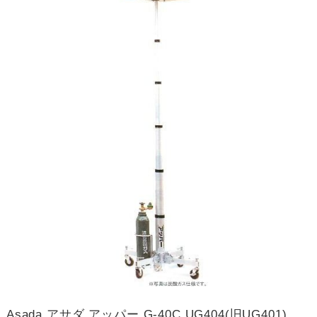
Asada アサダ アッパー G-40C UG404(旧UG401)