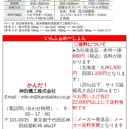
いんふぉめーしょん
〇送料について
●当社発送品：本州一律
880円
（税込）送料が掛
かります
（北海道・九州
1,400
円
、四国
1,100円
となりま
す）
かんだ！
（20㎏以下、サイズ縦
横高さ合計130㎝まで）
神田機工株式会社
※お買い上げ合計、
Email：
info-m@kandakiko.co.jp
22,000円以上にて送料無
料です
（電話問い合わせ時間）： 9：
00～17：00
〇メーカー発送品：
メー
〒101-0035 東京都千代田区神
カー送料実費
となります
田紺屋町46 alta1F