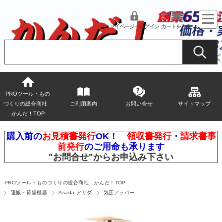
マイページへログイン
カートをみる
PROツール・もの
づくりの総合商社
ご利用案内
お問い合せ
サイトマップ
かんだ！TOP
購入前の
お見積書発行
OK！
領収書発行
・
請求書事
前発行
のご用命も承ります
"お問合せ"
からお申込み下さい
PROツール・ものづくりの総合商社 かんだ！TOP
運搬・荷揚機器
Asada アサダ
気圧アッパー