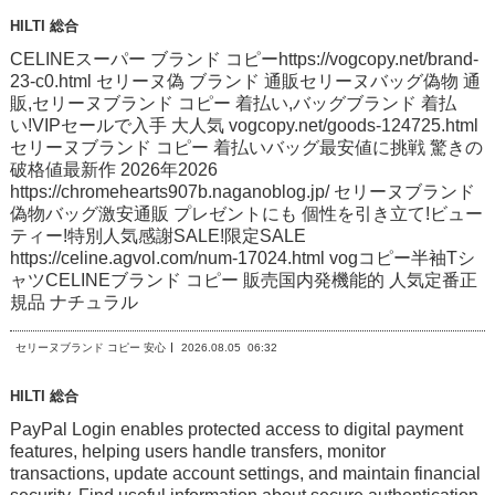
HILTI 総合
CELINEスーパー ブランド コピーhttps://vogcopy.net/brand-
23-c0.html セリーヌ偽 ブランド 通販セリーヌバッグ偽物 通
販,セリーヌブランド コピー 着払い,バッグブランド 着払
い!VIPセールで入手 大人気 vogcopy.net/goods-124725.html
セリーヌブランド コピー 着払いバッグ最安値に挑戦 驚きの
破格値最新作 2026年2026
https://chromehearts907b.naganoblog.jp/ セリーヌブランド
偽物バッグ激安通販 プレゼントにも 個性を引き立て!ビュー
ティー!特別人気感謝SALE!限定SALE
https://celine.agvol.com/num-17024.html vogコピー半袖Tシ
ャツCELINEブランド コピー 販売国内発機能的 人気定番正
規品 ナチュラル
セリーヌブランド コピー 安心
2026.08.05
06:32
HILTI 総合
PayPal Login enables protected access to digital payment
features, helping users handle transfers, monitor
transactions, update account settings, and maintain financial