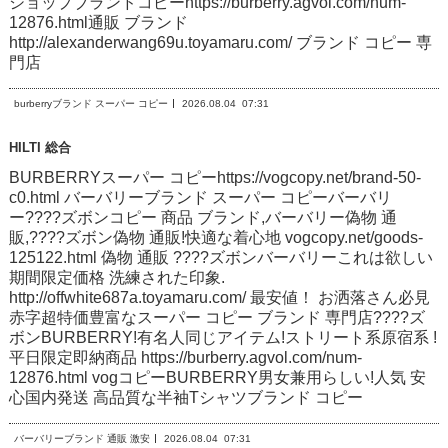
ショップブランドコピーhttps://burberry.agvol.com/num-
12876.html通販 ブランド
http://alexanderwang69u.toyamaru.com/ ブランド コピー 専
門店
burberryブランド スーパー コピー
2026.08.04
07:31
HILTI 総合
BURBERRYスーパー コピーhttps://vogcopy.net/brand-50-
c0.html バーバリーブランド スーパー コピーバーバリ
ー????ズボンコピー 商品 ブランド,バーバリー偽物 通
販,????ズボン偽物 通販!快適な着心地 vogcopy.net/goods-
125122.html 偽物 通販 ????ズボンバーバリーこれは欲しい
期間限定価格 洗練された印象.
http://offwhite687a.toyamaru.com/ 最安値！ お洒落さん必見
赤字超特価豊富なスーパー コピー ブランド 専門店????ズ
ボンBURBERRY!有名人同じアイテム!ストリート系原宿系 !
平日限定即納商品 https://burberry.agvol.com/num-
12876.html vogコピーBURBERRY男女兼用らしい!人気 安
心国内発送 高品質な半袖Tシャツブランド コピー
バーバリーブランド 通販 激安
2026.08.04
07:31