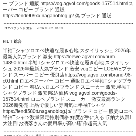
ー ブランド 通販 https://vog.agvol.com/goods-157514.htmlス
ーパー コピー ブランド 通販
https://fendi909xx.naganoblog.jp/ 偽 ブランド 通販
ロエベブランド 激安
2026.08.02
04:53
HILTI 総合
半袖Tシャツロエベ快適な履き心地 スタイリッシュ 2026年
最新人気ブランド 激安 https://loewe.agvol.com/num-
14890.html 半袖Tシャツロエベ快適な履き心地 スタイリッ
シュ 2026年最新人気ブランド 激安 vogコピー LOEWEブラ
ンド スーパー コピー 優良店https://vog.agvol.com/brand-98-
c0.html ロエベスーパー コピー 通販ロエベ半袖Tシャツブラ
ンド コピー 着払い,ロエベブランド スニーカー 激安,半袖T
シャツブランド 激安!税込価格 vog.agvol.com/goods-
157514.html ロエベブランド スニーカー 激安最高ランク
2026新発売 上品で優しい雰囲気に半袖Tシャツ
https://fendi580tt.naganoblog.jp/ ブランド コピー 販売ロエベ
半袖Tシャツ数量限定特別価格 鮮度が手に入る 収納力抜群!
大注目!お洒落さんの愛用率が高い!新作超高人気
loeweコピー ブランド 通販
2026.08.02
04:53