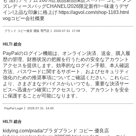
も 流行アイテム 260%正規品新品保証スーパー コピー メン
ズレディースバッグCHANEL!2026限定新作!一味違うデザ
イン!上品な印象に格上げ https://agvol.com/shop-1183.html
vogコピー会社概要
ブランド コピー激安 通販 専門店
2026.07.31
17:08
HILTI 総合
PayPalのログイン機能は、オンライン決済、送金、購入履
歴の管理、財務状況の把握を行うための安全なアカウント
アクセスを提供します。効率的なログイン手順、本人確認
方法、パスワードに関するサポート、およびセキュリティ
強化のための推奨事項についてご確認ください。これらに
より、さまざまなデバイスからいつでも、重要な決済サー
ビスへ迅速かつ確実にアクセスしつつ、アカウントを安全
に保護することが可能になります。
PayPal Login
2026.07.31
14:45
HILTI 総合
kidying.com/prada/プラダブランド コピー 優良店