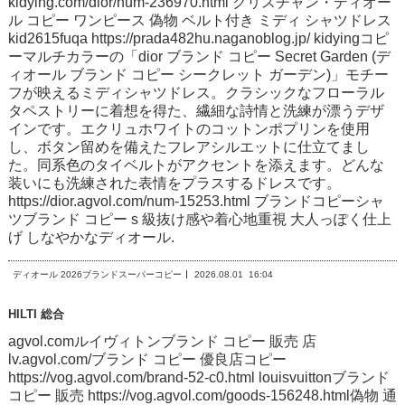
kidying.com/dior/num-236970.html クリスチャン・ディオー
ル コピー ワンピース 偽物 ベルト付き ミディ シャツドレス
kid2615fuqa https://prada482hu.naganoblog.jp/ kidyingコピ
ーマルチカラーの「dior ブランド コピー Secret Garden (デ
ィオール ブランド コピー シークレット ガーデン)」モチー
フが映えるミディシャツドレス。クラシックなフローラル
タペストリーに着想を得た、繊細な詩情と洗練が漂うデザ
インです。エクリュホワイトのコットンポプリンを使用
し、ボタン留めを備えたフレアシルエットに仕立てまし
た。同系色のタイベルトがアクセントを添えます。どんな
装いにも洗練された表情をプラスするドレスです。
https://dior.agvol.com/num-15253.html ブランドコピーシャ
ツブランド コピー s 級抜け感や着心地重視 大人っぽく仕上
げ しなやかなディオール.
ディオール 2026ブランドスーパーコピー
2026.08.01
16:04
HILTI 総合
agvol.comルイヴィトンブランド コピー 販売 店
lv.agvol.com/ブランド コピー 優良店コピー
https://vog.agvol.com/brand-52-c0.html louisvuittonブランド
コピー 販売 https://vog.agvol.com/goods-156248.html偽物 通