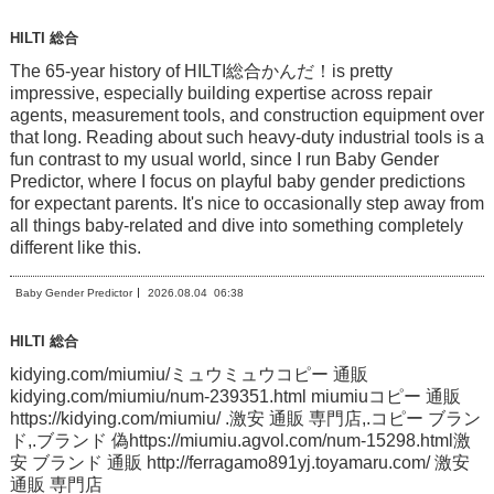
HILTI 総合
The 65-year history of HILTI総合かんだ！is pretty
impressive, especially building expertise across repair
agents, measurement tools, and construction equipment over
that long. Reading about such heavy-duty industrial tools is a
fun contrast to my usual world, since I run Baby Gender
Predictor, where I focus on playful baby gender predictions
for expectant parents. It's nice to occasionally step away from
all things baby-related and dive into something completely
different like this.
Baby Gender Predictor
2026.08.04
06:38
HILTI 総合
kidying.com/miumiu/ミュウミュウコピー 通販
kidying.com/miumiu/num-239351.html miumiuコピー 通販
https://kidying.com/miumiu/ .激安 通販 専門店,.コピー ブラン
ド,.ブランド 偽https://miumiu.agvol.com/num-15298.html激
安 ブランド 通販 http://ferragamo891yj.toyamaru.com/ 激安
通販 専門店