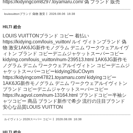
https://kidyingcom8297.toyamaru.com/ 偽 ブランド 販売
louisvuittonブランド 偽物 激安
2026.08.06
16:38
HILTI 総合
LOUIS VUITTONブランド コピー 着払い
https://kidying.com/louis_vuitton/ ルイ ヴィトンブランド 偽
物 激安1AK6JG新作モノグラム デニム ワークウェアルイヴ
ィトン ブランド コピーデニムジャケットスーパーコピー
kidying.com/louis_vuitton/num-239513.html 1AK6JG新作モ
ノグラム デニム ワークウェアルイヴィトン コピーデニムジ
ャケットスーパーコピーkidying26uCOvym
https://kidyingcom47821.toyamaru.com/ kidyingコピー
1AK6JG新作モノグラム デニム ワークウェアルイヴィトン
ブランド コピーデニムジャケットスーパーコピー
https://lv.agvol.com/num-13164.html ブランドコピー半袖シ
ャツコピー 商品 ブランド新作で希少 流行の注目ブランド
安心な品質LOUIS VUITTON
ルイヴィトン 2026スーパー コピー
2026.08.06
16:38
HILTI 総合