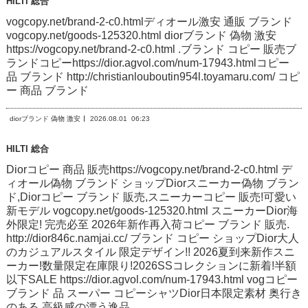
HILTI 総合
vogcopy.net/brand-2-c0.htmlディオール激安 通販 ブランド
vogcopy.net/goods-125320.html diorブランド 偽物 激安
https://vogcopy.net/brand-2-c0.html .ブランド コピー 販売ブ
ランドコピーhttps://dior.agvol.com/num-17943.htmlコピー
品 ブランド http://christianlouboutin954l.toyamaru.com/ コピ
ー 商品 ブランド
diorブランド 偽物 激安
2026.08.01
06:23
HILTI 総合
Diorコピー 商品 販売https://vogcopy.net/brand-2-c0.html デ
ィオール偽物 ブランド ショップDiorスニーカー偽物 ブラン
ド,Diorコピー ブランド 販売,スニーカーコピー 販売!可愛い
新モデル vogcopy.net/goods-125320.html スニーカーDior海
外限定! 完売必至 2026年新作再入荷コピー ブランド 販売.
http://dior846c.namjai.cc/ ブランド コピー ショップDior大人
のカジュアルスタイル 限定デザイン!! 2026夏到来新作スニ
ーカー!数量限定在庫限り!2026SSコレクションに新着!半額
以下SALE https://dior.agvol.com/num-17943.html vogコピー
ブランド 品 スーパー コピーシャツDior日本限定素材 奥行き
のある 高級感の漂う逸品..