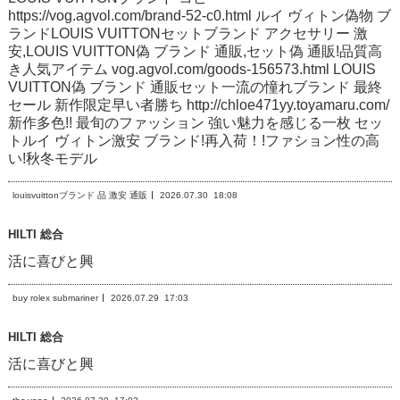
https://vog.agvol.com/brand-52-c0.html ルイ ヴィトン偽物 ブ
ランドLOUIS VUITTONセットブランド アクセサリー 激
安,LOUIS VUITTON偽 ブランド 通販,セット偽 通販!品質高
き人気アイテム vog.agvol.com/goods-156573.html LOUIS
VUITTON偽 ブランド 通販セット一流の憧れブランド 最終
セール 新作限定早い者勝ち http://chloe471yy.toyamaru.com/
新作多色!! 最旬のファッション 強い魅力を感じる一枚 セッ
トルイ ヴィトン激安 ブランド!再入荷！!ファション性の高
い!秋冬モデル
louisvuittonブランド 品 激安 通販
2026.07.30
18:08
HILTI 総合
活に喜びと興
buy rolex submariner
2026.07.29
17:03
HILTI 総合
活に喜びと興