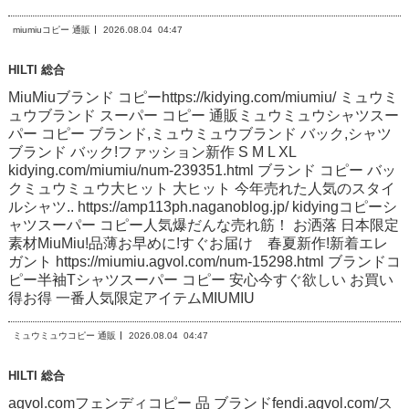
miumiuコピー 通販
2026.08.04
04:47
HILTI 総合
MiuMiuブランド コピーhttps://kidying.com/miumiu/ ミュウミ
ュウブランド スーパー コピー 通販ミュウミュウシャツスー
パー コピー ブランド,ミュウミュウブランド バック,シャツ
ブランド バック!ファッション新作 S M L XL
kidying.com/miumiu/num-239351.html ブランド コピー バッ
クミュウミュウ大ヒット 大ヒット 今年売れた人気のスタイ
ルシャツ.. https://amp113ph.naganoblog.jp/ kidyingコピーシ
ャツスーパー コピー人気爆だんな売れ筋！ お洒落 日本限定
素材MiuMiu!品薄お早めに!すぐお届け 春夏新作!新着エレ
ガント https://miumiu.agvol.com/num-15298.html ブランドコ
ピー半袖Tシャツスーパー コピー 安心今すぐ欲しい お買い
得お得 一番人気限定アイテムMIUMIU
ミュウミュウコピー 通販
2026.08.04
04:47
HILTI 総合
agvol.comフェンディコピー 品 ブランドfendi.agvol.com/ス