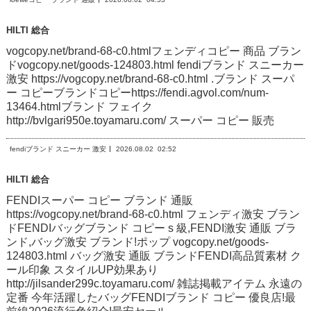
HILTI 総合
vogcopy.net/brand-68-c0.htmlフェンディコピー 商品 ブラン
ドvogcopy.net/goods-124803.html fendiブランド スニーカー
激安 https://vogcopy.net/brand-68-c0.html .ブランド スーパ
ー コピーブランドコピーhttps://fendi.agvol.com/num-
13464.htmlブランド フェイク
http://bvlgari950e.toyamaru.com/ スーパー コピー 販売
fendiブランド スニーカー 激安
2026.08.02
02:52
HILTI 総合
FENDIスーパー コピー ブランド 通販
https://vogcopy.net/brand-68-c0.html フェンディ激安 ブラン
ドFENDIバッグブランド コピー s 級,FENDI激安 通販 ブラ
ンド,バッグ激安 ブランド!ポップ vogcopy.net/goods-
124803.html バッグ激安 通販 ブランドFENDI高品質素材 ク
ール印象 スタイルUP効果あり
http://jilsander299c.toyamaru.com/ 雑誌掲載アイテム 永遠の
定番 今年活躍したバッグFENDIブランド コピー 優良店!最