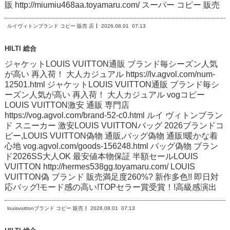
販 http://miumiu468aa.toyamaru.com/ スーパー コピー 販売
ルイヴィトンブランド コピー 販売 店
2026.08.01
07:13
HILTI 総合
ジャケットLOUIS VUITTON通販 ブランド毎シーズン人気
が高い 再入荷！ 大人カジュアル https://lv.agvol.com/num-
12501.html ジャケットLOUIS VUITTON通販 ブランド毎シ
ーズン人気が高い 再入荷！ 大人カジュアル vogコピー
LOUIS VUITTON激安 通販 専門店
https://vog.agvol.com/brand-52-c0.html ルイ ヴィトンブラン
ド スニーカー 激安LOUIS VUITTONバッグ 2026ブランドコ
ピー,LOUIS VUITTON偽物 通販,バッグ偽物 通販!暖かな着
心地 vog.agvol.com/goods-156248.html バッグ偽物 ブラン
ド2026SS大人OK 最安値本物保証 半額セールLOUIS
VUITTON http://hermes538gg.toyamaru.com/ LOUIS
VUITTON偽 ブランド 販売満足度260%? 新作多色!! 即日対
応バッグ!モード感の高い!TOPセラー賞受賞！!高級感演出
louisvuittonブランド コピー 販売
2026.08.01
07:13