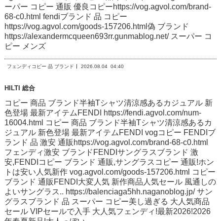
ーパー コピー 通販 優良コピーhttps://vog.agvol.com/brand-
68-c0.html fendiブランド 品 コピー
https://vog.agvol.com/goods-157206.html偽 ブランド
https://alexandermcqueen693rr.gunmablog.net/ スーパー コ
ピー メンズ
フェンディコピー 品 ブランド
2026.08.04
04:40
HILTI 総合
コピー 商品 ブランド半袖Tシャツ清涼感あるカジュアル 新
色登場 最新アイテムFENDI https://fendi.agvol.com/num-
16004.html コピー 商品 ブランド半袖Tシャツ清涼感あるカ
ジュアル 新色登場 最新アイテムFENDI vogコピー FENDIブ
ランド 品 激安 通販https://vog.agvol.com/brand-68-c0.html
フェンディ激安 ブランドFENDIサングラスブランド 激
安,FENDIコピー ブランド 通販,サングラスコピー 通販!ホン
トは安い人気新作 vog.agvol.com/goods-157206.html コピー
ブランド 通販FENDI大変人気 新作商品人気セール 風通しの
よいサングラス.. https://balenciaga5hh.naganoblog.jp/ サン
グラスブランド 品 スーパー コピー美し過ぎる 大人気商品
セール VIPセールで入手 大人気フェンディ!最新2026!2026