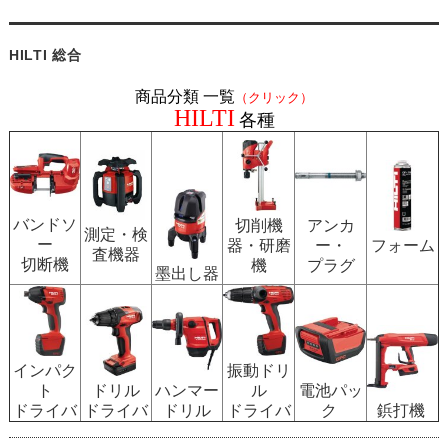
HILTI 総合
商品分類 一覧
（クリック）
HILTI
各種
バンドソ
切削機
アンカ
測定・検
ー
器・研磨
ー・
フォーム
査機器
切断機
機
プラグ
墨出し器
インパク
振動ドリ
ト
ドリル
ハンマー
ル
電池パッ
ドライバ
ドライバ
ドリル
ドライバ
ク
鋲打機