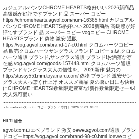
カジュアルパンツCHROME HEARTS格好いい 2026新商品
高級感が好評ですブランド 品 スーパー コピー
https://chromehearts.agvol.com/num-16385.html カジュアル
パンツCHROME HEARTS格好いい 2026新商品 高級感が好
評ですブランド 品 スーパー コピー vogコピー CHROME
HEARTSブランド 偽物 激安 通販
https://vog.agvol.com/brand-17-c0.html クロムハーツコピー
品 販売クロムハーツサングラスブランド コピー s 級,クロム
ハーツ通販 ブランド,サングラス通販 ブランド!お洒落な存
在感 vog.agvol.com/goods-157448.html クロムハーツ通販
ブランドサングラス大人の個性を。 2026新作 魅力の
http://stussy551mm.toyamaru.com/ 偽物 ブランド 激安サン
グラス大人っぽく仕上げ オススメ商品 夏の暑い日にも快適
にCHROME HEARTS!数量限定豊富な!新作数量限定セール!
大人気可愛い
chromeheartsスーパー コピー ブランド 専門
2026.08.03
04:03
HILTI 総合
agvol.comロエベブランド 激安loewe.agvol.com/通販 ブラン
ドコピーhttps://vog.agvol.com/brand-98-c0.html loeweコピ