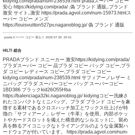
kidying.com/prada/num-238539.html pradaスーパー コピー
安心 https://kidying.com/prada/ .偽 ブランド 通販,.ブランド
激安 サイト,.激安 https://prada.agvol.com/num-15973.htmlス
ーパー コピー メンズ
https://louisvuitton527pv.naganoblog.jp/ 偽 ブランド 通販
pradaスーパー コピー 安心
2026.07.30
20:41
HILTI 総合
PRADAブランド スニーカー 激安https://kidying.com/prada/
プラダスーパー コピー 品プラダ コピー バッグ コピー,プラ
ダ コピー レディース コピー,プラダ コピー コピー
kidying.com/prada/num-238539.html サフィアーノレザー ミ
ニバッグ プラダ スーパーコピー バッグ スーパーコピー
1BD386 ブラックkid26O55Hba
https://balenciaga32ki.naganoblog.jp/ kidyingコピー洗練さ
れたコンパクトなミニバッグ。プラダ ブランド コピーを象
徴する素材であるクロスハッチ加工とワックス仕上げが特
徴の「サフィアーノ」レザー（牛革）を使用。内部ポケッ
トやカードスロットを備えた構造的なシルエットに、留め
具を飾るアイコニックなトライアングルのような金属製ハ
ードウェアが付いています。 https://prada.agvol.com/num-