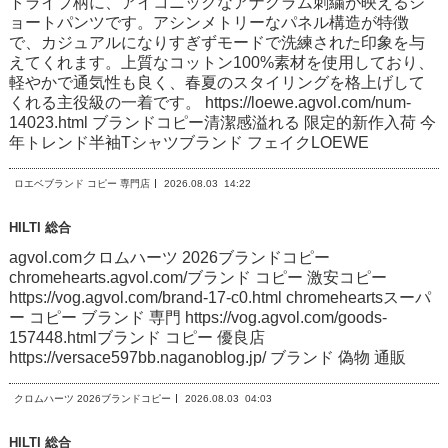
トライプ柄に、アイコニックなアナグラム刺繍が映えるシ
ョートパンツです。アシンメトリーなパネル構造が特徴
で、カジュアルになりすぎずモードで洗練された印象を与
えてくれます。上質なコットン100%素材を使用しており、
軽やかで通気性も良く、春夏のスタイリングを格上げして
くれる主役級の一着です。 https://loewe.agvol.com/num-
14023.html ブランドコピー清潔感溢れる 限定的新作入荷 今
年トレンド半袖Tシャツブランド フェイクLOEWE
ロエベブランド コピー 専門店
2026.08.03
14:22
HILTI 総合
agvol.comクロムハーツ 2026ブランドコピー
chromehearts.agvol.com/ブランド コピー 激安コピー
https://vog.agvol.com/brand-17-c0.html chromeheartsスーパ
ー コピー ブランド 専門 https://vog.agvol.com/goods-
157448.htmlブランド コピー 優良店
https://versace597bb.naganoblog.jp/ ブランド 偽物 通販
クロムハーツ 2026ブランドコピー
2026.08.03
04:03
HILTI 総合