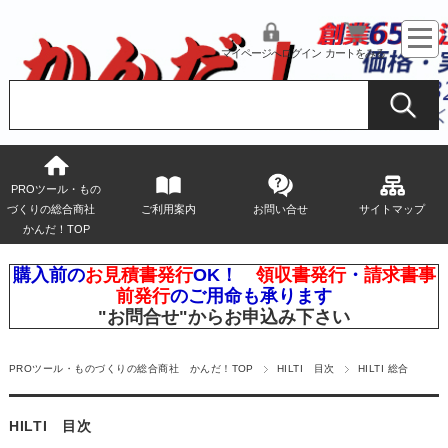
マイページへログイン
カートをみる
PROツール・もの
づくりの総合商社
ご利用案内
お問い合せ
サイトマップ
かんだ！TOP
購入前の
お見積書発行
OK！
領収書発行
・
請求書事
前発行
のご用命も承ります
"お問合せ"
からお申込み下さい
PROツール・ものづくりの総合商社 かんだ！TOP
HILTI 目次
HILTI 総合
HILTI 目次