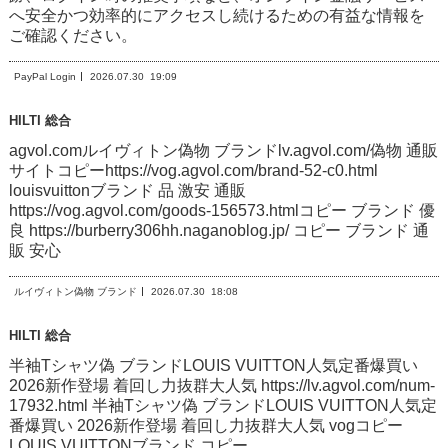
へ安全かつ効率的にアクセスし続けるための有益な情報を
ご確認ください。
PayPal Login
2026.07.30
19:09
HILTI 総合
agvol.comルイヴィトン偽物 ブランドlv.agvol.com/偽物 通販
サイトコピーhttps://vog.agvol.com/brand-52-c0.html
louisvuittonブランド 品 激安 通販
https://vog.agvol.com/goods-156573.htmlコピー ブランド 優
良 https://burberry306hh.naganoblog.jp/ コピー ブランド 通
販 安心
ルイヴィトン偽物 ブランド
2026.07.30
18:08
HILTI 総合
半袖Tシャツ偽 ブランドLOUIS VUITTON人気定番爆買い
2026新作登場 着回し力抜群大人気 https://lv.agvol.com/num-
17932.html 半袖Tシャツ偽 ブランドLOUIS VUITTON人気定
番爆買い 2026新作登場 着回し力抜群大人気 vogコピー
LOUIS VUITTONブランド コピー